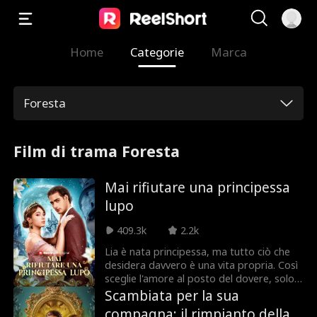
Home
Categorie
Marca
Foresta
Film di trama Foresta
Mai rifiutare una principessa
lupo
409.3k
2.2k
Lia è nata principessa, ma tutto ciò che
desidera davvero è una vita propria. Così
sceglie l'amore al posto del dovere, solo
per essere tradita e respinta dal suo
Scambiata per la sua
compagno. Ma non è tipo da restare a
compagna: il rimpianto della