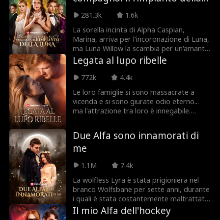
pezzi a lungo. Quando inaspettatamente
luna
si lega a un nuovo compagno che
281.3k
1.6k
nasconde i suoi segreti, Lia viene
catapultata in un mondo di potere,
La sorella incinta di Alpha Caspian,
inganni e seconde possibilità. Ora ha
Marina, arriva per l'incoronazione di Luna,
finito di seguire le regole. È il momento di
ma Luna Willow la scambia per un'amante
reclamare il suo trono e far pentire tutti
ribelle. In preda alla gelosia, Willow
Legata al lupo ribelle
quelli che hanno dubitato di lei!
tormenta Marina, causandole un aborto.
Ora i fratelli Brooks vogliono vendetta.
772k
4.4k
Le loro famiglie si sono massacrate a
vicenda e si sono giurate odio eterno...
ma l'attrazione tra loro è innegabile.
Maeve, una principessa alfa, arriva a
Luperiom determinata a sopravvivere alla
Due Alfa sono innamorati di
brutale scuola militare del regno. Ciò che
me
non si aspetta è il legame predestinato
con Saxon Blackmoor, il lupo più potente
1.1M
7.4k
della scuola... e suo nemico. Il lupo che
dovrebbe odiare potrebbe essere la sua
La wolfless Lyra è stata prigioniera nel
unica salvezza.
branco Wolfsbane per sette anni, durante
i quali è stata costantemente maltrattata
da Alpha Roland. Durante una delle sue
Il mio Alfa dell'hockey
fughe, Lyra ha un incontro casuale di una