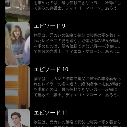
女の心を奪う最も危険な男なのか。
を求めたのは、最も信頼できない男――冷徹にし
て無敗の弁護士、ディエゴ・マローン。あろうこ
とか彼は、敵である元カレの未来の義兄だった。
危険な取引と偽りの関係から始まった二人の運命
は、やがて権力争いと秘密、そして抗いがたい愛
エピソード 9
の渦へと狂い出していく。互いを利用し合いなが
ら戦う中で、一つの疑問が彼女の胸を去来する。
物語は、元カレの策略で養父に無実の罪を着せら
ディエゴは単なる弁護士なのか？ それとも、彼
れたレイラニの姿を追う。絶体絶命の彼女が助け
女の心を奪う最も危険な男なのか。
を求めたのは、最も信頼できない男――冷徹にし
て無敗の弁護士、ディエゴ・マローン。あろうこ
とか彼は、敵である元カレの未来の義兄だった。
危険な取引と偽りの関係から始まった二人の運命
は、やがて権力争いと秘密、そして抗いがたい愛
エピソード 10
の渦へと狂い出していく。互いを利用し合いなが
ら戦う中で、一つの疑問が彼女の胸を去来する。
物語は、元カレの策略で養父に無実の罪を着せら
ディエゴは単なる弁護士なのか？ それとも、彼
れたレイラニの姿を追う。絶体絶命の彼女が助け
女の心を奪う最も危険な男なのか。
を求めたのは、最も信頼できない男――冷徹にし
て無敗の弁護士、ディエゴ・マローン。あろうこ
とか彼は、敵である元カレの未来の義兄だった。
危険な取引と偽りの関係から始まった二人の運命
は、やがて権力争いと秘密、そして抗いがたい愛
エピソード 11
の渦へと狂い出していく。互いを利用し合いなが
ら戦う中で、一つの疑問が彼女の胸を去来する。
物語は、元カレの策略で養父に無実の罪を着せら
ディエゴは単なる弁護士なのか？ それとも、彼