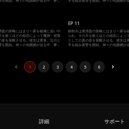
讐を開始。神々の包囲網が迫る中、夢境
手を組み復讐を開始。神々の包囲網が
撃に転じる。三魔神が再び集結した時、
を操って反撃に転じる。三魔神が再び
有の大混乱に陥る。
神界は未曾有の大混乱に陥る。
EP 11
清盈の策略にはまり一家を破滅に追いや
顧秋水は唐清盈の策略にはまり一家を
天を衝くほどの怨念によって魔神・碧落
られ、その天を衝くほどの怨念によっ
の姿を覚醒させる。彼女は黄泉、忘川と
としての真の姿を覚醒させる。彼女は
讐を開始。神々の包囲網が迫る中、夢境
手を組み復讐を開始。神々の包囲網が
撃に転じる。三魔神が再び集結した時、
を操って反撃に転じる。三魔神が再び
有の大混乱に陥る。
神界は未曾有の大混乱に陥る。
1
2
3
4
5
6
詳細
サポート