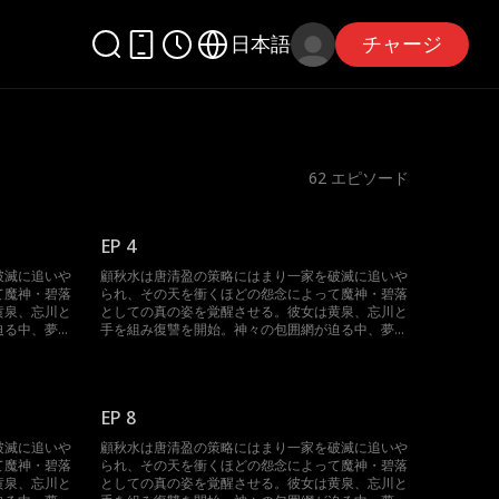
日本語
チャージ
62
エピソード
EP 4
破滅に追いや
顧秋水は唐清盈の策略にはまり一家を破滅に追いや
て魔神・碧落
られ、その天を衝くほどの怨念によって魔神・碧落
黄泉、忘川と
としての真の姿を覚醒させる。彼女は黄泉、忘川と
迫る中、夢境
手を組み復讐を開始。神々の包囲網が迫る中、夢境
集結した時、
を操って反撃に転じる。三魔神が再び集結した時、
神界は未曾有の大混乱に陥る。
EP 8
破滅に追いや
顧秋水は唐清盈の策略にはまり一家を破滅に追いや
て魔神・碧落
られ、その天を衝くほどの怨念によって魔神・碧落
黄泉、忘川と
としての真の姿を覚醒させる。彼女は黄泉、忘川と