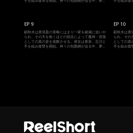
手を組み復讐を開始。神々の包囲網が迫る中、夢境
手を組み復
を操って反撃に転じる。三魔神が再び集結した時、
を操って反
神界は未曾有の大混乱に陥る。
神界は未曾
EP 9
EP 10
顧秋水は唐清盈の策略にはまり一家を破滅に追いや
顧秋水は唐
られ、その天を衝くほどの怨念によって魔神・碧落
られ、その
としての真の姿を覚醒させる。彼女は黄泉、忘川と
としての真
手を組み復讐を開始。神々の包囲網が迫る中、夢境
手を組み復
を操って反撃に転じる。三魔神が再び集結した時、
を操って反
神界は未曾有の大混乱に陥る。
神界は未曾