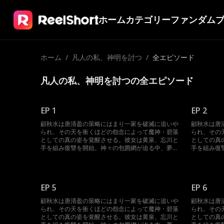
ホーム
カテゴリー
ファンダム
ホーム
/
凡人の私、神明を討つ
/
全エピソード
凡人の私、神明を討つの全エピソード
EP 1
EP 2
顧秋水は唐清盈の策略にはまり一家を破滅に追いや
顧秋水は唐
られ、その天を衝くほどの怨念によって魔神・碧落
られ、その
としての真の姿を覚醒させる。彼女は黄泉、忘川と
としての真
手を組み復讐を開始。神々の包囲網が迫る中、夢境
手を組み復
を操って反撃に転じる。三魔神が再び集結した時、
を操って反
神界は未曾有の大混乱に陥る。
神界は未曾
EP 5
EP 6
顧秋水は唐清盈の策略にはまり一家を破滅に追いや
顧秋水は唐
られ、その天を衝くほどの怨念によって魔神・碧落
られ、その
としての真の姿を覚醒させる。彼女は黄泉、忘川と
としての真