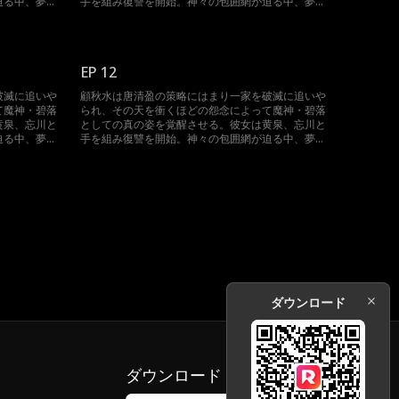
迫る中、夢境
手を組み復讐を開始。神々の包囲網が迫る中、夢境
集結した時、
を操って反撃に転じる。三魔神が再び集結した時、
神界は未曾有の大混乱に陥る。
EP 12
破滅に追いや
顧秋水は唐清盈の策略にはまり一家を破滅に追いや
て魔神・碧落
られ、その天を衝くほどの怨念によって魔神・碧落
黄泉、忘川と
としての真の姿を覚醒させる。彼女は黄泉、忘川と
迫る中、夢境
手を組み復讐を開始。神々の包囲網が迫る中、夢境
集結した時、
を操って反撃に転じる。三魔神が再び集結した時、
神界は未曾有の大混乱に陥る。
ダウンロード
ダウンロード