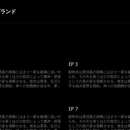
ブランド
EP 3
清盈の策略にはまり一家を破滅に追いや
顧秋水は唐清盈の策略にはまり一家を
天を衝くほどの怨念によって魔神・碧落
られ、その天を衝くほどの怨念によっ
の姿を覚醒させる。彼女は黄泉、忘川と
としての真の姿を覚醒させる。彼女は
讐を開始。神々の包囲網が迫る中、夢境
手を組み復讐を開始。神々の包囲網が
撃に転じる。三魔神が再び集結した時、
を操って反撃に転じる。三魔神が再び
有の大混乱に陥る。
神界は未曾有の大混乱に陥る。
EP 7
清盈の策略にはまり一家を破滅に追いや
顧秋水は唐清盈の策略にはまり一家を
天を衝くほどの怨念によって魔神・碧落
られ、その天を衝くほどの怨念によっ
の姿を覚醒させる。彼女は黄泉、忘川と
としての真の姿を覚醒させる。彼女は