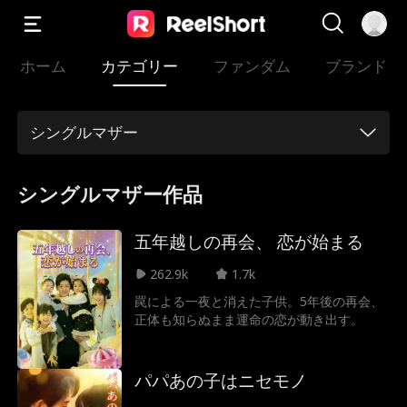
ホーム
カテゴリー
ファンダム
ブランド
シングルマザー
シングルマザー作品
五年越しの再会、 恋が始まる
262.9k
1.7k
罠による一夜と消えた子供。5年後の再会、
正体も知らぬまま運命の恋が動き出す。
パパあの子はニセモノ