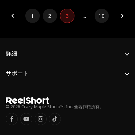
家の嫡女である林寒落と結婚した。真実を知
った林寒落は、沈昭に対し、あらゆる侮辱と
屈辱を与えた。
1
2
3
...
10
詳細
サポート
© 2026 Crazy Maple Studio™, Inc. 全著作権所有。