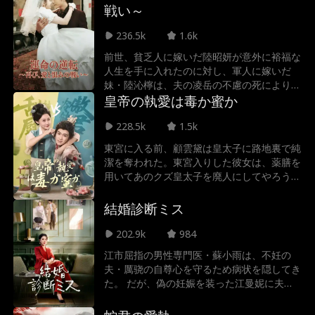
男児を抱き現れた彼女に夫たちは激しく後悔
戦い～
するが、時すでに遅く、安喬は誇り高く新た
な道を歩み出す。
236.5k
1.6k
前世、貧乏人に嫁いだ陸昭妍が意外に裕福な
人生を手に入れたのに対し、軍人に嫁いだ
妹・陸沁檸は、夫の凌岳の不慮の死により、
精神的なダメージを受け、昭妍を殺害してし
皇帝の執愛は毒か蜜か
まった。 しかし、二人は共に「再び」戻っ
228.5k
1.5k
た。 沁檸は、今度こそ裕福になるため、前
世の運命を逆転させるべく、昭妍の夫・鄺岳
東宮に入る前、顧雲黛は皇太子に路地裏で純
を奪い、殺害を企む。 だが、同じく前世の
潔を奪われた。東宮入りした彼女は、薬膳を
記憶を持つ昭妍は、沁檸の罠を見破り、凌岳
用いてあのクズ皇太子を廃人にしてやろうと
の死を阻止した。 運命の歯車は、二人の愛
企む。ところが、皇太子の妃たちがなかなか
と恨みの戦いで大きく変わる――。
身ごもらない中、なんと彼女が皇太子の子を
結婚診断ミス
身ごもってしまう。我が子を皇帝に即位さ
せ、クズ男を捨てて皇太后の座に就くことこ
202.9k
984
そ、人生で最も痛快なことだと、雲黛は考え
江市屈指の男性専門医・蘇小雨は、不妊の
る。
夫・厲骁の自尊心を守るため病状を隠してき
た。 だが、偽の妊娠を装った江曼妮に夫は
心を奪われ、本物の宝石を彼女に贈り、妻に
は偽物を渡す。 裏切りを知った蘇小雨は真