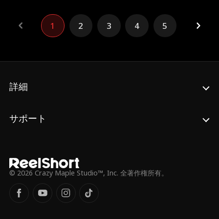
はヴァレリを探すため奔走するが、予期せぬ
出来事で、彼女を車で誤ってひいてしまい、
記憶喪失にさせてしまう。彼女が誰なのか気
1
2
3
4
5
づく前に、アンデレはヴァレリを引き取る。
だが、自分が探していた相手が彼女だとは知
らない。
詳細
サポート
© 2026 Crazy Maple Studio™, Inc. 全著作権所有。