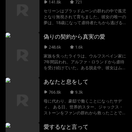
人間の少女チェルシーが現れたことで終わり
141.8k
721
を告げた。彼女はショーンを誘惑し、彼の心
セリーンはブラッドムーンの群れの中で孤児
を奪った。ショーンはチェルシーを吸血鬼に
となり無視されて育ちました。彼女の唯一の
変えただけでなく、彼女にスカーレットの血
夢は、18歳になって虐待者たちから逃げる
を与えることさえ許した。新たな恋人に夢中
こと。しかし、上の月の女神は彼女に別の計
になったショーンは、血の誓いを交わした夜
画を持っていて、すぐにセリーンは自分の配
偽りの契約から真実の愛
を忘れ、スカーレットを死に追いやった。屈
偶者がブラッド・ムーンのアルファ・ジャク
辱と深い傷を負った彼女は、ついに自らの人
ソンであることに気づきます。まさに彼女が
248.6k
1.6k
生を生きることを決意し、命を懸けてショー
嫌いで逃げたいと思っている男です...それと
ンから離れ、奴隷と主の絆を断ち切る。生死
家族を失ったライラは、ウルフスベイン家に
も彼ですか？もう一人のアルファも自分の仲
の境をさまようスカーレットの前に、突然吸
7年間囚われ、アルファ・ロランドから虐待
間だと主張したらどうなるでしょうか?!
血鬼の王子アルダーが姿を現し、彼女を救い
を受け続けていた。ある脱走中、彼女はムー
出す。彼の慈悲に感謝しつつも畏怖する彼女
ンシャドウ家の最強のアルファ・アルフレッ
は、この新たな白馬の王子様が、かつて自分
ドと一夜を共にし、妊娠した。アルフレッド
あなたと息をして
が助けた人物だとは気づいていなかった。
はライラを救出し、自分の家族へ連れ帰る。
彼女を守るため、二人は「契約結婚」を結ん
766.8k
9.3k
だ。
母に代わり、豪邸で働くことになったサデ
ィ。 ある日、世界的スター、ジャックス・
ストーンをファンの群れから救ったことで
——運命が動き出す。 触れてはいけないと
わかっていたのに。 彼の眩い世界に溺れて
愛するなと言って
いくサディ。嫉妬、炎上、巧妙な罠……次々