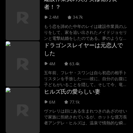
処女を捧げるというのだ。ニッキはチャール
者！？
ズを騙して結婚するためにこの計画を利用す
るが、彼女が病気になったため、シンディは
2.4M
34.7k
再び仮装を強いられ、代理の花嫁として結婚
もう恋を諦めた中年のレイは建設作業員のふ
式に出席する。
りをして、家を追い出されたメイドジョセリ
ンと電撃結婚をしたのである。夢のような幸
せな新婚生活が始まるが、ジョセリンは嫁一
ドラゴンスレイヤーは元恋人で
家にいじめられており、苦しんでいた。そん
した
なジョセリンを何度もレイが助け、自分の正
体が実は億万長者だったとジョセリンに明か
4M
63.4k
した。その後二人は裕福な暮らしをしていく
五年前、フレヤ・スワンは自ら初恋の相手ト
が、レイの元妻が二人の仲を引き裂こうとや
リスタンを手放した――彼に、自分のお腹に
ってくる。レイを困らせたくないジョセリン
子どもがいることを隠して。そして今、竜を
は自分からいなくなろうとしたが、レイはマ
討った英雄として王国に凱旋したトリスタ
ヒルズ氏の愛らしい妻
スコミの前で大きなサプライズをジョセリン
ン。フレヤはなんと、彼の専属侍女として再
にするのである…
6M
77.1k
び彼のそばに…。知られちゃいけない。で
も、伝えたい――あの子の父親は、あなたな
ヴァレリは顔にある生まれつきのあざのせい
の。
で家族に拒絶されているが、ホットな億万長
者アンデレ・ヒルズは、温泉で情熱的な瞬間
を共有したことで彼女に恋をする。アンデレ