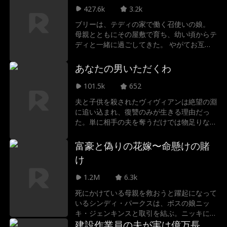
と襲いかかる試練。 それでも、彼を好きに
427.6k
3.2k
なってしまった。 身分も、世界も、何もか
ブリーは、テディの家で働く召使いの娘。
も違う二人。 スポットライトの眩しさに、
母親とともにその屋敷で育ち、幼い頃からテ
この想いは耐えられるのか？
ディと一緒に過ごしてきた。 やがてお互い
に惹かれ合うようになるが、身分の差がある
せいでブリーは自信を持てず、距離を置こう
あなたの男いただくわ
とする。 一方テディは、そんな彼女の心を
必死に開かせようとする。 何度もぶつか
101.5k
652
り、すれ違いながらもブリーはついに、自分
夫と子供を殺されたヴィヴィアンは絶望の淵
の本当の気持ちを認めるのだった。
に追い込まれ、復讐のみが生きる理由だっ
た。単に相手の夫を奪うだけでは物足りな
い。すべてが破綻していく様を、その目にし
っかりと焼き付けさせるのである。
富豪と偽りの花嫁〜命懸けの賭
け
1.2M
6.3k
死にかけている母親を救おうと躍起になって
いるシンディ・パークスは、ボスの娘ニッ
キ・ジェンキンスと取引を結ぶ。ニッキに成
りすまし、億万長者のチャールズ・ケインに
建設作業員の夫が実は億万長