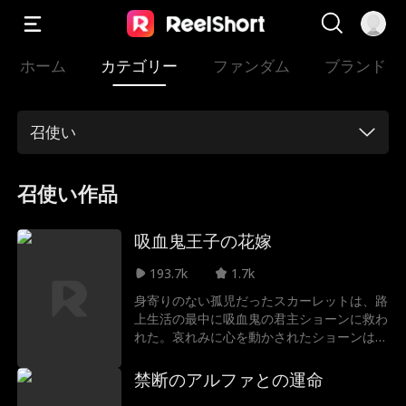
ホーム
カテゴリー
ファンダム
ブランド
召使い
召使い作品
吸血鬼王子の花嫁
193.7k
1.7k
身寄りのない孤児だったスカーレットは、路
上生活の最中に吸血鬼の君主ショーンに救わ
れた。哀れみに心を動かされたショーンは、
彼女を自らの奴隷、そして愛人として連れ帰
り、血の誓いを交わし、守り抜くことを誓っ
禁断のアルファとの運命
た。愛に満ちた幸せな日々は、妖艶で危険な