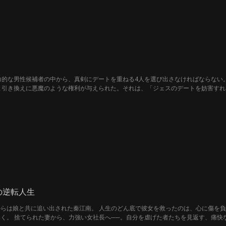
力的な男性候補者の中から、真剣にデートを重ねる4人を選び出さなければならない。
と引き換えに悪魔のような権利が与えられた。それは、「ジェスのデートを妨害すれ
と、愛を壊したい男性が入り乱れる中で、真実の愛を見つけ出すことができるのか
の逆転人生
らは娘と共に追い出された秦江南。 人生のどん底で彼女を救ったのは、心に傷を
く。 捨てられた妻から、力強い女社長へ──。自分を虐げた者たちを見返す、痛快