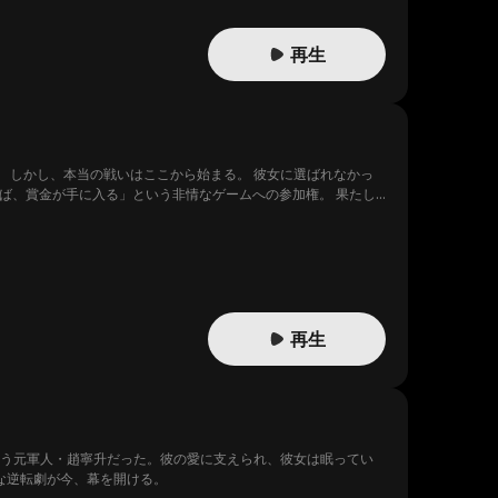
再生
 しかし、本当の戦いはここから始まる。 彼女に選ばれなかっ
ば、賞金が手に入る」という非情なゲームへの参加権。 果たし
？ それとも、すべては賞金に目がくらんだ男たちの掌の上で転
再生
負う元軍人・趙寧升だった。彼の愛に支えられ、彼女は眠ってい
な逆転劇が今、幕を開ける。