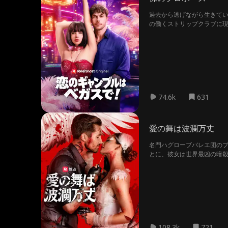
過去から逃げながら生きて
の働くストリップクラブに現
74.6k
631
愛の舞は波瀾万丈
名門ハグローブバレエ団のプ
とに、彼女は世界最凶の暗
る。二人で暗殺の危機を潜
108.3k
721