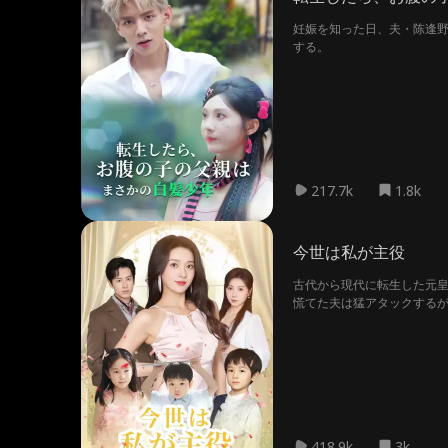
妊娠を知った日、夫・陈逢
する。
217.7k
1.8k
今世は私が主役
古代から現代に転生した元
慌てた夫は猛アタックする
418.9k
3k