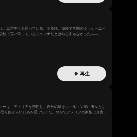
う、二重生活を送っている。ある晩、傲慢で学園のホッケーエー
学校で言い争っているジェンナだとは知る由もなかった――。や
再生
ァーは、アメリアを誘拐し、自分の娘をウィルソン家に養女とし
跡取り娘からいじめを受けていた。やがてアメリアの家族は真実