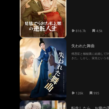
816.7k
4.5k
失われた舞曲
傅憑笙と極秘裏に結婚して5
きた。しかし、栄光という
捧げた結婚生活の果てに、
126k
995
転生したら、お腹の