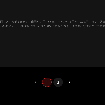
回しという働くオカン・山田たま子、55歳。 そんなたま子が、ある日、ダンス教
合い始める。 30年ぶりに踊ったダンスで心に火がつき、個性豊かな仲間とともに
数々の壁にぶつかってコケて笑って泣いて、すべてに全力で向き合う。 “家族のための
1
2