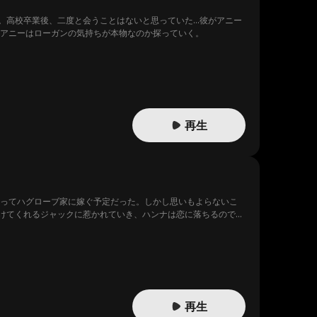
。高校卒業後、二度と会うことはないと思っていた…彼がアニー
、アニーはローガンの気持ちが本物なのか探っていく。
再生
使ってハグローブ家に嫁ぐ予定だった。しかし思いもよらないこ
けてくれるジャックに惹かれていき、ハンナは恋に落ちるのであ
だ。
再生