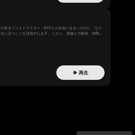
室の若きインストラクター・RYOとの出会いをきっかけに「なり
舞台に立つことを目指すたま子。 しかし、家族との衝突、仲間か
人生”から“私の人生”へー 踊るように夢中になって生きる山田た
再生