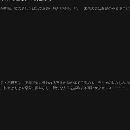
野が殉職。彼の遺した日記で過去へ飛んだ林抒。だが、未来の夫は白髪の不良少年だ
皇后・趙軽燕は、肥満で夫に嫌われる三児の母の体で目覚める。夫とその幼なじみの
が、彼女はもはや恋愛に興味なし。新たな人生を謳歌する爽快サクセスストーリー。