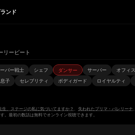
ブランド
ーリービート
ーパー戦士
シェフ
サーバー
オフィ
ダンサー
の息子
セレブリティ
ボディガード
ロイヤルティ
先生、ステージの私に気づいてますか？
、
失われたプリマ・バレリーナ
ます。最初の数話は無料でオンライン視聴できます。