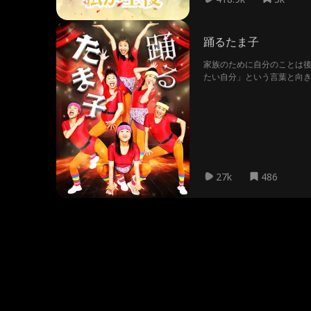
踊るたま子
家族のために自分のことは後
たい自分」という言葉と向き
らの反発、年齢への葛藤、 
ま子劇場、開幕！
27k
486