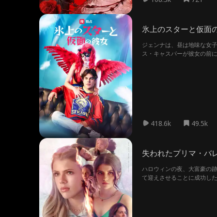
氷上のスターと仮面
ジェンナは、昼は地味な女
ス・キャスパーが彼女の前
がて心を通わせ始めた二人。
418.6k
49.5k
失われたプリマ・バ
ハロウィンの夜、大富豪の
て迎えさせることに成功した
を知り、彼女に許しを乞うこ