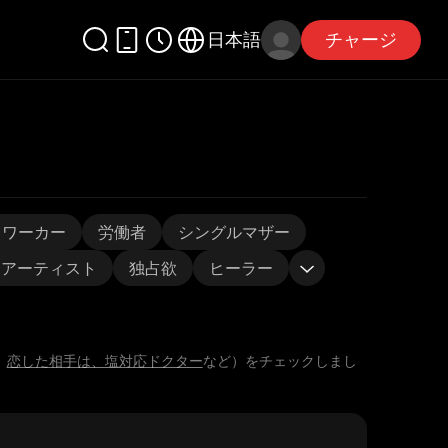
日本語
チャージ
スワーカー
労働者
シングルマザー
アーティスト
独占欲
ヒーラー
、
恋した相手は、塩対応ドクター
など）をチェックしまし