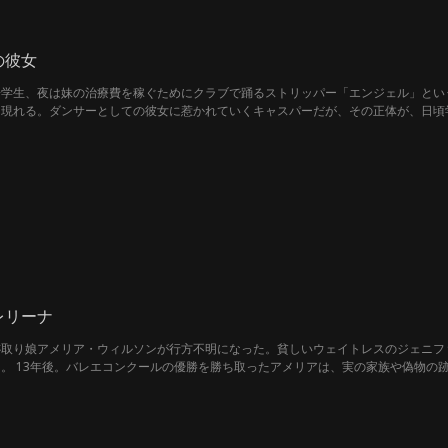
の彼女
子学生、夜は妹の治療費を稼ぐためにクラブで踊るストリッパー「エンジェル」とい
に現れる。ダンサーとしての彼女に惹かれていくキャスパーだが、その正体が、日頃
しかし、互いの“秘密”が明かされた時、彼らの関係はどうなるのか？
レリーナ
跡取り娘アメリア・ウィルソンが行方不明になった。貧しいウェイトレスのジェニフ
。 13年後。バレエコンクールの優勝を勝ち取ったアメリアは、実の家族や偽物の
とになるのだった…