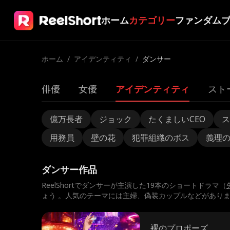
ホーム
カテゴリー
ファンダム
ホーム
/
アイデンティティ
/
ダンサー
俳優
女優
アイデンティティ
スト
億万長者
ジョック
たくましいCEO
ス
用務員
壁の花
犯罪組織のボス
義理
ダンサー作品
ReelShortでダンサーが主演した19本のショートドラマ（
ょう 。人気のテーマには主婦、偽装カップルなどがあり
裸のプロポーズ