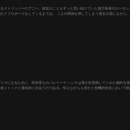
いるストリッパーのアニー。彼女のことをずっと思い続けていた億万長者のローガン
れてプロポーズをしてくるまでは。 二人の関係を壊してしまう過去を隠しながら
リマになるために、田舎育ちのバレリーナ ハンナは母が生前残してくれた婚約を
殺者ジャックと運命的に出会うのである。怯えながらも何かと危機的状況において助
り抜け、ようやく結ばれるのである。真実の愛を無駄にするほど、人生は長くないの