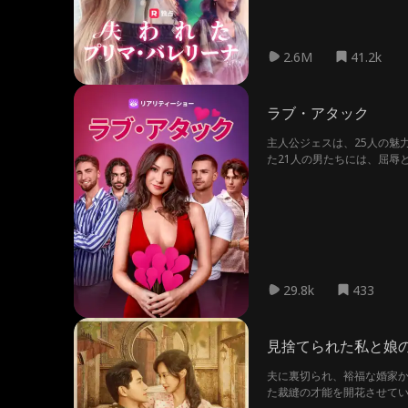
2.6M
41.2k
ラブ・アタック
主人公ジェスは、25人の魅
た21人の男たちには、屈辱
てジェスは、愛を求める男性
がされているだけなのか？
29.8k
433
見捨てられた私と娘
夫に裏切られ、裕福な婚家か
た裁縫の才能を開花させてい