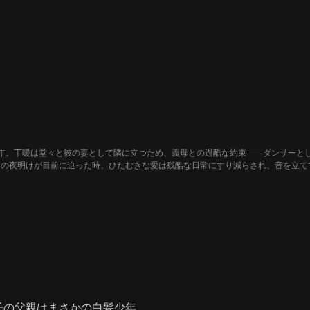
年。丁暖は堂々と彼の妻として隣に立つため、義母との過酷な約束――ダンサーと
名の夜明けが目前に迫った時、ひたむきな愛は残酷な日常にすり減らされ、音を立て
彼女が見つけた哀しき真実とは。
子の父親はまさかの白髪少年