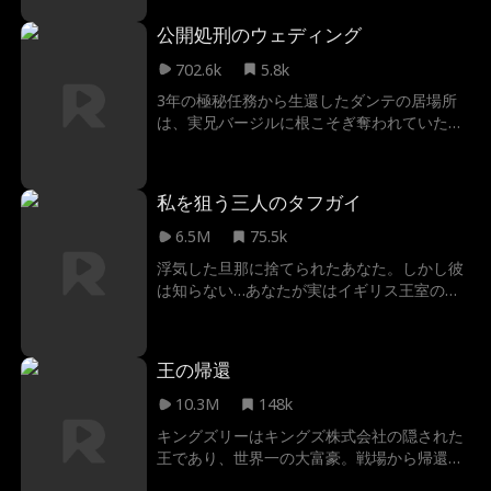
のである。第三次世界大戦を防げるのは彼し
かいない。果たして彼は腐敗した政治家や劣
公開処刑のウェディング
悪な権力者に勝てるのか。
702.6k
5.8k
3年の極秘任務から生還したダンテの居場所
は、実兄バージルに根こそぎ奪われていた。
空の口座。兄の子を宿した婚約者。何より絶
望的なのは、両親すら兄を庇い、己を切り捨
てたこと。 身内に裏切られ、屈辱を味わった
私を狙う三人のタフガイ
ダンテが、二人の結婚式で映像一本で兄の仮
面を容赦なく剥ぎ取っていく。
6.5M
75.5k
浮気した旦那に捨てられたあなた。しかし彼
は知らない…あなたが実はイギリス王室の血
筋だなんて！そこで父親が用意したのは、元
旦那を見返すための、個性豊かで魅力的な婚
約者候補３人！ だけど、期限はたったの７日
王の帰還
間！あなたは一体誰を選ぶ？それとも…３人
全員！？
10.3M
148k
キングズリーはキングズ株式会社の隠された
王であり、世界一の大富豪。戦場から帰還す
るも、幼馴染の恋人に「道化」と見下され、