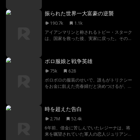
容赦なく捨てられる。しかし彼は本物の王。
果たして、彼女に後悔させる方法とは？最強
振られた世界一大富豪の逆襲
の男が運命を覆す、逆転劇が今始まる！
190.7k
1.1k
アイアンマリンと称されるトビー・スターク
は、国家を救った後、実家に戻った。その時
の彼は、スタークグループを引き継いで、地
球上で一番のお金持ちとなったが、五年も付
き合っていた恋人のダニエラがそれを知らな
ボロ服娘と戦争英雄
かった。トビーの支援のおかげで博士号を取
って、全国一のAI企業に入ったにもかかわら
75k
628
ず、彼女はトビアスに再会した途端、別れる
ボロボロの服装のせいで、誰もがトリクシー
話を切り出した。トビアスはどのようにして
をお金に飢えた売春婦だと決めつけるが、ま
彼女に反撃するだろう？
だ誰も気づいていない...彼女こそ、この国で
一番のイケメン大富豪である、戦争の英雄リ
サンダー・アームストロングを救えて、心を
時を超えた告白
射止められる唯一の存在だということに！
2.7M
52.4k
6年前、借金に苦しんでいたレジーナは、将
来を嘱望されていた軍人の恋人ジュリアンの