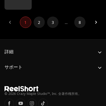
足を引っ張るまいと、自ら別れを選んだ。時
は流れ、異国の地で再会した二人。今やジュ
リアンは指揮官に、レジーナは一人息子を育
てるシングルマザーになっていた。再び惹か
れ合う二人だが、身分の差や周囲のプレッシ
1
2
3
...
8
ャーが立ちはだかる。それでも——もう一
度、愛を取り戻すことはできるのか。
詳細
サポート
© 2026 Crazy Maple Studio™, Inc. 全著作権所有。