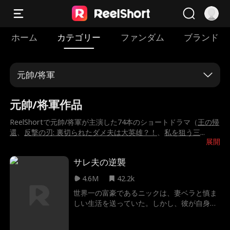
ホーム
カテゴリー
ファンダム
ブランド
元帥/将軍
元帥/将軍作品
ReelShortで元帥/将軍が主演した74本のショートドラマ（
王の帰
還
、
反撃の刃: 裏切られたダメ夫は大英雄？！
、
私を狙う三
...
展開
サレ夫の逆襲
4.6M
42.2k
世界一の富豪であるニックは、妻ベラと慎ま
しい生活を送っていた。しかし、彼が自身の
正体を明かし、莫大な富と権力をベラと分か
ち合おうとした矢先、衝撃の裏切りが明らか