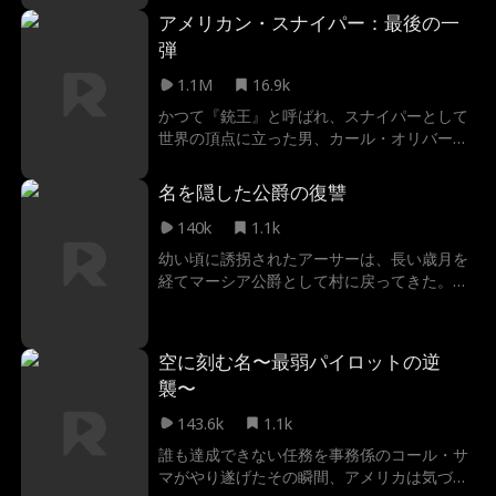
に。ニックはベラが自分を愛していたのは本
アメリカン・スナイパー：最後の一
心ではなく、別の目的があったと知る。傷心
弾
のニックは、もうひとりの女性エレナと出会
った。富と権力に執着しないエレナを選んだ
1.1M
16.9k
ニックに対し、ベラは深い後悔に苛まれる。
かつて『銃王』と呼ばれ、スナイパーとして
世界の頂点に立った男、カール・オリバー。
彼は歴史的な世界記録を樹立した後、忽然と
姿を消した。今は射撃場のしがない整備士と
名を隠した公爵の復讐
して、その正体を誰も知る者はいない。だ
が、オーナー親子が経営する射撃場が乗っ取
140k
1.1k
りの危機に瀕した時、愛する者たちを守るた
幼い頃に誘拐されたアーサーは、長い歳月を
め、眠れる王は再び引き金に指をかける。放
経てマーシア公爵として村に戻ってきた。再
たれた神がかり的な一弾が、彼の謎に包まれ
会を果たした家族は、村人たちからひどい扱
た過去に再び光を当てることになる…
いを受けていた。身分を隠したまま、彼は家
族のために復讐の道を歩み始める。
空に刻む名〜最弱パイロットの逆
襲〜
143.6k
1.1k
誰も達成できない任務を事務係のコール・サ
マがやり遂げたその瞬間、アメリカは気づく