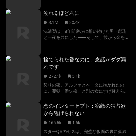
後継者、ルカとの政略結婚を強いられる。暴
動とは――
力に染まった男に身も心も委ねることは、一
溺れるほど君に
族への最大の裏切りか。それとも、これが彼
女が生き残るための唯一の道なのか——
3.1M
20.4k
沈清梨は、8年間密かに想い続けた男・顧珩
と一夜を共にした——そして、彼から金を渡
された。 それはただの過ちだったはずなの
に、顧珩は彼女を何度も救い、執着するよう
に追いかけてくる。 家族の政略結婚、昔の
捨てられた番なのに、念話がダダ漏
闇、すべてを抱えた彼の愛は、狂気にも似て
れです
いた——。 「私はただの遊び？」そう思っ
ていた彼女が知るのは、愛という名の中毒。
272.1k
5.1k
契りの夜、アルファとベータに抱かれたの
に、翌朝「番失格」と別の女にすげ替えられ
た。だが彼らの秘密の念話は、なぜか私にだ
け伝わってくる。新しい番には聞こえないの
恋のインターセプト：宿敵の独占欲
に、私だけがこの絆を感じるのはなぜ！？
から逃げられない
165.6k
1.6k
スターQBのセスは、完璧な仮面の裏に孤独