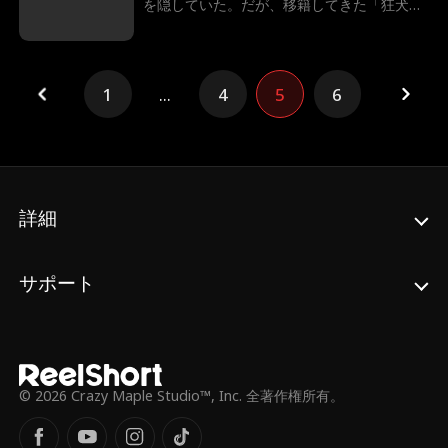
を隠していた。だが、移籍してきた「狂犬」
ラインバッカーのマシューと強制同居するこ
とになり、反発し合う二人の関係は甘い執着
へと変化していく。セスは彼に惹かれていく
が、マシューのネックレスに宿敵の誕生日が
1
...
4
5
6
刻まれているのを見つけ、自分はただの身代
わりだと誤解した……
詳細
サポート
© 2026 Crazy Maple Studio™, Inc. 全著作権所有。