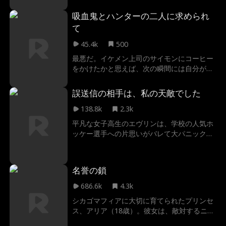
わった。アランのついた嘘は、シンシアの命
ァーは過去を乗り越え、新たな一歩を踏み出
を救い、また危険にさらし、そして彼女の人
吸血鬼とハンターの二人に求められ
すことができるのか。
生を大きく変えていく。
て
45.4k
500
最悪だ。イケメン上司のサイモンにコーヒー
をかけたかと思えば、次の瞬間には自分が制
御できない秘密の力を持っていると気づく。
私の世界はこぼれたコーヒーと複雑な感情が
誤送信の相手は、私の天敵でした
混ざり、魅力的な二人の男性の間で私は揺れ
ている。危険な香りのする謎めいた上司のサ
138.8k
2.3k
イモンは、私に魔法を制御する術を教えてく
平凡な女子高生のエヴリンは、学校の人気ホ
れる吸血鬼。そしてもう一人は、優しくて誠
ッケー選手への片思いがバレて大パニック！
実な親友のマイケル。しかし、彼はサイモン
公開処刑のショックから、彼女は彼の気を引
の全てを破壊することを望む退治人だという
こうと、匿名で自分の“きわどい写真”を送る
秘密を隠しており、二人とも私を求めてい
という大胆な行動に出る。しかし、運命のイ
名誉の鎖
る。私の魔法が強くなるにつれ、私達の間に
タズラか。その写真が届いたのは、意中の彼
燃える炎もまた強くなる。私の最も暗い秘密
ではなく、よりにもよっていつもエヴリンを
686.6k
4.3k
を二人とも知っているのに、どうやって選べ
からかってくる天敵、ホッケー部主将のコル
というの？
シカゴマフィアに大切に育てられたプリンセ
トンだった！最悪の誤送信から始まる、絶対
ス、アリア（18歳）。彼女は、敵対するニュ
にありえない二人の関係。彼女の秘密を握っ
ーヨークマフィアの冷酷で危険な色気を持つ
たいじわるなコルトンが取った、予想外の行