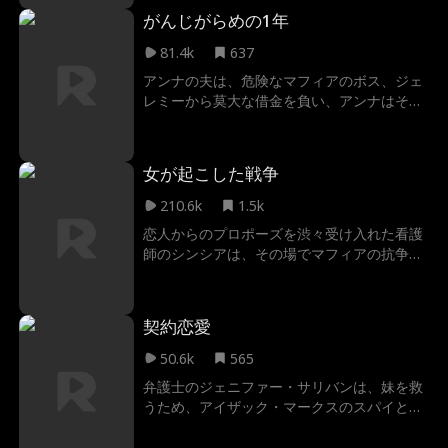
頂点に立つ男――ダミアン・ルッソだった。
がんじがらめの1年
彼の屋敷で暮らしながら、次第にヴィヴィア
ンの心には彼への想いが芽生えていく。立場
81.4k
637
の違いに戸惑いながらも、ダミアンもまた揺
アンナの夫は、危険なマフィアのボス、ジェ
れる感情を抑えきれずにいた。しかし、突如
レミーから莫大な借金を負い、アンナはその
明かされたのは、ダミアンとオリヴィアの政
代償となった。そう文字通り、一年間、彼の
略結婚。崩れ始める信頼、複雑に絡み合う
所有物となったのだ。 彼女は悪名高い裏社会
愛。ふたりの想いは、運命の渦に巻き込まれ
のボスから、非情な扱いを覚悟していたもの
ていく。
女が起こした戦争
の、予期せぬ発見をする。それは、冷たい仮
面の下に隠された、傷ついた一人の男の姿だ
210.6k
1.5k
った。 浮気性の夫は金のためにジェレミーを
恋人からのプロポーズを渋々受け入れた看護
誘惑しろと言い、支配的なジェレミーの父親
師のシンシアは、その場でマフィアの抗争に
は存在を消そうと画策してくる。嘘と忠誠心
巻き込まれるが、冷酷で恐れられるマフィア
の間で引き裂かれる中、アンナは気づき始め
のドン、アラン・ディアンジェロに救われ
る。自分を所有するこの男こそが、唯一、本
る。シンシアを自分のフィアンセだと嘘をつ
当の自分を見てくれる存在なのかもしれない
契約恋愛
いて助けたアランだったが、その嘘が戦争の
と。 時に、あなたを縛る鎖は、自由への唯一
火種となってしまう。身の安全のためだとフ
50.6k
565
の鍵となる。
ィアンセ役を強制するアランに、最初は反発
弁護士のジェニファー・サリバンは、妹を救
していたシンシア。しかし、恋人には感じな
うため、アイザック・マークスのスパイとな
かった熱い感情が次第に芽生え始め、小さな
る。愛憎と陰謀が渦巻く中、彼女は次第に放
嘘から始まった偽りの恋が命がけの愛へと変
火事件の真相を解き明かしていく。ジェニフ