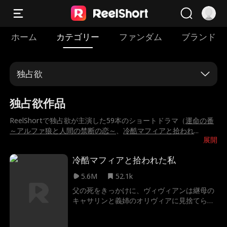
ホーム
カテゴリー
ファンダム
ブランド
独占欲
独占欲作品
ReelShortで独占欲が主演した59本のショートドラマ（
運命の番
～アルファ狼と人間の禁断の恋～
、
冷酷マフィアと拾われ
...
展開
冷酷マフィアと拾われた私
5.6M
52.1k
父の死をきっかけに、ヴィヴィアンは継母の
キャサリンと義姉のオリヴィアに見捨てら
れ、誘拐されて人身売買の闇へと落ちる。絶
望の中、彼女を救い出したのは、マフィアの