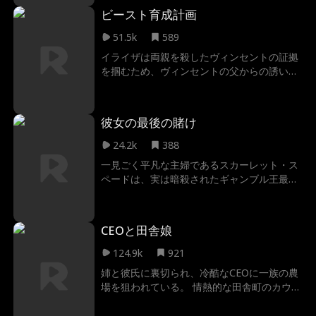
を精子提供者として屋敷に迎え入れる。最初
ビースト育成計画
は犬猿の仲だった二人だが、次第に心を通わ
せ始める。しかし、お互いまだ気づいていな
51.5k
589
い。アレクサンダーこそ、キャシーが幼い頃
イライザは両親を殺したヴィンセントの証拠
に生き別れた初恋の相手だったということを
を掴むため、ヴィンセントの父からの誘いを
——。
受けてエバートロンAIの社長に就任する。と
ころがヴィンセントの父から条件を課され
る。それは野獣のように荒々しい息子ライダ
彼女の最後の賭け
ーを 一人前の後継者に育て上げること。イラ
イザはライダーを手に負えない存在だと感
24.2k
388
じ、互いに激しくぶつかり合う日々を送る。
一見ごく平凡な主婦であるスカーレット・ス
しかし共に過ごすうちに、ライダーはイライ
ペードは、実は暗殺されたギャンブル王最後
ザに恋をし、イライザもまた彼に心を動かさ
の令嬢であり、家族が皆殺しにされた後、正
れていく。 だがヴィンセントの罪を追い続け
体を隠して暮らしていた。しかし、真面目な
るため、イライザはライダーを突き放さざる
夫が不正カジノにハマり、追い詰められた
を得なかった。曖昧さと緊張感に満ちた二人
CEOと田舎娘
時、スカーレットはかつて足を洗ったはずの
の関係は…。
裏社会へと引き戻されてしまう。純粋な「幸
124.9k
921
運の女」を装い、詐欺師たちを誘惑して油断
姉と彼氏に裏切られ、冷酷なCEOに一族の農
させ、奇跡の勝利で彼らを叩き潰す。ところ
場を狙われている。 情熱的な田舎町のカウガ
が、彼女の復讐は両親の死の黒幕を目覚めさ
ール エイブリー・ロジャースは、土地を奪う
せ、最後には血と愛、そして彼女自身の命さ
ために送り込まれたタイラー・シンクレアと