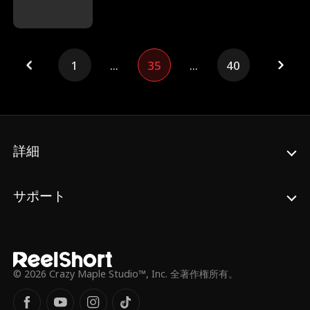
裏切られ、苦しい日々を送っていた。彼女は
ニファーを守るため、ポールと継娘のエマは
幼い頃に裕福な家庭の養女となり、愛情に満
自分たちが裕福な家庭であることを秘密にす
ちた贅沢な生活を送っていたが、「本当の
る。二人は力を合わせ、実の息子を含み、ジ
娘」が現れたことで、その完璧な世界は崩れ
ェニファーに危害を加えようとする者たちか
去った。家族は冷たくなり、夫は親友と浮気
ら彼女を守ろうとする。家族間の葛藤や感情
1
...
35
...
40
した。どん底の状態にあったミアは、ある
のすれ違いを乗り越え、ジェニファーはつい
日、信じられないほどハンサムなヘンリーと
にポールの正体、そして衝撃の真実を知る。
出会う。彼が売れないモデルだと思ったミア
エマは、かつて生き別れた実の娘だったの
は、三年間彼をサポートした。しかし、夫と
だ。ドラマチックな旅路は、心温まる再会と
その愛人に翻弄され、ミアとヘンリーの秘密
癒しへと導いていく。
の関係は終わりを迎える。その後、衝撃的な
詳細
展開が待っていた。豪華な誕生パーティー
で、ミアはヘンリーが実は大富豪であること
を知る。彼の正体が明らかになるにつれ、ミ
サポート
ア自身の秘密も浮かび上がっていく。彼女は
国際的に有名なジュエリーデザイナーでもあ
ったのだ。見くびられ、裏切られたミアだっ
たが、最終的にすべてを乗り越えて新たな人
生を歩みだす。幸せを噛みしめる彼女の隣に
は、ヘンリーがいた。
© 2026 Crazy Maple Studio™, Inc. 全著作権所有。