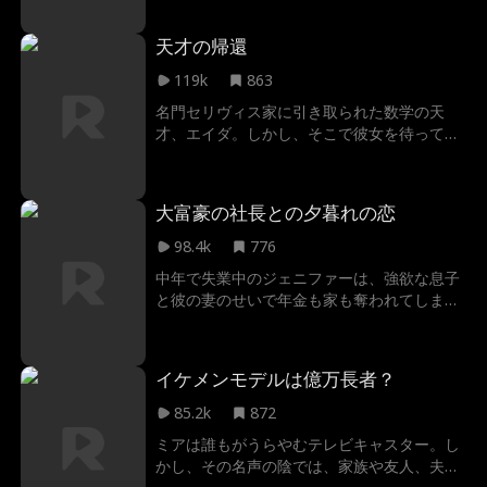
年目、その愛は偽りへと変わる。夫は公然と
わった。アランのついた嘘は、シンシアの命
愛人との情事に溺れ、妻の心を踏みにじっ
を救い、また危険にさらし、そして彼女の人
天才の帰還
た。すべてに絶望したアイリスは、離婚と失
生を大きく変えていく。
踪に向けた「15日間のカウントダウン」を静
119k
863
かに開始する。しかし、夫の虚しい嘘と愛人
名門セリヴィス家に引き取られた数学の天
の傲慢な挑発が、彼女の最後の希望を奪う
才、エイダ。しかし、そこで彼女を待ってい
──お腹の子の命と共に。身も心も砕け散っ
たのは、家族からの冷遇と、腹黒い義姉が仕
た彼女は、たった一人で姿を消した。妻を失
掛けた巧妙な罠だった。一族は彼女をただの
って初めて、犯した罪の重さに気づくベンジ
駒と侮っていたが…彼らは敵に回してはいけ
ャミン。そこから彼の壮絶な「贖罪」が始ま
大富豪の社長との夕暮れの恋
ない人間を、怒らせてしまった。
る。全世界に報奨金をかけ彼女を探し、邪魔
98.4k
776
な愛人を捨て、キャリアと名声を失い、彼女
のために刃さえ受けた。だが、跪き、血を流
中年で失業中のジェニファーは、強欲な息子
しても、凍てついたアイリスの心は決して溶
と彼の妻のせいで年金も家も奪われてしま
けることはない。幸せな第二の人生を歩む彼
う。人生を立て直そうと、恋愛リアリティ番
女を、ただ後悔と孤独の中で見つめることし
組「ダイヤモンド・バチェラー」に参加し、
かできない彼が悟った真実──「遅すぎた愛
そこでミステリアスで魅力的なポール・マー
イケメンモデルは億万長者？
は、塵ほどの価値もない」ということを。
シャルと出会う。しかし、ポールは社長とい
う正体を隠していることを、ジェニファーは
85.2k
872
知らない。ジェニファーの優しさと自立心に
ミアは誰もがうらやむテレビキャスター。し
心を打たれたポールはプロポーズし、二人は
かし、その名声の陰では、家族や友人、夫に
電撃結婚する。しかし、嘘や偽りを嫌うジェ