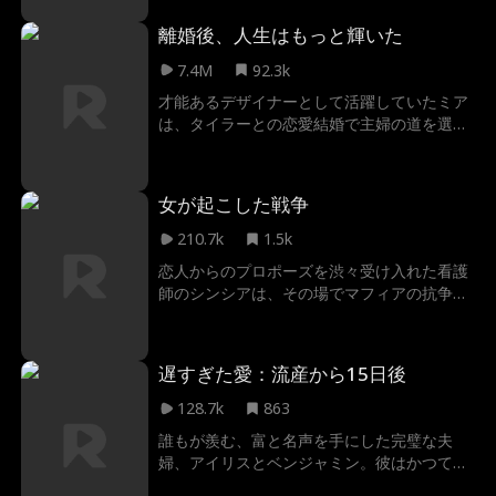
えも賭けることになる…。
衝突し火花を散らす。 しかし欲望と忠誠がぶ
離婚後、人生はもっと輝いた
つかり合う中、農場を救おうと賭けに出たの
はタイラーだった。 敵同士だった2人は、危
7.4M
92.3k
険なほど恋人に近い存在へと変わり、世界は
才能あるデザイナーとして活躍していたミア
大きくひっくり返っていく。
は、タイラーとの恋愛結婚で主婦の道を選ん
だが、突然離婚を宣告され、結婚生活は三年
で終わりを迎えた。タイラーの冷淡さに愛情
への期待を失ったミアは、かつてのキャリア
女が起こした戦争
を取り戻そうと仕事に復帰する。だが、仕事
への情熱はミアを再び輝かせ、自分の本心に
210.7k
1.5k
気づいたタイラーとの愛を再燃させるのだっ
恋人からのプロポーズを渋々受け入れた看護
た…
師のシンシアは、その場でマフィアの抗争に
巻き込まれるが、冷酷で恐れられるマフィア
のドン、アラン・ディアンジェロに救われ
る。シンシアを自分のフィアンセだと嘘をつ
遅すぎた愛：流産から15日後
いて助けたアランだったが、その嘘が戦争の
火種となってしまう。身の安全のためだとフ
128.7k
863
ィアンセ役を強制するアランに、最初は反発
誰もが羨む、富と名声を手にした完璧な夫
していたシンシア。しかし、恋人には感じな
婦、アイリスとベンジャミン。彼はかつて腎
かった熱い感情が次第に芽生え始め、小さな
臓さえ捧げ、永遠の愛を誓った。だが結婚3
嘘から始まった偽りの恋が命がけの愛へと変