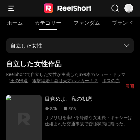
ホーム
カテゴリー
ファンダム
ブランド
自立した女性
自立した女性作品
ReelShortで自立した女性が主演した399本のショートドラマ
（
王の帰還
、
電撃結婚！妻は天才ハッカー！？
、
ボスの赤
...
展開
目覚めよ、私の初恋
80k
806
サソリ組を率いる冷酷な女組長・キャシーは
仕組まれた交通事故で昏睡状態に陥った。彼
女が目を覚ますと、組の幹部たちは後継者確
保を口実に、モナコの王子・アレクサンダー