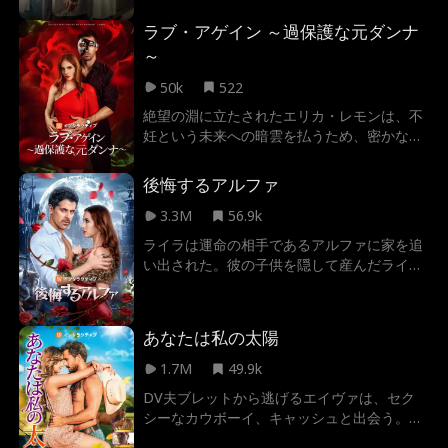
彼女は仕事に身を投じる。そして研修医の監
ラブ・アゲイン ～過保護な元ダンナ
督であるソーヤー・キャンベル医師の下で、
～
無慈悲な有名外科医、驚くべき赤ちゃんのパ
パ、そして何よりも最悪なのは元彼の父親
50k
522
だ。
絶望の淵に立たされたエリカ・レモンは、不
妊という未来への暗雲を払うため、密かな依
頼に身を投じる。しかし、過去の情熱と裏切
りを知る元夫デイモンがその計画に介入。彼
後悔するアルファ
の緻密な策略により、エリカは意外な運命へ
と誘われ、愛と憎悪、新たな命が激しく交錯
3.3M
56.9k
する――。
ライラは運命の相手であるアルファに家を追
い出された。彼の子供を隠して産んだライラ
のもとに彼は再びやってくる、果たして二人
の将来はいかに――
あなたは私の太陽
1.7M
49.9k
DV夫ブレットから逃げるエイヴァは、セク
シーなカウボーイ、キャッシュと出会う。彼
の優しさに触れ、真実の愛を知るエイヴァ。