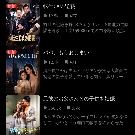
の形見と補聴器まで壊された彼女は、赤いド
転生CAの逆襲
新着
レスで署名し、母のがん研究を支えてきた実
業家イーサンのもとへ。手放した星は、アシ
12.5k
407
ュトンには届かない
前世の記憶を持つCAエヴリン。予知能力で陰
謀を砕き、上空約9000mで名門を救い頂点
へ！
パパ、もうおしまい
新着
12.1k
471
清掃員マヤは夫エイドリアンが実は大富豪で
初恋の親子を愛していると知り、娘リリーと
家を出る。その後、彼女が国のために殉じた
英雄の娘であり、名門ハリントン家の令嬢だ
と判明。全てを失い許しを乞う夫に、リリー
元彼のお父さんとの子供を妊娠
は告げる。「パパ、もうおしまい」。
556.5k
9.7k
ルシアの利己的なボーイフレンドが彼女を信
じていないという理由で物事を終わらせた
後、彼女は彼が間違っていることを証明する
と誓う。最高の外科研修医になると決意した