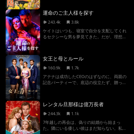
しかし、執拗に迫るブレットの追跡。さら
に、キャッシュの過去に関わる秘密、そして
運命のご主人様を探す
元恋人マディとその娘ジョージーの出現が、
新たな波乱を呼ぶ。土地を巡る争い、複雑に
243.4k
3.8k
絡み合う人間関係。傷つきながらも愛を信
ケイトはいつも、寝室で自分を支配してくれ
じ、数々の困難を乗り越えていくエイヴァ。
るセクシーな男を夢見てきた。だが、理想の
彼女は果たして、真の幸せを掴むことができ
相手を見つけるのは口で言うほど簡単ではな
るのか――？
い。そんな中、カタコンベで悪名高い主人、
バナー・ジェニングスが、彼女にぴったりの
女王と母とルール
支配者探しを買って出る。だが、もし彼がそ
の運命の相手を見つけてしまったら――本当
160.9k
1.7k
にケイトを手放すことができるのだろうか？
アテナは成功したCEOのはずなのに、両親の
記念パーティーで、底辺の役立たず、贈った
ダイヤも偽物だと言われ、パーティーから追
い出されてしまう！
レンタル旦那様は億万長者
244.3k
1.1k
7年越しの再会は、偽りの結婚から始まっ
た。隣にいる優しい彼はまだ知らない。私た