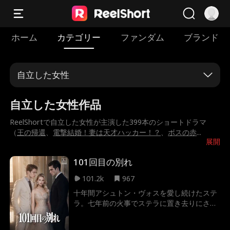
ホーム
カテゴリー
ファンダム
ブランド
自立した女性
自立した女性作品
ReelShortで自立した女性が主演した399本のショートドラマ
（
王の帰還
、
電撃結婚！妻は天才ハッカー！？
、
ボスの赤
...
展開
101回目の別れ
101.2k
967
十年間アシュトン・ヴォスを愛し続けたステ
ラ。七年前の火事でステラに置き去りにされ
たと信じる彼は、三年間で百通の離婚届を突
きつけた。だが百一回目、酒を強いられ、母