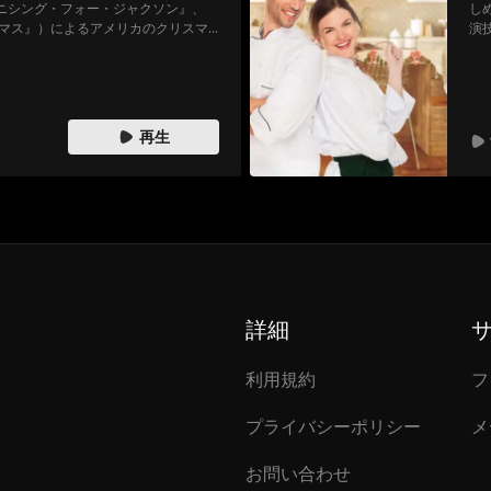
ニシング・フォー・ジャクソン』、
しめ
マス』）によるアメリカのクリスマ
演
ック・ハウンズロー（『ザ・キャッ
ケイトリン・リープ（『トータル・
）が主演を務めている。
再生
詳細
利用規約
フ
プライバシーポリシー
メ
お問い合わせ