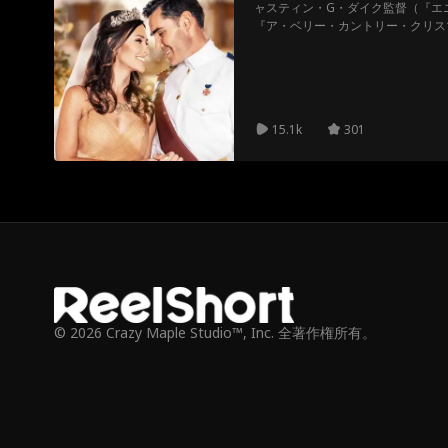
ャスティン・G・ダイク監督（『エ
『ア・ベリー・カントリー・クリス
ス・ロマンティック・ドラマで、ニ
チ』、『グッド・ビヘイビア』）と
リコール』、『ロックド・アップ』
15.1k
301
© 2026 Crazy Maple Studio™, Inc. 全著作権所有。