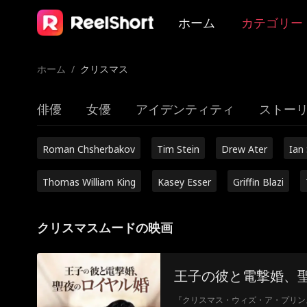
ホーム
カテゴリー
ホーム
/
クリスマス
俳優
女優
アイデンティティ
ストー
Roman Chsherbakov
Tim Stein
Drew Ater
Ian
Thomas William King
Kasey Esser
Griffin Blazi
クリスマスムードの映画
王子の彼と電撃婚、
『クリスマス・ウィズ・ア・プリン