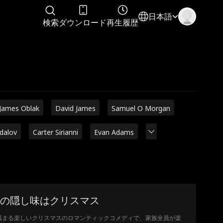
日本語
検索
ダウンロード
再生履歴
James Oblak
David James
Samuel O Morgan
adalov
Carter Sirianni
Evan Adams
の隠し味はクリスマス
温まる楽しいクリスマスのロマンティックコメディで、家族全員が楽