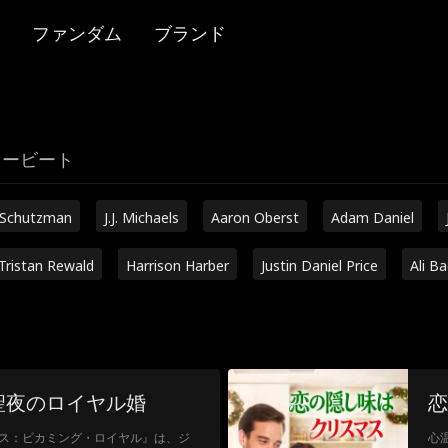
ファンダム
ブランド
リービート
 Schutzman
J.J. Michaels
Aaron Oberst
Adam Daniel
Tristan Rewald
Harrison Harber
Justin Daniel Price
Ali B
聖夜のロイヤル婚
恋
ス：ビカミング・ロイヤル』は、ジ
心