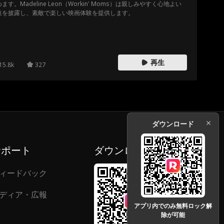
ます。Madeline Leon（Workin' Moms）は親しみやすく心地よい
技を披露し、素敵で楽しい映画体験を提供します。
再生
15.8k
327
ダウンロード
サポート
ダウンロード
ィードバック
ディア・広報
アプリ内でのみ無料ロック解
除が可能