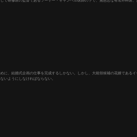
そして研修医の監督であるソーヤー・キャンベル医師の下で、無慈悲な有名外科医、
ために、結婚式企画の仕事を完成するしかない。しかし、大統領候補の花婿であるイ
れないようにしなければならない。