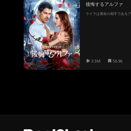
後悔するアルファ
ライラは運命の相手である
3.3M
56.9k