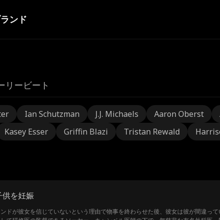
ブランド
ーリービート
ter
Ian Schutzman
J.J. Michaels
Aaron Oberst
Kasey Esser
Griffin Blazi
Tristan Rewald
Harris
子供を妊娠
レンドが彼女を信じていないという理由で物事を終わらせた後、彼女は彼が間違って