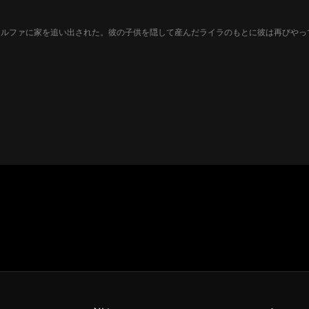
アルファに家を追い出された。彼の子供を隠して産んだライラのもとに彼は再びやっ