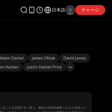
日本語
チャージ
Adam Daniel
James Oblak
David James
on Harber
Justin Daniel Price
いることを証明すると誓う。最高の外科研修医になると決意した