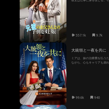
彼女は仕事に身を投じる。
だ。
557.1k
9.7k
大統領と一夜を共に
ミアは、妹の治療費を払う
ながら、心もキャリアも崩
99.6k
940