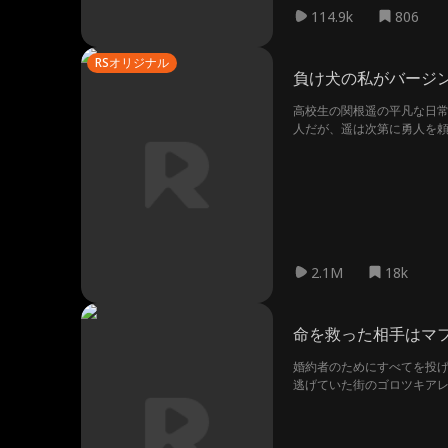
114.9k
806
RSオリジナル
負け犬の私がバージ
高校生の関根遥の平凡な日
人だが、遥は次第に勇人を
学校中の尊敬を集め、つい
2.1M
18k
命を救った相手はマ
婚約者のためにすべてを投
逃げていた街のゴロツキア
しく惹かれ合い、甘い新婚生
のか？