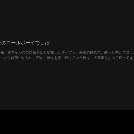
豪のコールボーイでした
矢先、夫マイルズの浮気を知り離婚したダイアン。親友の勧めで、酔った勢いでコー
ニクだとは気づかない。密かに彼女を想い続けていた彼は、大富豪となって戻ってき
動き出す。