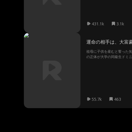
431.1k
3.1k
運命の相手は、大富
祖母に子供を産むと誓った
の正体が大学の同級生ドミ
彼女の心を手に入れるべく
55.7k
463