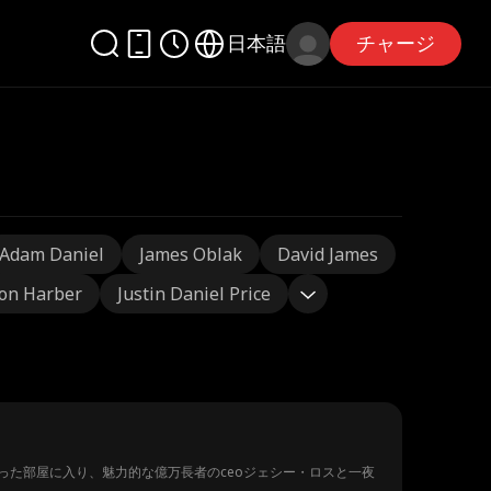
日本語
チャージ
Adam Daniel
James Oblak
David James
on Harber
Justin Daniel Price
た部屋に入り、魅力的な億万長者のceoジェシー・ロスと一夜