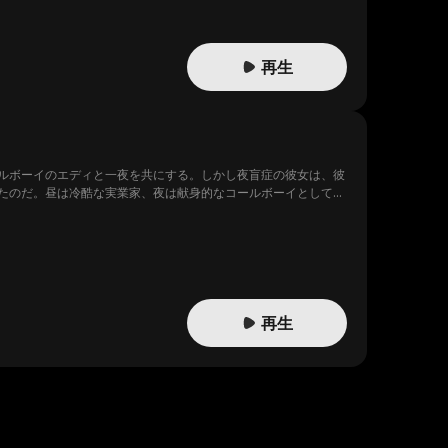
再生
ルボーイのエディと一夜を共にする。しかし夜盲症の彼女は、彼
たのだ。昼は冷酷な実業家、夜は献身的なコールボーイとして、
再生