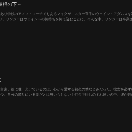
屋根の下～
であり学校のアメフトコーチでもあるマイクが、スター選手のウェイン・アダムスを
り、リンジーはウェインへの気持ちを抑え込むことに。そんな中、リンジーは卒業
るたびに、いつも助けてくれるのはウェインだった。やがて2人の絆は深まり、秘
。勇気ある行動により、周囲からの支持と尊敬を集めるリンジー 。そして迎えたプ
に
の富豪。彼に唯一欠けているのは、心から愛する初恋の幼なじみだった。彼女を必ず
か今、自分の隣りにいる妻だとは思いもしない！灯台下暗しのすれ違いの中、彼が最