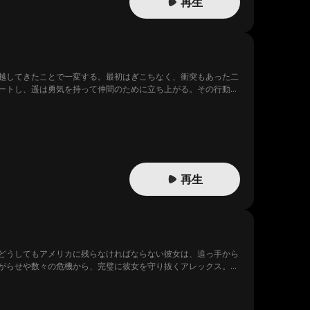
再生
越してきたことで一変する。最初はぎこちなく、衝突もあった二
ートし、遥は勇気を持って仲間のために立ち上がる。その行動は
再生
どうしてもアメリカに残らなければならない彼女は、追っ手から
がらせや数々の危機から、完璧に彼女を守り抜くアレックス。激
ラにしては、あまりにも圧倒的すぎる力。この男は、一体何者な