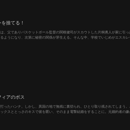
ンを捨てる！
常は、父でありバスケットボール監督の関根健司がスカウトした片桐勇人が家に引っ
頼るようになり、次第に秘密の関係が芽生える。そんな中、学校でいじめがエスカレ
には関根監督も二人の関係を認めるようになる。
フィアのボス
げ打ったハンナ。しかし、異国の地で無残に裏切られ、ひとり取り残されてしまう。
レックスととっさのキスで彼を匿い、そのまま電撃結婚をすることに。元婚約者の嫌
活が始まるが……ハンナはふと、彼にまとわりつく違和感に気づく。ただのチンピ