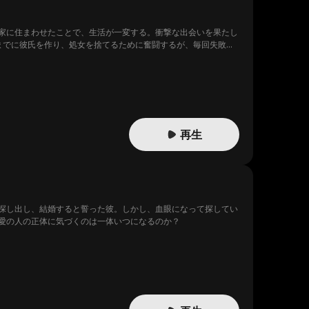
家に住まわせたことで、生活が一変する。衝撃な出会いを果たし
までに彼氏を作り、処女を捨てるために奮闘するが、毎回失敗ば
密の恋が始まる。一方で、学校でのいじめが激化し、リンジーは
ロムでは 2人はキングとクイーンに選ばれ、マイクもついに2人
再生
探し出し、結婚すると誓った彼。しかし、血眼になって探してい
愛の人の正体に気づくのは一体いつになるのか？