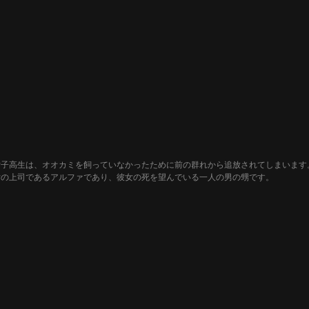
女子高生は、オオカミを飼っていなかったために前の群れから追放されてしまいます
女の上司であるアルファであり、彼女の死を望んでいる一人の男の甥です。