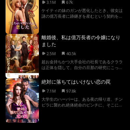
の愛は一体どこへ向かうのか？サムは真実を
3.1M
67k
運命に巻き込まれることに…… ライラは二人
受け入れられるのか、それとも…。周囲の陰
の愛を守り抜けるか？運命の女神が微笑む未
ケイティの妹のガンが悪化したとき、彼女は
謀と敵が二人を追い詰める中、結婚という名
来に、彼女とレオが迎える結末は、果たして
謎の億万長者に跡継ぎを産むという契約を結
のゲームの結末は予測不可能だ。
ーー
んでいることに気付きました。しかし、CEO
の祖父に彼らの関係を証明するのが予想以上
に困難であることが判明した時、ケイティと
離婚後、私は億万長者の令嬢になり
ブラントは、この契約に唯一のルール
ました
――「恋に落ちるな」があるにもかかわら
ず、なんとお互いに仲良くなりました。
2.5M
40.5k
超お金持ちかつ大手会社の社長であるクララ
は正体を隠して、自分の旦那の研究にこっそ
り資金をサポートしていた。しかしその旦那
のミロはクララを裏切り、研究が完成に差し
絶対に落ちてはいけない恋の罠
掛かったタイミングで浮気するのである。今
までクララからのサポートを知らない旦那は
7.1M
97.8k
離婚を迫り、クララを侮辱するのである。が
大学生のハーパーは、ある夜の帰り道、チン
っかりしたクララはそこで億万長者社長に戻
ピラに襲われ絶体絶命のピンチに、そこに現
ると決心し、旦那のミロに与えた支援をすべ
れたのは、父の親友であり凄腕ボディーガー
て取りやめた。しかし、旦那が真実に気づい
ドのクリス。彼に救われたことをきっかけ
た時は既に時遅し…
に、次第に惹かれていく二人。しかし、クリ
スの裏の顔と元カレの執着が、二人の恋の行