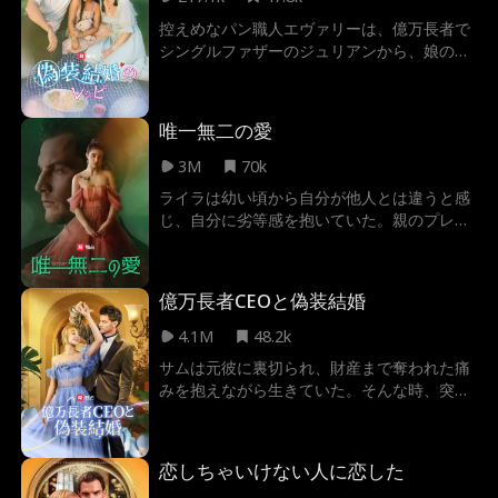
づく前に、アンデレはヴァレリを引き取る。
控えめなパン職人エヴァリーは、億万長者で
だが、自分が探していた相手が彼女だとは知
シングルファザーのジュリアンから、娘の親
らない。
権を守るために「偽装結婚」を持ちかけられ
る。仕方なく始まった嘘の結婚生活が、いつ
の間にか本物の愛へと変わっていく二人。嫉
唯一無二の愛
妬深いライバルやストーカーの元婚約者、さ
らには二人を引き裂こうとする狂気じみた元
3M
70k
妻と戦いながら、彼らは自分たちの本当の気
ライラは幼い頃から自分が他人とは違うと感
持ちを見つけ出すことができるのだろう
じ、自分に劣等感を抱いていた。親のプレッ
か…？
シャーに押され、仕方なく仕事をしてお金を
稼いでいたが、働く先ではいつも虐待されて
いた。そうした日々を送りながら、22歳の誕
億万長者CEOと偽装結婚
生日を迎えた彼女は、「真実の愛」を見つけ
たいと強く願った。 ある日、アルバイト中の
4.1M
48.2k
彼女は偶然にも大企業の社長であるレオを助
サムは元彼に裏切られ、財産まで奪われた痛
け、その後はまさか自分が妊娠していること
みを抱えながら生きていた。そんな時、突然
が判明した。レオはそんな彼女を自分のもと
現れたカラダン・ヴァンダレイにプロポーズ
に迎え入れ、二人は一緒に過ごすうちに、次
される。彼の優しさに心を奪われるサム。し
第に互いの愛を確かめ合っていた。しかし、
かし、カラダンには恐ろしい秘密があった。
ライラの出自に関するある秘密が明らかにな
恋しちゃいけない人に恋した
実は彼、国一番の億万長者だったのだ。二人
るにつれ、二人は陰謀と邪悪が渦巻く危険な