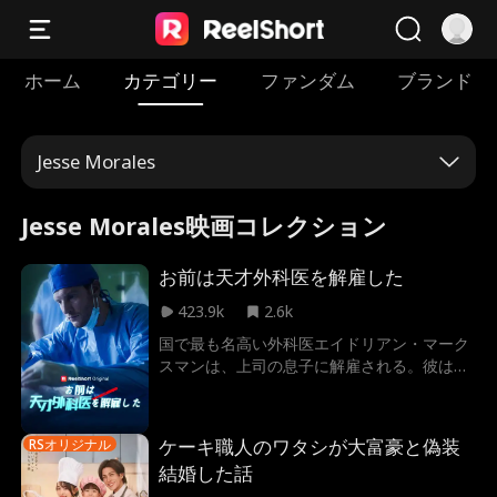
ホーム
カテゴリー
ファンダム
ブランド
Jesse Morales
Jesse Morales映画コレクション
お前は天才外科医を解雇した
423.9k
2.6k
国で最も名高い外科医エイドリアン・マーク
スマンは、上司の息子に解雇される。彼はラ
イバル病院の才気あふれる野心家ヴィヴィア
ン・ハートと手を組み、元の病院は経営破綻
に追い込まれる。プレストンが優秀な医師を
ケーキ職人のワタシが大富豪と偽装
RSオリジナル
切った代償に気づいた時には、もう遅かっ
結婚した話
た…