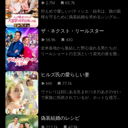
2.7M
65.7k
控えめで優しいパティシエ・結衣は、娘の親
権を守るために偽装結婚を求めるシングルフ
ァザーの大富豪・淳一と電撃婚。形だけのは
ずが、いつしか本物の愛に――。しかし、嫉
ザ・ネクスト・リールスター
妬に燃えるライバル、ストーカー化した結衣
の元婚約者、そしてあの手この手で壊そうと
56.9k
430
する淳一の元妻が立ちはだかる！
全米各地から集結した野心溢れる男たちが、
リールショートの主演という栄光の座を懸け
て激突する。参加者はメンターであるジェシ
ーとニコールのチームに分かれ、厳しい指導
の下で己のスター性を極限まで磨き上げてい
ヒルズ氏の愛らしい妻
く。次々と課される過酷なミッション。業界
の重鎮たちを唸らせ、生き残るのは誰か？そ
6M
77.1k
して縦型リアリティ番組史上初、運命のファ
ヴァレリは顔にある生まれつきのあざのせい
イナルで勝者を決める権利は、画面の前のあ
で家族に拒絶されているが、ホットな億万長
なたに委ねられる。最後に笑うのは、才能
者アンデレ・ヒルズは、温泉で情熱的な瞬間
か、努力か？
を共有したことで彼女に恋をする。アンデレ
はヴァレリを探すため奔走するが、予期せぬ
偽装結婚のレシピ
出来事で、彼女を車で誤ってひいてしまい、
記憶喪失にさせてしまう。彼女が誰なのか気
217.1k
47.8k