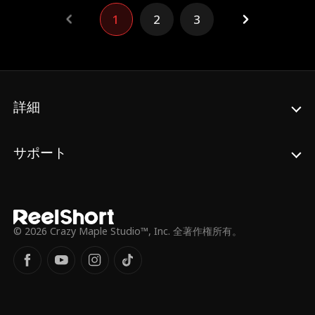
方を危うくする――。 果たして、父の親友と
1
2
3
の禁断の恋の結末は？愛と欲望が渦巻くラブ
サスペンス。
詳細
サポート
© 2026 Crazy Maple Studio™, Inc. 全著作権所有。