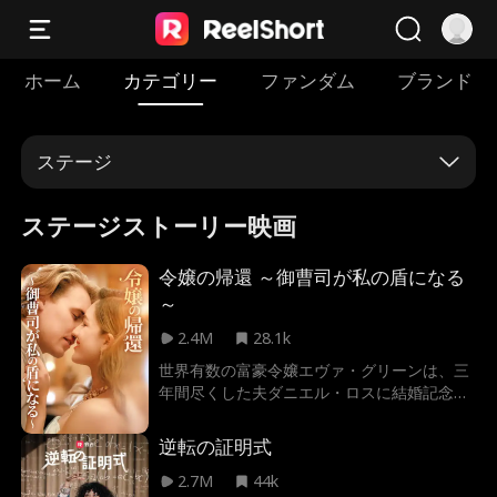
ホーム
カテゴリー
ファンダム
ブランド
ステージ
ステージストーリー映画
令嬢の帰還 ～御曹司が私の盾になる
～
2.4M
28.1k
世界有数の富豪令嬢エヴァ・グリーンは、三
年間尽くした夫ダニエル・ロスに結婚記念日
に裏切られ、全てを嘲笑される。だが彼女の
真の顔は、全てを覆す力を持つ伝説の映画監
逆転の証明式
督Ｖ。屈辱を胸に、同じく富豪のウィリア
ム・カッツェンバーグと“契約結婚”し、ダニ
2.7M
44k