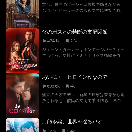
エルと愛人ソフィアへの華麗な復讐を開始す
貧しい孤児のゾーシャは農場で働きながら、
る。資産凍結、醜聞の生配信、そして社会的
名門アイビーリーグの富裕学生に嘲笑されて
破滅…。壮大な逆転劇の果てに、偽りの関係
いた。しかし彼女にはずば抜けた数学の才能
から始まったエヴァとウィリアムに本物の愛
がある。誰も期待しない数学コンテストで、
は芽生えるのか？最後に笑うのは誰だ――。
ゾーシャは偏見と格差を打ち砕き、自分の価
父のボスとの禁断の支配関係
値を証明していく――勝負は「ガールズマ
ス」の舞台で始まる。
474.1k
2.8k
ジェーン・ターナーはボンデージパーティー
で出会った男性にドミナトリクス指導を依
頼。彼が父親を家族企業から追放する任を帯
びた人物とは知らずに。一夜限りの教育が継
続的な秘密関係へと発展した。 関係発覚のリ
あいにく、ヒロイン役なので
スクを抱えながらも、ジェーンの映画撮影で
の成功はドムの指導の賜物だった。しかし、
696.6k
4k
亡き母イングリッド・ハートに関する脅迫メ
聖京の天才モデル・新星の唐寧は業界から追
ッセージが届き始めると、ドムは彼女を守る
放されるも、彼氏の支えで乗り切る。彼の成
決意を固める。果たして二人はどんな結末を
功のために全てを捧げて尽力したが、婚姻届
迎えるのか？
提出直前、新居で彼氏と親友の不倫現場を目
撃してしまう。絶望の末、唐寧は墨霆とスピ
万能令嬢、世界を揺るがす
ード婚を成し遂げ、自らの全てを取り戻すと
決意したのだった。
322k
1.4k