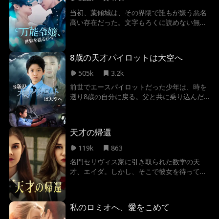
当初、葉傾城は、その界隈で誰もが嫌う悪名
高い存在だった。文字もろくに読めない無能
であり、日の目を見ることのできない私生
児。しかし、彼女はそんな数々の不名誉なレ
ッテルに縛られることなく、自らの能力と知
8歳の天才パイロットは大空へ
恵を武器に、周囲の評価を覆し、ついには自
身の真価を証明していく。
505k
3.2k
前世でエースパイロットだった少年は、時を
遡り8歳の自分に戻る。父と共に乗り込んだ
のは、あの運命の旅客機。このフライトの先
に待つのは、乗客乗員全員の死…墜落事故
だ。 高度9000メートル。燃え盛る翼、機内
天才の帰還
に吹き荒れる極寒の突風。誰もが死を覚悟し
たその時、少年は操縦桿を握る。8歳の幼い
119k
863
体で、前世で自分を庇い死んだ父を、そして
名門セリヴィス家に引き取られた数学の天
数百人の乗客を救うために。 次々と襲いかか
才、エイダ。しかし、そこで彼女を待ってい
る絶望的な危機。疑いの目を向ける乗客、意
たのは、家族からの冷遇と、腹黒い義姉が仕
識を失った機長、途絶えた通信。漏れ続ける
掛けた巧妙な罠だった。一族は彼女をただの
燃料、眼下に広がる危険な地形…。 生還率
駒と侮っていたが…彼らは敵に回してはいけ
1%の緊急着陸に、天才パイロットが、今、
私のロミオへ、愛をこめて
ない人間を、怒らせてしまった。
挑む。