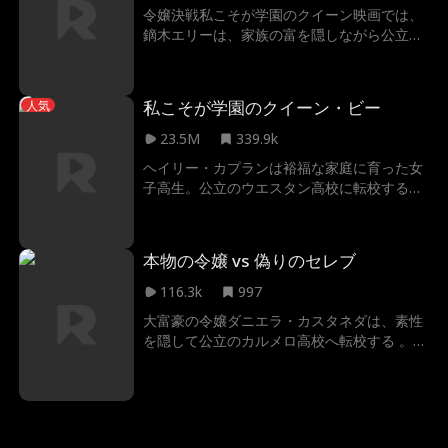
伝えるべきか？
令嬢決戦私こそが学園のクイーン映画では、
鏑木エリーは、家族の富を隠しながら公立学
校に転校した裕福な高校生。自分の家の財産
だけで知られるのに疲れたエリーは、真の友
達を作り、普通の高校生活を送りたいと願っ
私こそが学園のクイーン・ビー
人気
ていた。 しかし、家政婦の娘であるアリスが
鏑木家の令嬢として学校に現れ、瞬く間に社
23.5M
339.9k
交界のトップに上り詰める。一方、エリーは
ヘイリー・カプランは裕福な家庭に育った女
底辺に追いやられ、いじめや嘲笑を受けるこ
子高生。公立のウエスタン高校に転校するに
とに…
あたり、あえて自分の素性を隠すことを決意
する。家柄だけで判断される日々に疲れ果
て、普通の高校生活と本物の友情を求めてい
本物の令嬢 vs 偽りのセレブ
たのだ。ところが、家政婦の娘キャンディ
ス・マシスが突如、カプラン家のお嬢さんと
116.3k
997
して現れ学校の頂点に立つ。一方、ヘイリー
大富豪の令嬢ダニエラ・カスタネダは、素性
は底辺に追いやられ、いじめと嘲笑の的とな
を隠して公立のカルメロ高校へ転校する 。家
ってしまう。
族の財力だけで判断されることにうんざりし
ていた彼女は、本当の友達を作り、普通の高
校生活を送ることを夢見ていた。しかし、カ
スタネダ家のメイドの娘カミラ・メンデスが
本物の令嬢になりすまして転校してきたこと