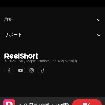
で、彼女の計画はめちゃくちゃに。カミラが
瞬く間にスクールカーストの頂点に君臨する
一方、どん底に突き落とされたダニエラを待
っていたのは、残酷ないじめと嘲笑の日々だ
詳細
った。
サポート
© 2026 Crazy Maple Studio™, Inc. 全著作権所有。
開く
アプリ限定：無料ロック解除