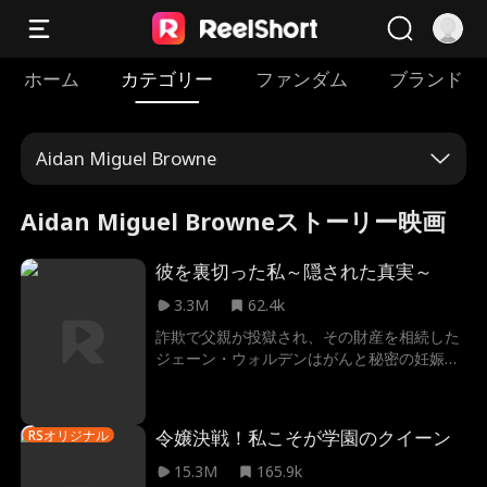
ホーム
カテゴリー
ファンダム
ブランド
Aidan Miguel Browne
Aidan Miguel Browneストーリー映画
彼を裏切った私～隠された真実～
3.3M
62.4k
詐欺で父親が投獄され、その財産を相続した
ジェーン・ウォルデンはがんと秘密の妊娠に
苦しむ。婚約者ヴィンセントとその新会社を
守るため、愛を断ち切るために偽の不倫を演
じる。しかし、何年も後、億万長者となった
令嬢決戦！私こそが学園のクイーン
RSオリジナル
ヴィンセントは、ジェーンを忘れられずにい
る。7歳の息子ディランの存在を、どう彼に
15.3M
165.9k