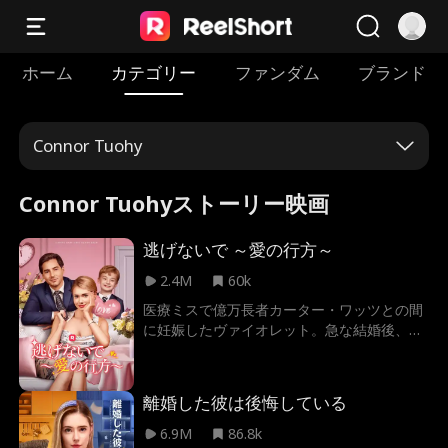
ホーム
カテゴリー
ファンダム
ブランド
Connor Tuohy
Connor Tuohyストーリー映画
逃げないで ～愛の行方～
2.4M
60k
医療ミスで億万長者カーター・ワッツとの間
に妊娠したヴァイオレット。急な結婚後、彼
は6年間姿を消し、ヴァイオレットは息子パ
トリックを一人で育てながら奮闘。しかし、
ホテルの新オーナーがカーターだと知り、再
離婚した彼は後悔している
会するも二人はお互いに気づかない…。運命
の結末は？
6.9M
86.8k