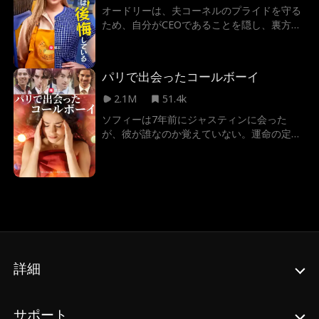
オードリーは、夫コーネルのプライドを守る
ため、自分がCEOであることを隠し、裏方と
して彼を支え続けていた。彼が大型ホテルプ
ロジェクトを獲得し、ホテルのCEOとしての
地位を築くために、影で力を尽くす日々。し
パリで出会ったコールボーイ
かし、彼の初恋の相手セシリアが6年ぶりに
現れ、二人の関係は揺らぎ始める。その一方
2.1M
51.4k
でオードリーは、周囲や夫自身からのプレッ
ソフィーは7年前にジャスティンに会った
シャーに日々押し潰されそうになっていく。
が、彼が誰なのか覚えていない。運命の定め
幾度もの屈辱、報われない献身の中で、彼女
か、彼らは一夜限りの関係を経て7年後に再
はようやく気づく――「私は、間違った相手
会する。彼女は彼をコールボーイと間違え、
に尽くしていた」。失われた自信を取り戻
偽装結婚を頼むが、彼女はほとんど知らな
し、オードリーは離婚という決断を下す。そ
い…彼が億万長者だ！
してもう一度、自らの力でCEOの座を取り戻
す道を歩み始める。
詳細
サポート