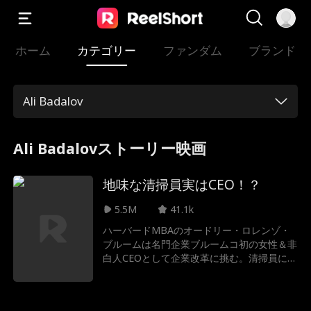
ホーム
カテゴリー
ファンダム
ブランド
Ali Badalov
Ali Badalovストーリー映画
地味な清掃員実はCEO！？
5.5M
41.1k
ハーバードMBAのオードリー・ロレンゾ・
ブルームは名門企業ブルームコ初の女性＆非
白人CEOとして企業改革に挑む。清掃員に変
装し10年潜伏調査した彼女は就任披露宴前
夜、婚約者に「不法滞在者」と誤解され、幹
部たちは従兄弟への禅譲を画策。そして幼な