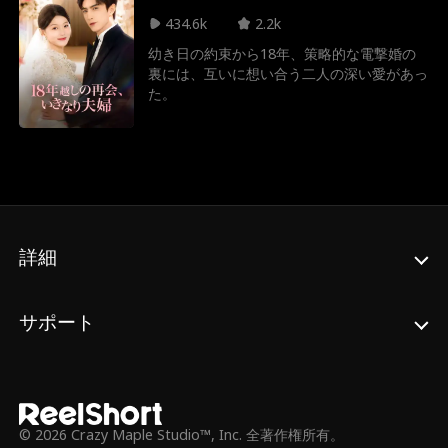
才バイオリニスト、高級ジュエリーデザイナ
434.6k
2.2k
ー、ゴッドハンドを持つ名医…それらはすべ
て、熙瑶の秘密の顔に過ぎなかった。婚約者
幼き日の約束から18年、策略的な電撃婚の
であった裴憬琛は彼女との婚約を破棄する
裏には、互いに想い合う二人の深い愛があっ
が、裏では甘い態度で彼女を誘惑してくる。
た。
ある日、熙瑶の「裏の顔」が次々と暴かれ、
二人は自分たちの運命がとっくの昔に決まっ
ていたことに気づくのだった。
詳細
サポート
© 2026 Crazy Maple Studio™, Inc. 全著作権所有。