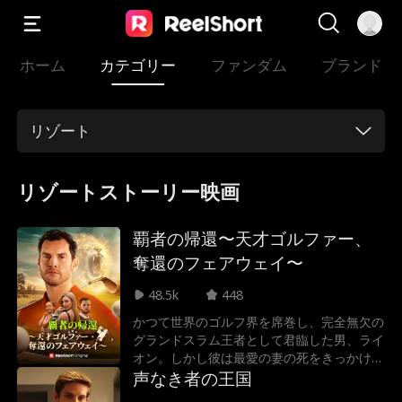
ホーム
カテゴリー
ファンダム
ブランド
リゾート
リゾートストーリー映画
覇者の帰還〜天才ゴルファー、
奪還のフェアウェイ〜
48.5k
448
かつて世界のゴルフ界を席巻し、完全無欠の
グランドスラム王者として君臨した男、ライ
オン。しかし彼は最愛の妻の死をきっかけ
に、誰も超えられない伝説だけを残し、絶頂
声なき者の王国
期に突如として姿を消した。それから数年。