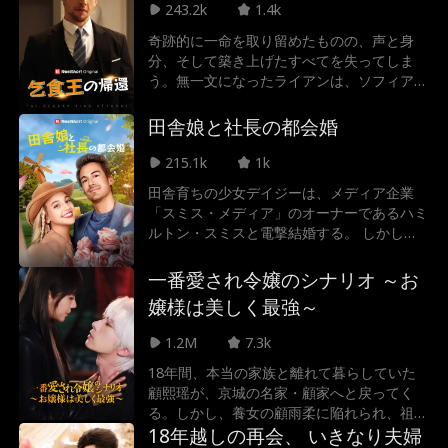
243.2k
1.4k
男は素性を隠し、しがないゴルフクラブの庭
師として、這いつくばるように雑草を抜き芝
奇跡的に一命を取り留めたものの、声と身
を刈る日々を送っていた。すべては、男手ひ
分、そして築き上げたすべてを失ってしま
とつで育てる幼い娘のため。だが、愛する娘
う。無一文になったライアンは、ソフィアと
にまともな生活と未来を与えるため、男は再
いう心優しい口のきけない女性に助けられ、
びクラブを握る決意をする。空白の時を経
彼女の家族が営む小さなレストランで働くこ
田舎娘と社長の都会婚
て、かつての栄光を取り戻すことはできるの
とになる。 ソフィアの意地悪な継母ダイア
か？逆襲のティーオフが、いま始まる！
ンからの執拗ないじめを受けながらも、ライ
215.1k
1k
アンとソフィアは次第に惹かれ合い、恋に落
田舎育ちの少女デイジーは、メディア企業
ちる。そんな中、ソフィアの父ジェームズが
「スミス・メディア」のオーナーであるハミ
重病に倒れ、ライアンは一家を救うために立
ルトン・スミスと電撃結婚する。 しかし、
ち上がることを決意する。 一方、ミアは婚
二人の仲を引き裂こうとするスミスの幼馴染
姻届を偽造し、ライアンが築いた数十億ドル
ビアンカの陰謀によって、二人の関係は崩壊
一番愛され令嬢のシナリオ ～お
規模の帝国を乗っ取ろうと画策していた。ラ
の危機に――。
イアンの忠実な部下トーマスは、すべてを賭
嬢様は美しく最強～
けて主人の財産を守ろうとする。 やがて、
継母ダイアンがライアンの正体を知りながら
1.2M
7.3k
も、ジェームズの治療への協力を拒んだこと
18年間、本当の家族と離れて暮らしていた
をきっかけに、ライアンはついにトーマスに
顧熙瑶が、京城の名家・顧家へと戻ってく
連絡を取る。 奪われたすべてを取り戻すた
る。しかし、養女の顧雨柔に陥れられ、祖母
め、彼は再び戦場へと舞い戻る準備を整えた
からは「田舎者」と疎まれる始末。だが、天
18年越しの再会、 いきなり夫婦
のだった。