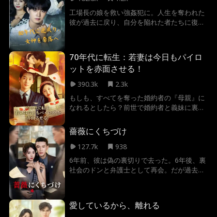
工場長の娘を救い強姦犯に。人生を奪われた
彼が過去に戻り、自分を陥れた者たちに復讐
する。
70年代に転生：若妻は今日もパイロ
ットを赤面させる！
390.3k
2.3k
もしも、すべてを奪った婚約者の『母親』に
なれるとしたら？前世で婚約者と義妹に裏切
られ、非業の死を遂げた私。しかし目覚める
と、すべての悲劇が始まる前に時間が巻き戻
薔薇にくちづけ
っていた。今度の人生で私が選んだのは、幸
せな結婚じゃない。元婚約者の父である、14
127.7k
938
歳年上のエリート機長と結婚し、奴らを地獄
6年前、彼は偽の裏切りで去った。6年後、裏
に突き落とす、最も甘美な復讐劇。
社会のドンと弁護士として再会。だが過去の
事件の真実が二人の愛を阻む。
愛しているから、離れる