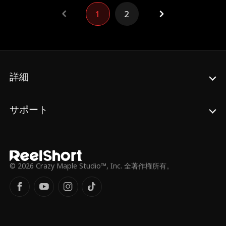
く、初夜に遊び歩いていた。宋霊はその不正
1
2
を許さず、暴力を振るう夫とその仲間たちを
徹底的に叱責。ボディガードの聶鋒は命を懸
けて彼女を守り、最終的に宋霊は悪党を法の
力で裁く決意を固める！
詳細
サポート
© 2026 Crazy Maple Studio™, Inc. 全著作権所有。