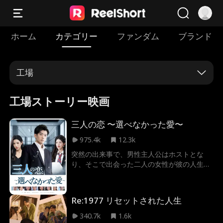
ホーム
カテゴリー
ファンダム
ブランド
工場
工場ストーリー映画
三人の恋 〜選べなかった愛〜
975.4k
12.3k
突然の出来事で、男性主人公はホストとな
り、そこで出会った二人の女性が彼の人生に
おいて最も輝かしい存在となった。
Re:1977 リセットされた人生
340.7k
1.6k