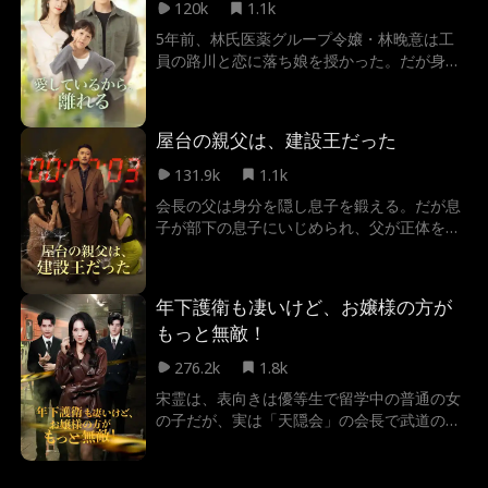
120k
1.1k
5年前、林氏医薬グループ令嬢・林晚意は工
員の路川と恋に落ち娘を授かった。だが身分
差から父に猛反対され、彼女の白血病が再
発。父は移植を盾に路川に別れを強要。妻の
命を救うため、路川は断腸の思いで身を引い
屋台の親父は、建設王だった
た。
131.9k
1.1k
会長の父は身分を隠し息子を鍛える。だが息
子が部下の息子にいじめられ、父が正体を明
かすが…
年下護衛も凄いけど、お嬢様の方が
もっと無敵！
276.2k
1.8k
宋霊は、表向きは優等生で留学中の普通の女
の子だが、実は「天隠会」の会長で武道の達
人。ある日、祖父が重病に倒れ帰国し、祖父
の最後の願いを聞き入れ仕方なく婚約を承諾
する。しかし、新婚の夫・孟振陽は品性が悪