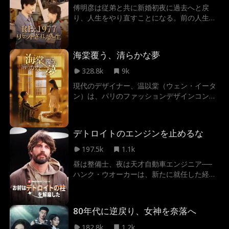
傅明彦は従弟と共に新婚初夜に過去へと戻
り、人生をやり直すことになる。前の人生で
は、従弟は美貌で裕福な知識青年の女性と結
婚し、傅明彦は村長の娘と結婚したが、二人
の運命は大きく異なっていた。やり直しの人
海棠覆う、清らかな夢
生で、従弟は結婚相手を入れ替えようとする
が、その結果、傅明彦の暮らしはますます良
328.8k
9k
くなり、一方の従弟は、妻が他人の子を妊娠
現代のデザイナー、温以棠（ウェン・イータ
したまま嫁いできたことを知って激しく後悔
ン）は、パリのファッションデザインコンテ
する。
ストの授賞式で、突然1980年代にタイムスリ
ップし、アパレル工場長陸懷瑾（ルー・ホワ
イジン）の悪妻となっていた。息子を虐待
デトロイトのエンジンを止めるな
し、周囲からの評判も最悪。更に程雪（チェ
ン・シエ）は女主人の座を虎視眈々と狙う。
197.5k
1.1k
新しい姿に適応しつつ、この壊れかけた家庭
昼は整備士、夜は天才自動車エンジニア──
を彼女は変えていく。
ハンク・ウオーカーは、新たに就任した経営
陣により突然クビにされた。裏切りに打ちの
めされる彼に届いたのは、ライバル企業「マ
ッハ15」からのオファー。夢のスーパーカー
80年代に逆戻り、女神を奈落へ
を作るチャンスか？それとも、立ちはだかる
因縁と陰謀がすべてを奪ってしまうのか？
182.8k
1.2k