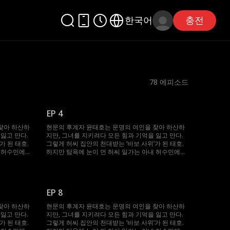
한국어
충전
78
에피소드
EP 4
찾아 하산하
현문의 후계자 윤태호는 운명의 여인을 찾아 하산하
잃고 만다.
지만, 그녀를 지키려다 모든 힘과 기억을 잃고 만다.
가 된 태호.
그렇게 허씨 집안의 천대받는 ‘바보 사위’가 된 태호.
내 허수민에게
하지만 탐욕에 눈이 먼 허씨 일가는 아내 허수민에게
, 봉인되었던
강제 재혼을 강요한다. 절체절명의 순간, 봉인되었던
 지켜준 수민
기억과 힘이 깨어난 태호. 자신을 끝까지 지켜준 수민
그녀를 괴롭힌
을 위해 그는 다시 ‘바보’를 연기하며, 그녀를 괴롭힌
이들에게 처절한 복수를 시작한다.
EP 8
찾아 하산하
현문의 후계자 윤태호는 운명의 여인을 찾아 하산하
잃고 만다.
지만, 그녀를 지키려다 모든 힘과 기억을 잃고 만다.
가 된 태호.
그렇게 허씨 집안의 천대받는 ‘바보 사위’가 된 태호.