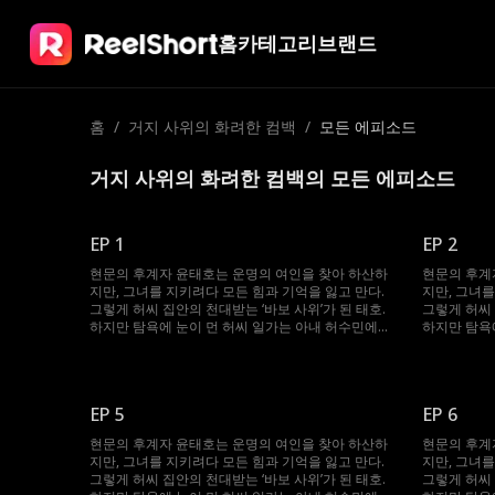
홈
카테고리
브랜드
홈
/
거지 사위의 화려한 컴백
/
모든 에피소드
거지 사위의 화려한 컴백의 모든 에피소드
EP 1
EP 2
현문의 후계자 윤태호는 운명의 여인을 찾아 하산하
현문의 후계
지만, 그녀를 지키려다 모든 힘과 기억을 잃고 만다.
지만, 그녀를
그렇게 허씨 집안의 천대받는 ‘바보 사위’가 된 태호.
그렇게 허씨 
하지만 탐욕에 눈이 먼 허씨 일가는 아내 허수민에게
하지만 탐욕
강제 재혼을 강요한다. 절체절명의 순간, 봉인되었던
강제 재혼을
기억과 힘이 깨어난 태호. 자신을 끝까지 지켜준 수민
기억과 힘이
을 위해 그는 다시 ‘바보’를 연기하며, 그녀를 괴롭힌
을 위해 그는
이들에게 처절한 복수를 시작한다.
이들에게 처
EP 5
EP 6
현문의 후계자 윤태호는 운명의 여인을 찾아 하산하
현문의 후계
지만, 그녀를 지키려다 모든 힘과 기억을 잃고 만다.
지만, 그녀를
그렇게 허씨 집안의 천대받는 ‘바보 사위’가 된 태호.
그렇게 허씨 