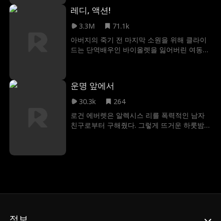
운젠트라는 사실은 모른 채 남편과 이혼을 하
레디, 액션!
고자 돌아오게 됩니다.
3.3M
71.1k
아버지의 죽기 전 마지막 소원을 위해 클라이
드는 단역배우인 바이올렛을 잃어버린 여동생
으로 만든다. 주변의 끊임없는 감시와 방해에
도 둘은 함께 시간을 보내며 로맨스가 싹트기
시작하는데. 둘을 방해하는 이들은 클라이드와
운명 앞에서
바이올렛의 금지된 사랑을 폭로하여 사회적으
로 매장시키려 하고. 그러던 중 클라이드의 아
30.3k
264
버지는 바이올렛을 다른 집안과 결혼시키기로
로건 에버렛은 알렉시스 리를 폭력적인 남자
한다. 사랑을 되찾기 위한 절박함으로 클라이
친구로부터 구해줬다. 그렇게 뜨거운 하룻밤을
드는 바이올렛의 결혼식을 막기로 결심하는데.
보낸 두 사람은 예기치 못한 임신이라는 현실
과 마주하게 되었다. 하지만 감정이 깊어질수
록 충격적인 진실이 드러난다. 바로 로건이 작
년 하키 경기에서 실수로 알렉시스의 오빠를
죽게 했다는 사실이다. 두 사람은 과거의 상처
를 극복하고, 간절히 꿈꿔온 가족을 이룰 수 있
을까?
정보