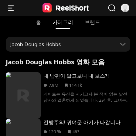
홈
카테고리
브랜드
Jacob Douglas Hobbs
Jacob Douglas Hobbs 영화 모음
내 남편이 알고보니 내 보스?!
7.9M
114.1k
케이트는 유산을 지키고자 본 적이 없는 낯선
남자와 결혼하게 되었습니다. 2년 후, 그녀는
비밀스럽게 결혼한 남편이 바로 그녀의 유명
한 억만장자 상사이자 마음에 둔 상대인 잭 타
운젠트라는 사실은 모른 채 남편과 이혼을 하
전방주의! 귀여운 아기가 나갑니다
고자 돌아오게 됩니다.
120.5k
463