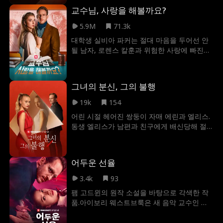
사람이 뜨겁고 잊을 수 없는 밤을 보내면서, 닥
교수님, 사랑을 해볼까요?
스는 바이올렛이 그저 돈을 여자라고 생각하
면서도 그녀에게 강하게 끌리게 된다. 서로의
5.9M
71.3k
가장 어두운 비밀이 드러났을 때, 과연 그들의
대학생 실비아 파커는 절대 마음을 두어선 안
위태로운 관계는 살아남을 수 있을까?
될 남자, 로렌스 칼훈과 위험한 사랑에 빠진다.
그는 냉혹하며 매력적인 사람이다. 하지만 문
제는 그가 실비아의 교수라는 사실이다. 치열
한 캠퍼스 생활과 갈등이 끊이지 않는 가정 속
그녀의 분신, 그의 불행
에서 버티던 실비아는 자신을 구원해줄 사람
이 차갑고 엄격하면서도 치명적인 매력을 지
19k
154
닌 칼훈 교수일 거라고는 상상도 하지 못했다.
어린 시절 헤어진 쌍둥이 자매 에린과 엘리스.
두 사람의 관계가 깊어질수록 금기된 로맨스
동생 엘리스가 남편과 친구에게 배신당해 절
가 피어나지만 이 비밀이 드러날 경우 모든 것
벽에서 추락하자, 언니 에린은 복수를 위해 동
이 무너질 위험에 처하고 만다.
생의 삶을 대신 살기로 결심한다. 하지만 기억
을 잃고 성형수술로 얼굴이 바뀐 엘리스가 살
어두운 선율
아 돌아오며 계획은 뒤틀린다. 자신의 자리를
차지한 언니를 가짜라 믿는 동생과, 동생을 지
3.4k
93
키려다 역으로 타겟이 된 언니. 두 자매를 이간
팸 고드윈의 원작 소설을 바탕으로 각색한 작
질하는 악인들의 섬뜩한 계략 속에서, 자매는
품.아이보리 웨스트브룩은 새 음악 교수인 에
서로를 알아보고 무너진 연대를 되찾을 수 있
머릭 마르소의 관심을 받게 되면서, 그의 지배
을까.
적인 통제가 교실 안에만 머무르지 않는다는