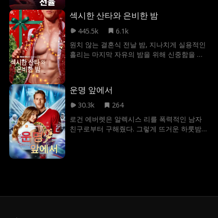
사실을 깨닫는다. 두 사람 사이에는 뜨겁고 금
섹시한 산타와 은비한 밤
기된 관계가 펼쳐지고, 그것은 아이보리가 지
금까지 쌓아온 모든 것을 파멸시키거나, 아니
445.5k
6.1k
면 그녀 자신도 몰랐던 욕망을 깨워 줄 것이다.
원치 않는 결혼식 전날 밤, 지나치게 실용적인
홀리는 마지막 자유의 밤을 위해 신중함을 버
리고 섹시하고 노련한 산타 스트리퍼이자 (전)
신랑의 드럴리인 닉 그레이슨과 마주친다. 닉
과 홀리는 크리스마스 마법을 지속시킬 수 있
운명 앞에서
을까요, 아니면 겨우살이 아래 홀로 서게 될까
요?
30.3k
264
로건 에버렛은 알렉시스 리를 폭력적인 남자
친구로부터 구해줬다. 그렇게 뜨거운 하룻밤을
보낸 두 사람은 예기치 못한 임신이라는 현실
과 마주하게 되었다. 하지만 감정이 깊어질수
록 충격적인 진실이 드러난다. 바로 로건이 작
년 하키 경기에서 실수로 알렉시스의 오빠를
죽게 했다는 사실이다. 두 사람은 과거의 상처
를 극복하고, 간절히 꿈꿔온 가족을 이룰 수 있
을까?