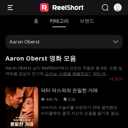
홈
카테고리
브랜드
Aaron Oberst
Aaron Oberst 영화 모음
Aaron Oberst 님이 ReelShort에서 선보인 작품은 총 6편. 모험 및
역하렘 감성의 인기작
교수님, 사랑을 해볼까요?
,
닥터 닥
...
더 보기
닥터 닥스와의 은밀한 거래
449.7k
3.5k
아버지의 수술비를 마련하기 위해 절박했던
바이올렛은 결국 자신의 순결을 팔기로 결심
한다. 그러나 그녀가 부른 '좋은 의사' 닥스는
그녀를 벼랑 끝에서 구해주려 한다. 하지만 두