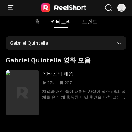
홈
카테고리
브랜드
Gabriel Quintella
Gabriel Quintella 영화 모음
옥타곤의 제왕
27k
207
치욕과 배신 속에 태어난 사생아 잭스 카터. 정
체를 숨긴 채 혹독한 비밀 훈련을 마친 그는,
복수를 위해 꿈의 MMA 무대 '크루시블'에 오
른다. 잭스는 링 위에서 가족의 멸시와 도전에
직면하며 모든 것을 건 시험을 치러야 한다. 모
두가 그를 짓밟으려 할 때, 잭스는 자신이 싸우
기 위해 만들어진 존재임을 증명하며 승리를