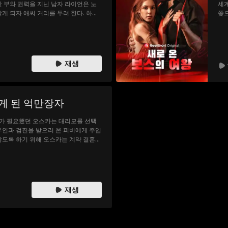
난 부와 권력을 지닌 남자 라이언은 노
세계
게 되자 애써 거리를 두려 한다. 하지
쫓으
그를 점점 더 깊고 위험한 욕망의 소용
관계
격한
그는
명분
욕망
재생
의 
제인
를 
물이
게 된 억만장자
은 
더그
가 필요했던 오스카는 대리모를 선택
러 
부인과 검진을 받으러 온 피비에게 주입
버리
낳도록 하기 위해 오스카는 계약 결혼을
길을
기다리는 여정을 함께 시작한다.
않기
버지
알게
은 
해 
재생