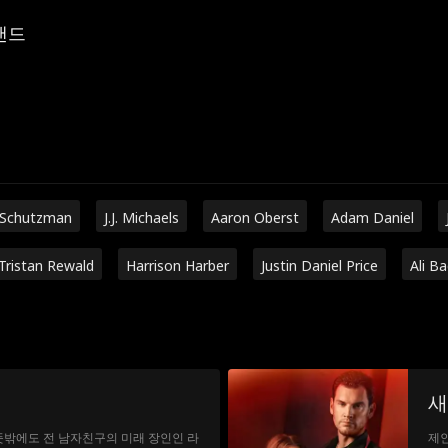
랜드
 Schutzman
J.J. Michaels
Aaron Oberst
Adam Daniel
Tristan Rewald
Harrison Harber
Justin Daniel Price
Ali B
새
뜻밖에도 전 남자친구의 미래 장인인 라
제인