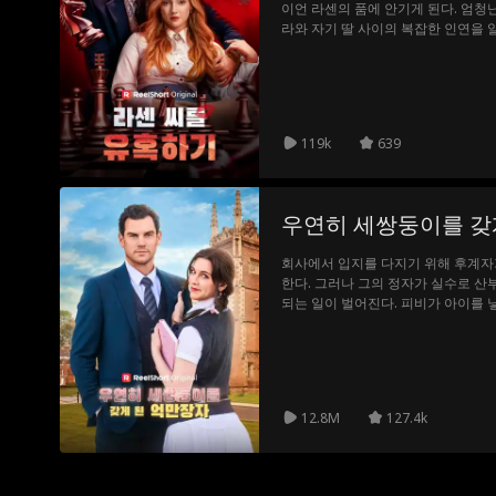
이언 라센의 품에 안기게 된다. 엄청
라와 자기 딸 사이의 복잡한 인연을 알
만 노라는 그의 룰을 계속 깨뜨리며, 
돌이로 끌어당긴다.
119k
639
우연히 세쌍둥이를 갖
회사에서 입지를 다지기 위해 후계자
한다. 그러나 그의 정자가 실수로 산
되는 일이 벌어진다. 피비가 아이를 
제안하고, 두 사람은 수많은 시험이 
12.8M
127.4k