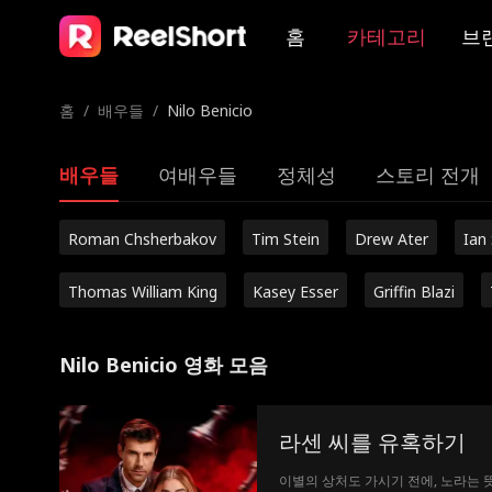
홈
카테고리
브
홈
/
배우들
/
Nilo Benicio
배우들
여배우들
정체성
스토리 전개
Roman Chsherbakov
Tim Stein
Drew Ater
Ian
Thomas William King
Kasey Esser
Griffin Blazi
Nilo Benicio 영화 모음
라센 씨를 유혹하기
이별의 상처도 가시기 전에, 노라는 