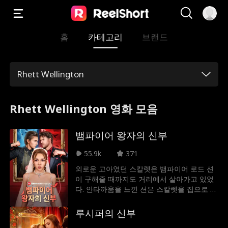
홈
카테고리
브랜드
Rhett Wellington
Rhett Wellington 영화 모음
뱀파이어 왕자의 신부
55.9k
371
외로운 고아였던 스칼렛은 뱀파이어 로드 션
이 구해줄 때까지도 거리에서 살아가고 있었
다. 안타까움을 느낀 션은 스칼렛을 집으로 데
려가 혈족의 하인이자 연인으로 삼아 피의 맹
세를 통해 그녀를 지키겠다고 약속한다. 하지
루시퍼의 신부
만 그들의 행복하고 사랑스러운 나날은 섹시