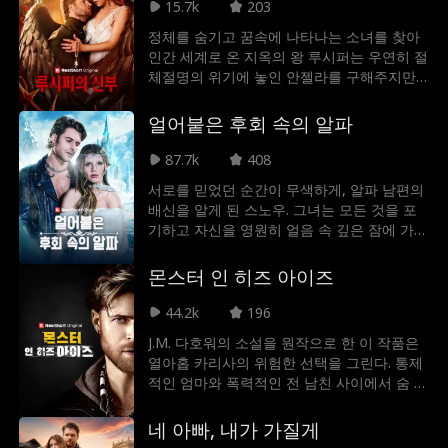
하고 위험한 인간 여자인 첼시가 나타나 션을
15.7k
203
유혹하면서 끝나고 만다. 게다가 션은 첼시를
정체를 숨기고 꿈속에 나타나는 소녀를 찾아
뱀파이어로 만들었을 뿐만 아니라, 첼시가 스
인간 세계로 온 지옥의 왕 루시퍼는 우연히 절
칼렛의 피를 빨도록 허락한다. 새로운 연인에
체절명의 위기에 놓인 안젤라를 구해주지만,
게 집착한 션은 피의 맹세를 하는 그날 밤을
곧바로 떠나야 했다. 하지만 루시퍼가 돌아왔
놓쳐버렸고, 스칼렛은 죽음의 위기에 처한다.
을 때 안젤라가 바로 자신이 찾던 그 사람임을
얼어붙은 후회 속의 알파
모욕과 상처를 참지 못하고 마침내 자신을 위
깨닫게 되고, 안젤라는 또다시 위기를 맞이하
해 살기로 결심한 스칼렛은 목숨을 걸고 하인
고 만다. 마법의 힘을 쓸 수 없게 된 루시퍼가
87.7k
408
과 주인의 유대를 끊어 션을 떠나려 한다. 스
과연 가혹한 운명으로부터 안젤라를 끝까지
칼렛의 생명이 아슬아슬한 순간, 뱀파이어 프
서로를 믿었던 순간이 무색하게, 알파 남편의
지켜낼 수 있을까?
린스 알라리크가 갑자기 나타나 그녀를 구해
배신을 알게 된 스노우. 그녀는 모든 것을 포
주지만, 스칼렛은 알라리크의 친절에 감사하
기하고 자신을 영원히 얼음 속 깊은 잠에 가두
면서도 두려움을 느낀다. 하지만 스칼렛은 예
는 의식적인 희생을 선택한다. 그녀가 떠나는
전에 자신을 도와준 뱀파이어가 이 새로운 왕
순간, 둘의 메이트 결속은 차갑게 끊어지고,
몬스터 인 히즈 아이즈
자라는 사실을 알지 못하는데...
알파 남편에게는 지독하고 깊은 후회만이 영
원한 짝으로 남는다. 하지만, 그는 과연 시간
44.2k
196
과 얼음에 봉인된 그녀를 되찾아 후회를 끝낼
J.M. 다호워의 소설을 원작으로 한 이 작품은
수 있을까?
열아홉 카리사의 위험한 선택을 그린다. 통제
적인 엄마와 폭력적인 전 남친 사이에서 숨 막
히는 일상을 보내던 그녀 앞에, 전직 마피아
보스 나즈 비탈레가 나타나 그녀를 구출한다.
네 아빠, 내가 가질게
그의 치명적인 어둠에 매료된 카리사는 금지