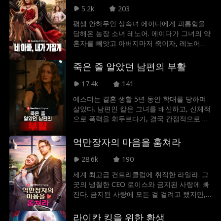
된 욕망과 사랑을 향해 스스로 몸을 던진다.
5.2k
203
모두가 괴물이라 경고하는 남자, 하지만 그를
평생 안하무인 상속녀 에이다에게 괴롭힘을
향한 대담한 키스로 그의 세계를 흔들기 시작
당해온 농장 소녀 레노어. 에이다가 그녀의 약
한 카리사. 과연 그녀는 이 위험한 탐닉 끝에
혼자를 빼앗고 아버지마저 죽이자, 레노어는
진정한 사랑을 찾을 수 있을까?
처절한 복수를 맹세한다. 타깃은 바로 에이다
의 매력적인 독신 아버지이자 미스터리한 거
죽은 줄 알았던 남편의 부활
물! 오직 복수를 위해 그를 유혹하지만... 왜 그
에게서 한 번도 겪지 못한 감정을 느끼게 되는
17.4k
141
걸까?
에스더는 결혼 생활 5년 동안 학대를 당하며
살았다. 남편인 칼은 그녀를 배신하고, 신체적
으로 폭력을 휘두르다가, 결국 간접적으로 딸
의 죽음까지 초래하게 됐다. 결혼 5주년 기념
일, 칼은 또다시 폭력을 행사하다 우발적으로
억만장자의 마음을 훔쳐라
사망하고 만다. 충격에 빠진 에스더는 칼의 시
신을 뒤뜰에 묻고 잠자리에 든다. 다음 날 아
28.6k
190
침, 칼이 에스더의 앞에 다시 나타난다. 부활
세계 최고급 컨트리클럽에 취직한 라일라. 그
한 칼은 그들이 처음 사랑에 빠졌을 때의 다정
곳의 냉철한 CEO 로이스와 금지된 사랑에 빠
하고 온화한 남자처럼 행동한다. 지금 칼의 모
진다. 금지된 사랑에 모든 걸 걸려고 했지만,
습은 더 이상 그녀가 뒤뜰에 묻었던 학대자가
죽어가는 아버지와의 약속에 묶인 그녀, 위태
아니다.
로운 로맨스가 시작된다.
라이칸 킹을 위한 환생