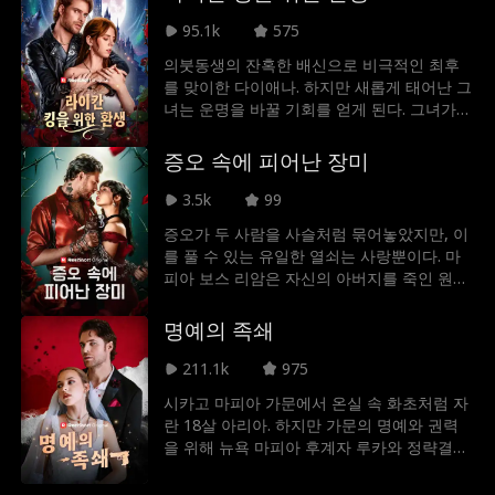
95.1k
575
의붓동생의 잔혹한 배신으로 비극적인 최후
를 맞이한 다이애나. 하지만 새롭게 태어난 그
녀는 운명을 바꿀 기회를 얻게 된다. 그녀가
쏜 운명의 화살은 숨겨진 라이칸 킹, 알렉산더
에게 꽂히고 만다. 끈질기게 음모를 꾸미는 아
증오 속에 피어난 장미
이비와 알렉산더와의 묘한 인연 속에서, 다이
애나는 자신의 운명을 지키기 위해 치열한 싸
3.5k
99
움을 시작한다.
증오가 두 사람을 사슬처럼 묶어놓았지만, 이
를 풀 수 있는 유일한 열쇠는 사랑뿐이다. 마
피아 보스 리암은 자신의 아버지를 죽인 원수
에게 복수하기 위해 원수의 딸인 로즈를 감금
한다. 하지만 리암은 복수심과 몰락한 상속녀
명예의 족쇄
를 향한 집착 사이에서 이성을 잃어가고, 자신
역시 로즈에게 완전히 사로잡혀 버린다. 두 사
211.1k
975
람의 과거에 얽힌 핏빛 진실이 수면 위로 드러
시카고 마피아 가문에서 온실 속 화초처럼 자
나는 순간, 그들은 애초에 파국으로 치달을 악
란 18살 아리아. 하지만 가문의 명예와 권력
연이 아니라, 서로를 사랑해야 할 운명이었음
을 위해 뉴욕 마피아 후계자 루카와 정략결혼
을 알게 된다.
을 하게 된다. 차갑고 위험한 매력을 지닌 루
카와의 결혼을 앞두고, 아리아는 깊은 갈등에