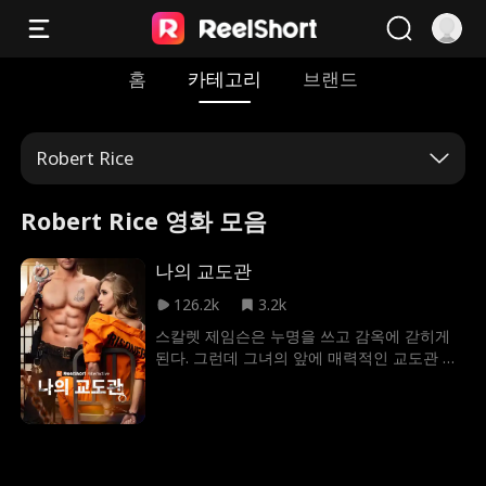
홈
카테고리
브랜드
Robert Rice
Robert Rice 영화 모음
나의 교도관
126.2k
3.2k
스칼렛 제임슨은 누명을 쓰고 감옥에 갇히게
된다. 그런데 그녀의 앞에 매력적인 교도관 잭
레인이 나타난다. 그는 그녀를 유혹하고, 감각
적인 쾌락으로 괴롭히지만 과연 그가 그녀에
게 집착하는 이유는 단순한 욕망일까, 아니면
더 어두운 비밀이 숨어 있을까?