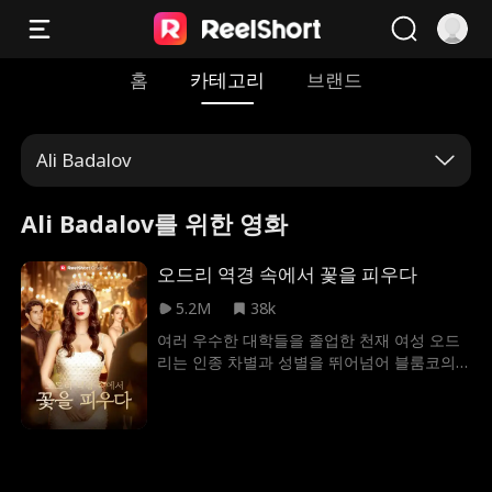
홈
카테고리
브랜드
Ali Badalov
Ali Badalov를 위한 영화
오드리 역경 속에서 꽃을 피우다
5.2M
38k
여러 우수한 대학들을 졸업한 천재 여성 오드
리는 인종 차별과 성별을 뛰어넘어 블룸코의
CEO가 되었다. 하지만 부모님의 뜻으로 신분
을 숨긴 채 살아가던 오드리는 남자 친구인 그
래디에게 배신을 당하게 되고, CEO의 자리마
저 빼앗길 위기에 처하는데. 어릴 적 경쟁 관계
였던 라이더 말로우의 도움을 받아 위기를 피