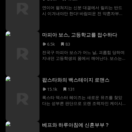
은 헤어지게 되고. 6년 후, 딸과 함께 감독으로
연이어 펼쳐지는 신분 대결에서 릴리는 반드
돌아온 모니카는 아도니스와 재회한다. 그는
시 이겨내야만 한다! 바람피운 전 약혼자부터
모니카의 영화에 투자를 결심하며 둘의 관계
그의 애인, 양가 어머니들의 대립, 새로운 왕족
는 다시 싹트기 시작하는데. 아도니스는 자신
구혼자, 그녀의 사랑을 노리는 여자들, 그리고
의 사랑을 되찾을 수 있을 것인가?
마지막 최강의 시어머니까지...누가 진정한 승
마피아 보스, 고등학교를 접수하다
자가 될 것인가?
6.5k
83
전국구 마피아 보스가 어느 날, 괴롭힘 당하며
지내던 고등학생의 몸에서 깨어난다. 보스는
이를 고등학교를 다시 졸업할 수 있는 절호의
두 번째 기회로 삼지만, 과연 밑바닥에서 다져
진 생존 기술이 그의 대학 진학이라는 꿈을 이
팝스타와의 백스테이지 로맨스
루게 해 줄 수 있을까? 아니면 또다시 일진들
때문에 포기를 하게 될까?
15.1k
131
록스타 덱스터 헤이즈는 새로운 뮤즈를 찾았
다는 섣부른 판단으로 오랜 조력자인 케이시
를 떠나 신예 스타 스칼렛 하트를 택한다. 하지
만 덱스터는 상상조차 하지 못했다. 케이시가
"에코"라는 이름의 수수께끼 히트메이커이자,
베프와 하루아침에 신혼부부？
자신의 커리어를 만들어 준 레이블의 실제 소