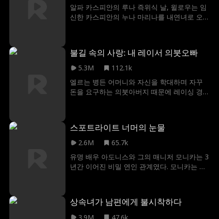
다. 그러나 두 사람 사이에 불꽃이 튀게 되고,
알파 카스피안의 루나 즉위식 날, 윌로우는 임
사랑의 불씨가 다시 타오른다. 과연 조슈아는
신한 카스피안의 누나 마리나를 내연녀로 오
레이라의 거짓말을 알아챌까? 잃어버린 시간
해하고 괴롭힌다. 결국 마리나는 유산하고, 분
을 넘어 다시 사랑할 수 있을까?
노한 카스피안은 윌로우와 그녀의 가족들에게
피의 복수를 시작한다. 과연 이 끔찍한 비극의
불길 속의 사랑: 내 레이서 의붓오빠
끝은 어디일까? 그리고 윌로우는 자신의 오해
로 시작된 파멸을 막을 수 있을까?
5.3M
112.1k
엘르는 병든 어머니와 자신을 학대하며 자꾸
돈을 요구하는 의붓아버지 때문에 레이싱 경
기장에서 댄서로 일한다. 어느 날, 엘르는 유명
한 레이싱 우승자인 크리스를 만나게 되고 운
명처럼 그에게 순결을 바치게 된다. 그런데 알
스포트라이트 너머의 눈물
고 보니 크리스는 엘르의 의붓오빠였고, 이에
엘르는 자신의 신분을 감추려고 하는데...
2.6M
65.7k
유명 배우 아도니스와 그의 매니저 모니카는 3
년간 이어진 비밀 연인 관계였다. 모니카는 그
를 사랑했지만, 아도니스는 한 번도 자신의 감
정을 표현한 적이 없었다. 어느 날 임신을 하게
된 모니카는 아도니스의 옛 연인 스텔라의 계
상속녀가 남편에게 불시착하다
략과 아도니스에 대한 실망에 이혼을 결심하
게 되는데. 아도니스에게 큰 후회를 남기며 둘
3.9M
47.6k