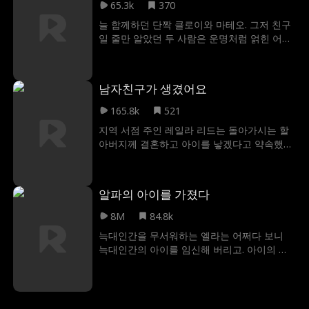
유주라는 사실을. 베일에 가려진 진실이 모습
65.3k
370
을 드러내면서, 덱스터와 케이시의 끊어진 멜
늘 함께하던 단짝 클로이와 마테오. 그저 친구
로디는 다시 이어질 수 있을까?
일 줄만 알았던 두 사람은 운명처럼 얽힌 어느
밤 이후 깜짝 결혼으로 이어지게 된다. 사실 마
테오는 오랫동안 클로이를 마음에 담아왔는데
그 마음을 고백해 친구라는 벽을 넘을 수 있을
남자친구가 생겼어요
까? 그리고 클로이가 알게 될 충격적인 비밀 ,
마테오가 숨겨온 정체가 재벌 CEO라는 사실.
165.8k
521
그 순간, 두 사람의 관계는 어떻게 달라질까?
지역 서점 주인 레일라 리드는 돌아가시는 할
아버지께 결혼하고 아이를 낳겠다고 약속했어
요. 하지만 결혼식 날 남편 에릭이 바람을 피우
면서 모든 것이 무너졌죠. 약속을 지키기 위해
절박해진 레일라는 콜보이 마크와 하룻밤을
알파의 아이를 가졌다
보내게 되는데, 그가 사실 에릭의 오랜 친구이
자 그녀의 사업 라이벌인 억만장자 호텔 재벌
8M
84.8k
매튜 캘러웨이인 줄은 몰랐어요. 낮에는 적으
늑대인간을 무서워하는 엘라는 어쩌다 보니
로 부딪치지만 밤에는 서로의 품에서 위로를
늑대인간의 아이를 임신해 버리고. 아이의 아
찾게 됩니다. 레일라는 인생의 상실과 어려움
버지인 억만장자 알파 도미닉 문과 결혼 계약
을 겪으며 마크와 매튜에 대한 감정이 복잡해
까지 하게 되는데. 인간임을 들켜버리면 위험
져요. 그의 이중 정체가 드러났을 때, 마크/매
해지는 상황 속에서 그녀는 살아남기 위해 자
튜는 인생 최대의 도전에 직면합니다: 레일라
신의 정체를 숨겨야 한다.