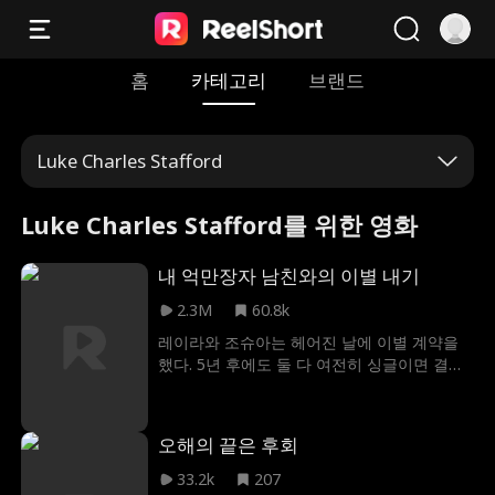
홈
카테고리
브랜드
Luke Charles Stafford
Luke Charles Stafford를 위한 영화
내 억만장자 남친와의 이별 내기
2.3M
60.8k
레이라와 조슈아는 헤어진 날에 이별 계약을
했다. 5년 후에도 둘 다 여전히 싱글이면 결혼
한다는 조건으로. 5년 후, 세계에서 가장 핫하
고 부유한 셰프로 거듭난 조슈아는 레이라가
일하는 레스토랑의 총괄 셰프로 부임한다. 조
오해의 끝은 후회
슈아는 계약을 지키자고 하지만, 건강이 좋지
않은 레이라는 이미 약혼했다는 거짓말을 한
33.2k
207