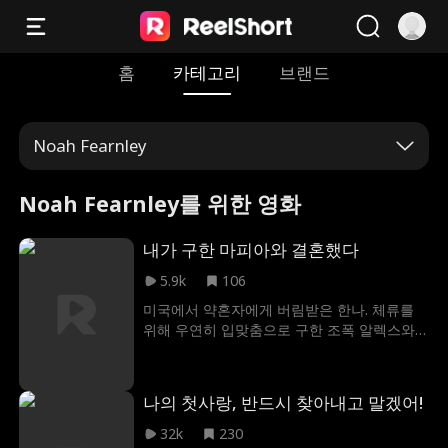
홈
카테고리
브랜드
Noah Fearnley
Noah Fearnley를 위한 영화
내가 구한 마피아와 결혼했다
5.9k
106
미국에서 약혼자에게 버림받은 한나. 체류를
위해 우연히 입맞춤으로 구한 조폭 알렉스와
위장 결혼한다. 복수심에 불타는 전 약혼자에
게서 자신을 지켜주는 알렉스. 하지만 그가 단
순한 거리의 깡패가 아니란 걸 점점 깨닫게 되
나의 첫사랑, 반드시 찾아내고 말겠어!
는데... 운명을 건 위험한 로맨스가 시작된다.
32k
230