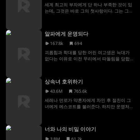
세계 최고의 부자에게 단 하나 부족한 것이 있
는데, 그것은 바로 그의 첫사랑이다. 그는 그녀
와 결혼하기로 결심했지만, 그녀가 바로 자신
의 곁에 있다는 사실은 전혀 깨닫지 못한다! 그
러고선 자신의 마음을 사로잡았던 소녀를 찾
알파에게 운명되다
기 위해 온 세상을 헤매고 다닌다. 그는 언제쯤
자신이 운명의 여인과 이미 결혼했다는 사실
167.8k
694
을 알아차릴까?
괴롭힘과 학대를 당한 어린 여고생은 늑대가
없다는 이유로 이전 무리에서 따돌림을 당합
니다. 새 무리에 들어가자마자 그녀는 그녀와
사랑에 빠진 멋진 남자를 만납니다. 단, 이 남
자는 그녀의 우월한 알파이자 그녀를 죽기를
상속녀 호위하기
원하는 한 남자의 조카입니다.
43.6M
765.6k
세레나 먼로가 약혼자에게 차인 후 절친이 그
녀에게 에스코트를 불러준다. 하지만 운명처럼
엉뚱한 방으로 들어간 세레나는 그녀를 몰래
사랑하고 있는 매력적인 억만장자 CEO인 제
시 로즈와 하룻밤을 보내게 된다.
너와 나의 비밀 이야기
3.8M
61.2k