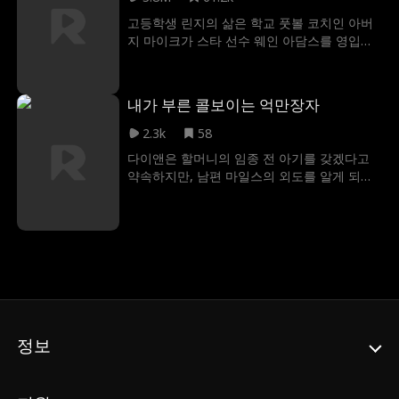
고등학생 린지의 삶은 학교 풋볼 코치인 아버
지 마이크가 스타 선수 웨인 아담스를 영입하
고, 그가 그녀의 집에 함께 살게 되면서 극적으
로 변하게 된다. 첫 만남만 해도 긴장이 가득했
지만, 린지는 마이크의 경고 때문에 자신의 감
내가 부른 콜보이는 억만장자
정을 억눌러야 했다. 졸업 전에 남자친구를 사
귀겠다는 결심을 한 린지는 여러 시도를 하지
2.3k
58
만, 믿을 수 없는 남자들과 어색한 상황만 반복
다이앤은 할머니의 임종 전 아기를 갖겠다고
되게 된다. 그런데, 린지가 곤란에 처할 때마다
약속하지만, 남편 마일스의 외도를 알게 되어
웨인이 항상 그녀를 도와주었고, 두 사람의 관
7년간의 결혼 생활을 끝냅니다. 절망한 그녀는
계는 점점 깊어지며, 결국 비밀 연애를 시작하
단짝 매기의 권유로 술에 취해 매력적인 콜보
게 된다. 한편, 학교에서는 괴롭힘 문제가 심각
이 에디와 하룻밤을 보냅니다. 하지만 야맹증
해지고, 린지는 동급생들을 위해 용감히 맞서
탓에 에디가 사실 그녀를 짝사랑해 온 대학 동
기로 결심한다. 그녀의 노력은 학교 구성원의
창 도미닉이라는 놀라운 진실을 알아채지 못
지지와 존경을 얻게 된다. 결국 린지와 웨인은
합니다. 억만장자가 되어 돌아온 도미닉은 다
졸업 무도회에서 왕과 여왕으로 선정되고, 마
이앤을 되찾기 위해 낮에는 냉혹한 재벌로, 밤
이크도 두 사람의 관계를 인정하게 된다.
에는 그녀의 마음을 얻기 위한 헌신적인 콜보
이를 자처합니다.
정보