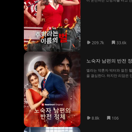
이 운전하는 소방차를 타고 안
오던 카렌의 차와 충돌하고 만
리고 지나가던 친절한 시민들
려 하고 있다는 사실을 전혀 모
209.7k
33.6k
노숙자 남편의 반전 
엘라는 약혼자 빅터와 절친 헬
을 결심한다. 하지만 리암은 
상처를 치유하고 자신도 몰랐던
8.8k
106