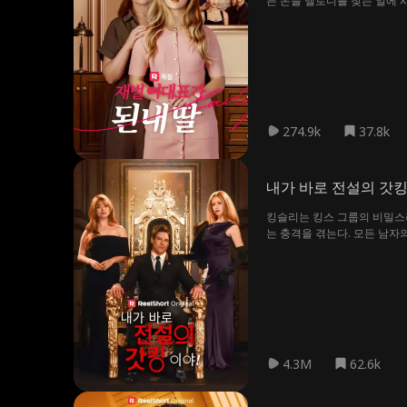
든 돈을 엘로디를 찾는 일에 
디의 회사는 그녀가 자란 동네
274.9k
37.8k
내가 바로 전설의 갓킹
킹슬리는 킹스 그룹의 비밀스
는 충격을 겪는다. 모든 남자
4.3M
62.6k