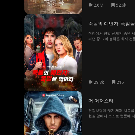
2.6M
52.6k
죽음의 예언자: 폭발을
직장에서 찬밥 신세인 중년 세
러던 중 그의 능력은 회사 건
29.8k
216
더 어저스터
건강보험이 끊겨 제때 치료를 
현실 앞에서 스스로 행동에 나
을 외면하고 이익만 좇아온 부
작한다. 침묵을 강요당했던 이