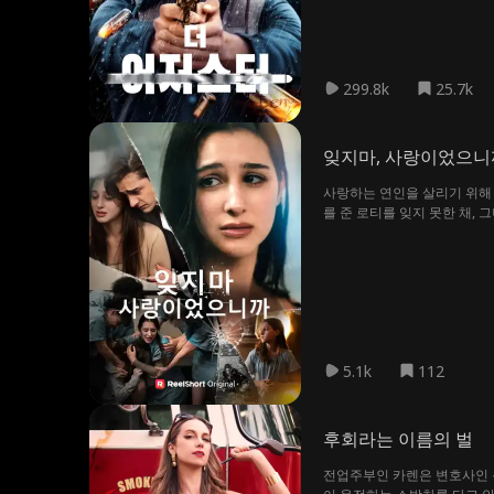
299.8k
25.7k
잊지마, 사랑이었으니
사랑하는 연인을 살리기 위해 
를 준 로티를 잊지 못한 채, 
5.1k
112
후회라는 이름의 벌
전업주부인 카렌은 변호사인 톰