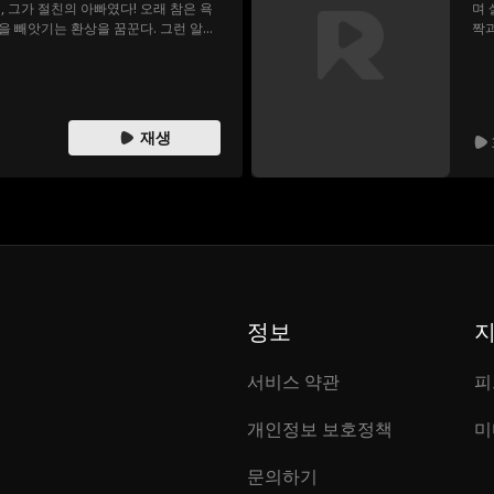
 그가 절친의 아빠였다! 오래 참은 욕
며 
을 빼앗기는 환상을 꿈꾼다. 그런 알파
짝과
, 게다가 아빠 절친이기도 하다. 마침
문스
. 혹시 둘이 운명인가?
아오
이라
게 
재생
정보
서비스 약관
피
개인정보 보호정책
미
문의하기