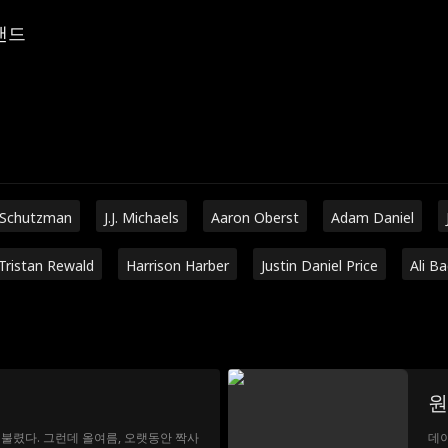
랜드
 Schutzman
J.J. Michaels
Aaron Oberst
Adam Daniel
Tristan Rewald
Harrison Harber
Justin Daniel Price
Ali B
원
불렸다. 그런데 올여름, 오랫동안 짝사
데이