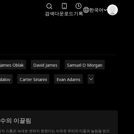
한국어
검색
다운로드
기록
James Oblak
David James
Samuel O Morgan
adalov
Carter Sirianni
Evan Adams
수의 이끌림
지 스톰은 늑대로 변하지 못한다는 이유로 무리의 미움과 놀림을 받으