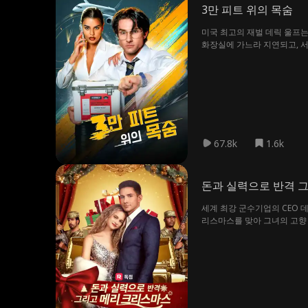
3만 피트 위의 목숨
미국 최고의 재벌 데릭 울프는
화장실에 가느라 지연되고, 서
제시카는 감사는커녕, 숀에게
원한다. 하지만 제시카는 그의
할아버지, 데릭 울프였던 것이
67.8k
1.6k
돈과 실력으로 반격 
세계 최강 군수기업의 CEO 
리스마스를 맞아 그녀의 고향
을 뒤집으며, 마침내 아이리스