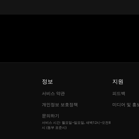
정보
지원
서비스 약관
피드백
개인정보 보호정책
미디어 및 홍
문의하기
서비스 시간: 월요일~일요일, 새벽12시~오전8
시 (동부 표준시)