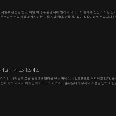
 시한부 판정을 받고, 비밀 이식 수술을 위해 엘리트 외과의사 숀에게 신장 이식용 장
두르라는 숀의 재촉에 제시카는 그를 모욕한다. 이륙 후, 킴이 심장마비로 쓰러지자 숀
 굴욕적인 방식으로 사과하라고 요구한다. 숀이 이를 거부하자, 제시카는 이식용 신장
 말을 믿지 않고 결국 보관 케이스를 내던진다. 그러나 케이스에 적힌 이름을 본 제시카
다.
그리고 메리 크리스마스
데이미언. 사람들은 그를 월급 3천 달러를 받는 평범한 세일즈맨으로 착각하고 있다. 뜻
 집에 가게 되었다. 하지만 아이리스의 가족과 구혼자들에게 무시와 조롱을 당하며 힘
와 진정한 사랑을 이루게 되었다.