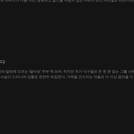
의 아버지가 다름 아닌, 냉혹하고 살인을 서슴지 않는 마피아 보스 마르셀로 라빈이라
 양아치들로부터 그녀를 구한 마르셀로는 그녀의 의사와 상관없이 자신의 저택으로 데
 위해 끊임없이 헌신할수록, 바네사는 그의 끼리끼리함과 위험한 본성에도 불구하고 
안대로 마피아 제국의 여왕이 될 수 있을까요?
하다
와 딸밖에 모르는 ‘딸바보’ 주부 잭 파커. 하지만 처가 식구들은 돈 한 푼 없는 그를 사
사실이 드러나며 상황은 완전히 뒤집힌다. 가족을 건드리는 자들은 더 이상 참아줄 수