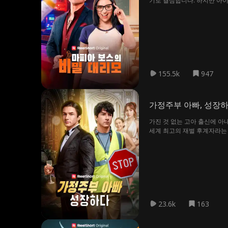
기로 결심합니다. 하지만 아이
돈을 노리고 바네사를 습격한
조직에서부터 바네사를 지키기
아버지로 받아들이고, 그의 제
155.5k
947
가정주부 아빠, 성장
가진 것 없는 고아 출신에 아내
세계 최고의 재벌 후계자라는 
차례다.
23.6k
163