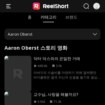
홈
카테고리
브랜드
Aaron Oberst
Aaron Oberst 스토리 영화
닥터 닥스와의 은밀한 거래
449.6k
3.5k
아버지의 수술비를 마련하기 위해 절박했던
바이올렛은 결국 자신의 순결을 팔기로 결심
한다. 그러나 그녀가 부른 '좋은 의사' 닥스는
그녀를 벼랑 끝에서 구해주려 한다. 하지만 두
사람이 뜨겁고 잊을 수 없는 밤을 보내면서, 닥
교수님, 사랑을 해볼까요?
스는 바이올렛이 그저 돈을 여자라고 생각하
면서도 그녀에게 강하게 끌리게 된다. 서로의
5.9M
71.3k