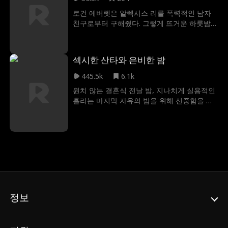
면 그녀 자신도 몰랐던 욕망을 깨워 줄 것이다.
로건 에버렛은 알렉시스 리를 폭력적인 남자
친구로부터 구해줬다. 그렇게 뜨거운 하룻밤을
보낸 두 사람은 예기치 못한 임신이라는 현실
과 마주하게 되었다. 하지만 감정이 깊어질수
록 충격적인 진실이 드러난다. 바로 로건이 작
섹시한 산타와 은비한 밤
년 하키 경기에서 실수로 알렉시스의 오빠를
죽게 했다는 사실이다. 두 사람은 과거의 상처
445.5k
6.1k
를 극복하고, 간절히 꿈꿔온 가족을 이룰 수 있
원치 않는 결혼식 전날 밤, 지나치게 실용적인
을까?
홀리는 마지막 자유의 밤을 위해 신중함을 버
리고 섹시하고 노련한 산타 스트리퍼이자 (전)
신랑의 드럴리인 닉 그레이슨과 마주친다. 닉
과 홀리는 크리스마스 마법을 지속시킬 수 있
을까요, 아니면 겨우살이 아래 홀로 서게 될까
요?
정보