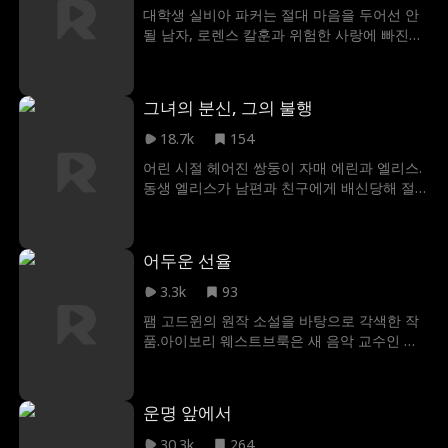
가장 어두운 비밀이 드러났을 때, 과연 그들의
대학생 실비아 파커는 절대 마음을 두어선 안
위태로운 관계는 살아남을 수 있을까?
될 남자, 로렌스 칼훈과 위험한 사랑에 빠진다.
그는 냉혹하며 매력적인 사람이다. 하지만 문
제는 그가 실비아의 교수라는 사실이다. 치열
한 캠퍼스 생활과 갈등이 끊이지 않는 가정 속
그녀의 분신, 그의 불행
에서 버티던 실비아는 자신을 구원해줄 사람
이 차갑고 엄격하면서도 치명적인 매력을 지
18.7k
154
닌 칼훈 교수일 거라고는 상상도 하지 못했다.
어린 시절 헤어진 쌍둥이 자매 에린과 엘리스.
두 사람의 관계가 깊어질수록 금기된 로맨스
동생 엘리스가 남편과 친구에게 배신당해 절
가 피어나지만 이 비밀이 드러날 경우 모든 것
벽에서 추락하자, 언니 에린은 복수를 위해 동
이 무너질 위험에 처하고 만다.
생의 삶을 대신 살기로 결심한다. 하지만 기억
을 잃고 성형수술로 얼굴이 바뀐 엘리스가 살
어두운 선율
아 돌아오며 계획은 뒤틀린다. 자신의 자리를
차지한 언니를 가짜라 믿는 동생과, 동생을 지
3.3k
93
키려다 역으로 타겟이 된 언니. 두 자매를 이간
팸 고드윈의 원작 소설을 바탕으로 각색한 작
질하는 악인들의 섬뜩한 계략 속에서, 자매는
품.아이보리 웨스트브룩은 새 음악 교수인 에
서로를 알아보고 무너진 연대를 되찾을 수 있
머릭 마르소의 관심을 받게 되면서, 그의 지배
을까.
적인 통제가 교실 안에만 머무르지 않는다는
사실을 깨닫는다. 두 사람 사이에는 뜨겁고 금
운명 앞에서
기된 관계가 펼쳐지고, 그것은 아이보리가 지
금까지 쌓아온 모든 것을 파멸시키거나, 아니
30.3k
264