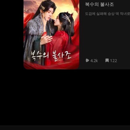
복수의 불사조
도겁에 실패해 승상 댁 적녀로
4.2k
122