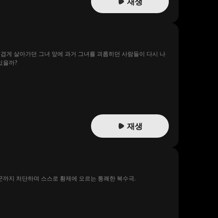
재생
 힘겹게 살아가던 그녀 앞에 과거 그녀를 괴롭히던 사람들이 다시 나
있을까?
재생
폭군까지 처단하며 스스로 황제에 오르는 통쾌한 복수극.