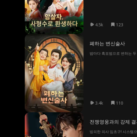
4.5k
123
폐하는 변신술사
밤마다 흑표범으로 변하는 두 
3.4k
110
전쟁영웅과의 강제 결
빙의한 의사 임초구! 시스템으