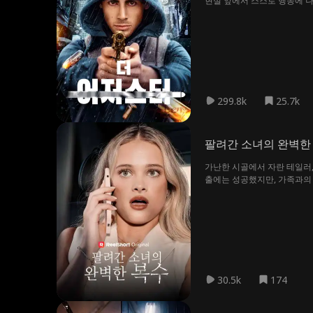
현실 앞에서 스스로 행동에 나
을 외면하고 이익만 좇아온 부
작한다. 침묵을 강요당했던 이
299.8k
25.7k
팔려간 소녀의 완벽한
가난한 시골에서 자란 테일러,
출에는 성공했지만, 가족과의 
마주하게 된다. 과연 테일러는
기다리고 있을까?
30.5k
174