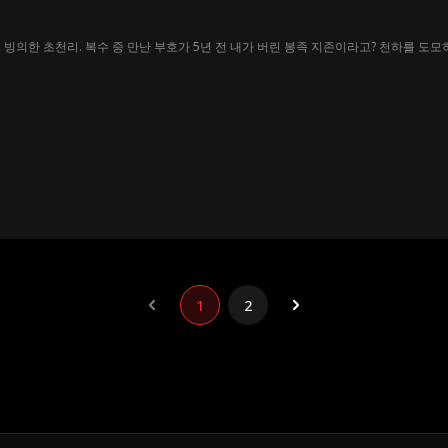
 빙의한 초천리. 복수 중 만난 부호가 5년 전 내가 버린 봉족 지존이라고? 천하를 도모
1
2