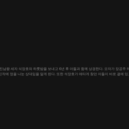
남왕 세자 석장호와 하룻밤을 보내고 6년 후 아들과 함께 상경한다. 모자가 장공주 
 진작에 정을 나눈 상대임을 알게 된다. 또한 석장호가 애타게 찾던 아들이 바로 곁에 있