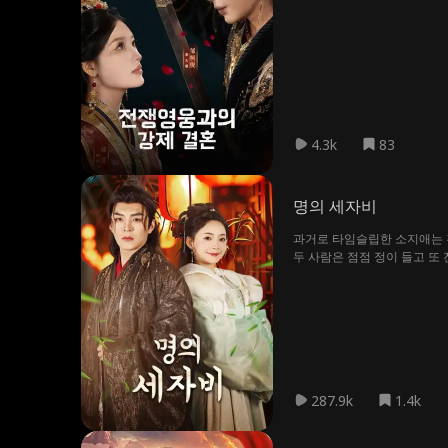
4.3k
83
명의 세자비
과거로 타임슬립한 소지애는 진
두 사람은 점점 정이 들고 또
287.9k
1.4k