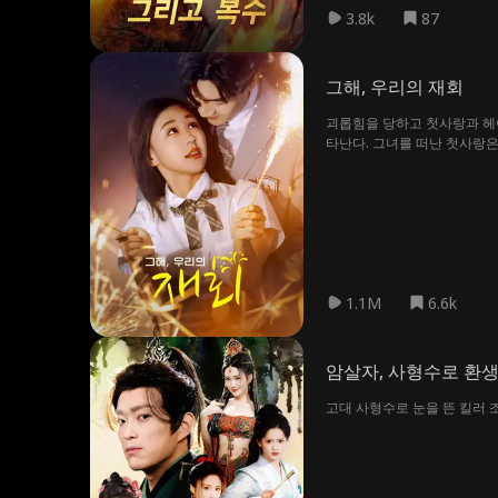
3.8k
87
그해, 우리의 재회
괴롭힘을 당하고 첫사랑과 헤어
타난다. 그녀를 떠난 첫사랑은
1.1M
6.6k
암살자, 사형수로 환
고대 사형수로 눈을 뜬 킬러 