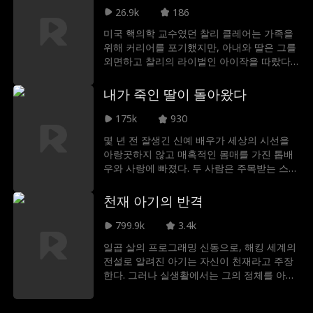
에서 몰래 코린을 위해 새로운 프로젝트를 소
를 해야 하는 처지가 된다. 그는 무너진 이미
26.9k
186
개해 준다. 둘은 점점 가까워 지지만 앤디가
지를 지켜야 하고 그녀는 아픈 동생을 위해 돈
무언가를 숨기고 있다는 게 드러나며 둘의 갈
미국 핵의학 교수였던 찰리 클레어는 가족을
이 필요하다. 거짓으로 시작된 사랑은 점점 진
등은 깊어지게 되고, 결국 코린은 회사를 떠난
위해 커리어를 포기했지만, 아내와 딸은 그를
심을 담기 시작하고 감춰둔 비밀과 밤마다 쌓
다. 한편 앤디의 어머니는 아들을 위해 다른
외면하고 찰리의 라이벌인 아이작을 따랐다.
여가는 설렘 속에서 두 사람은 결국 진짜 사랑
약혼자를 준비하며 둘의 사랑은 수많은 시련
가족의 냉대에 지친 찰리는 딸의 희귀병 치료
을 찾을 수 있을까?
을 맞게 되는데"
를 위한 '유니콘 프로젝트'를 남기고 떠났다.
내가 죽인 딸이 돌아왔다
이는 찰리가 자신의 인생을 바친 마지막 헌신
이었다. 찰리의 희생을 몰랐던 아내와 딸은 재
175k
930
회 후에도 갈등을 키웠고, 결국 자신들의 손으
몇 년 전 잘생긴 신예 배우가 세상의 시선을
로 찰리의 모든 것을 파괴했다.뒤늦게 모든 진
아랑곳하지 않고 매혹적인 몸매를 가진 톱배
실을 깨달았을 때, 그들에게 남은 것은 되돌릴
우와 사랑에 빠졌다. 두 사람은 주목받는 스타
수 없는 후회뿐이었다.
커플이 되었으나 그가 유명해진 후 아내와 딸
을 잔인하게 살해하고 침입 강도 사건으로 거
천재 아기의 반격
짓 진술을 했다. 그러나 그가 상상도 못 한 것
은 딸이 신분을 숨긴 채 돌아와 어머니의 복수
799.9k
3.4k
를 결심하고 그를 법의 심판대에 세우려 한다.
일곱 살의 프로그래밍 신동으로, 해킹 세계의
전설로 알려진 아기는 자신이 천재라고 주장
한다. 그러나 실생활에서는 그의 정체를 아는
사람이 없다. 그는 엄마에게 자신이 그 전설적
인 인물이라고 했지만, 엄마는 그의 말을 농담