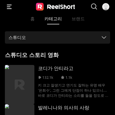
홈
카테고리
브랜드
스튜디오
스튜디오 스토리 영화
코디가 안티라고
132.1k
1.1k
키 크고 잘생기고 연기도 잘하는 유명 배우
'은희수', 그런 그에게 단점이 하나 있으니….
바로 코디가 안티라는 소리를 들을 정도로 옷
을 못 입는다는 것. 이를 해결하기 위해 프로
스타일리스트 '김효진'이 나선다!
발레니나와 의사의 사랑