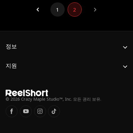
으로 여기고 믿지 않았다. 결국 엄마는 그를
연구소에 데려가 입사시키려고 했다. 하지만
1
2
그곳에서 아기의 친아빠이자 이제는 거만한
사람이 되어버린 엄마의 첫사랑과 만났다.
정보
지원
© 2026 Crazy Maple Studio™, Inc. 모든 권리 보유.