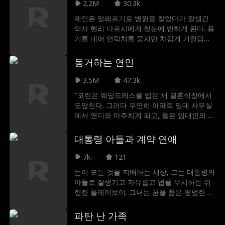
2.2M
30.3k
제인은 알레르기로 병원을 찾았다가 잘생긴
의사 헨리 다르시에게 첫눈에 반하게 된다. 용
기를 내어 연락처를 묻지만 차갑게 거절당하
고, 그럼에도 포기하지 않는 제인은 그의 마음
을 얻기 위해 몇 번이고 그를 찾아간다. 사실
동거하는 연인
제인은 근거 없는 소문에 큰 상처를 가진 사람
이었는데, 제인에 대해 알아가며 헨리는 점점
3.5M
47.3k
마음을 열게 되고, 둘의 달콤한 로맨스가 시작
"코린은 웨딩드레스를 입은 채 결혼식장에서
된다.
도망친다. 그러다 우연히 아파트 임대 사무실
에서 앤디와 마주치게 되고, 둘은 임대인의 실
수로 한 집을 두고 다투다 결국 같이 살게 되
는데. 그 후 코린은 떠오르는 광고 회사에 취
대통령 아들과 계약 연애
직하게 되고, 자신의 상사로 앤디를 만나게 된
다. 직장 동료가 둘의 사이를 의심하고 소문을
7k
121
내지만 앤디는 코린을 감싸면서 동시에 비밀
돈이 모든 것을 지배하는 세상, 그는 대통령의
로 하자는 제안을 하며 둘은 서서히 사랑에 빠
아들로 잘생기고 자유롭고 법을 무시하는 위
지게 된다. 그러던 중 코린의 약혼자가 그녀를
험한 플레이보이. 그녀는 꿈을 품은 평범한 청
되찾기 위해 나타난다, 코린은 이를 거절하고
소부, 대걸레 하나 들고 살아가는 소박한 여
그 후에 회사에서 모함을 받게 되는데. 코린은
자. 우연히 나눈 한순간의 키스가 미디어를 떠
파탄 난 가족
앤디가 도와주지 않아 실망하지만, 앤디는 뒤
들썩하게 만들고 두 사람은 갑자기 가짜 연애