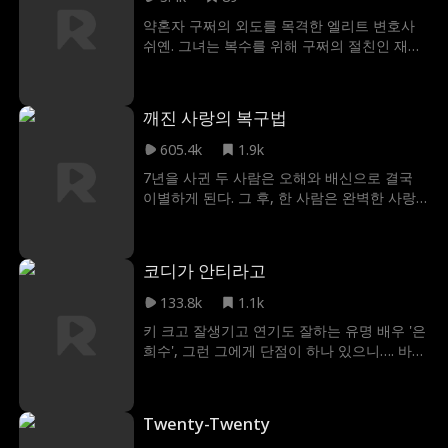
전에 나는 뜻밖의 공격으로 기억을 잃고 만
약혼자 구쩌의 외도를 목격한 엘리트 변호사
다… 이제 나는 어떡해야 할까?
쉬옌. 그녀는 복수를 위해 구쩌의 절친인 재벌
훠왕에게 다가간다. '호텔 갈래요? 내가 살게
요.' 계산으로 시작된 아찔한 일탈. 하지만 훠왕
이 모든 걸 걸고 진심으로 다가오자, 쉬옌은 이
깨진 사랑의 복구법
만남이 10년 전부터 짜인 판이었음을 깨닫는
다. 냉철한 변호사와 다정한 재벌의 어른스러
605.4k
1.9k
운 로맨스.
7년을 사귄 두 사람은 오해와 배신으로 결국
이별하게 된다. 그 후, 한 사람은 완벽한 사랑
을 원하다가 상대방을 완전히 잃은 후에야 깊
이 뉘우친다. 다시 시작하려는 결심을 다지며
사랑을 되찾기 위해 여러 방법을 시도하는데...
코디가 안티라고
133.8k
1.1k
키 크고 잘생기고 연기도 잘하는 유명 배우 '은
희수', 그런 그에게 단점이 하나 있으니…. 바로
코디가 안티라는 소리를 들을 정도로 옷을 못
입는다는 것. 이를 해결하기 위해 프로 스타일
리스트 '김효진'이 나선다!
Twenty-Twenty