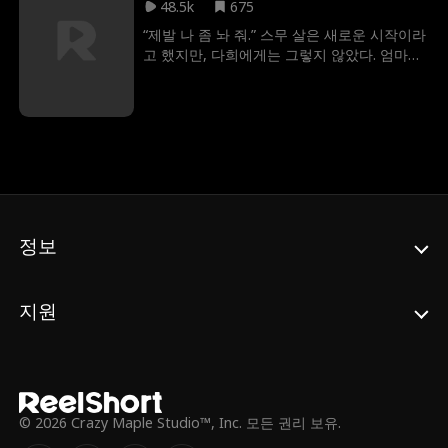
48.5k
675
“제발 나 좀 놔 줘.” 스무 살은 새로운 시작이라
고 했지만, 다희에게는 그렇지 않았다. 엄마의
그늘 아래에서 그대로였다. 스무 살의 다희는
마음 깊은 곳에서 자꾸만 반항적인 생각이 튀
어 오른다. 엄마의 딸이 아닌, 나로 살고 싶다
는 생각이다. 울타리 밖으로 나가기까지 딱 한
걸음. 이제 막 성인이 된 다희가 용기를 내어
발을 내딛기 시작한다.
정보
지원
© 2026 Crazy Maple Studio™, Inc. 모든 권리 보유.