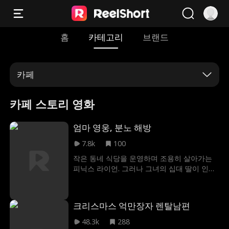
홈
카테고리
브랜드
카페
카페 스토리 영화
엄마 영웅, 분노 해방
7.8k
100
작은 동네 식당을 운영하며 조용히 살아가는
피닉스 라이언. 그러나 그녀의 십대 딸이 인신
매매범들에게 납치와 성폭행을 당하자, 피닉
스는 평범한 동네 사람의 가면을 벗어던지고
전직 네이비 씨얼 출신 대위이자 전설의 영웅
크리스마스 억만장자 렌탈남편
이었던 본래 모습으로 되돌아이어 딸을 구하
고 납치범 조직인 나바로 카르텔을 일망타진
48.3k
288