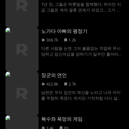
했다.
7년 전, 그들은 하룻밤을 함께했다. 하지만 지
금 그들은 계약 결혼 관계가 되었고... 그가 알
지도 못하는 자신의 아이와 함께 있다.
노가다 아빠의 평정기
368.7k
1.2k
다른 사람들 눈엔 그저 볼품없는 직업에 무시
당하고 업신여김을 당하기가 일쑤인 홀아비
중년남자였다. 그러던 와중에 뜻밖에도 잘 나
가는 사업가가 나서서 선뜻 그를 도와줬고 아
름다운 외모의 한 CEO와의 우연한 만남에서
장군의 연인
그녀가 홀딱 반해버리고 만다. 그 뒤로 그녀의
아낌없는 지원이 쏟아지는데... 그럼에도 불구
422.8k
2.7k
하고 이 남자는 아직 밝히지 않은 더 놀라운 정
남편은 우리 집안의 재산을 노리고 나와 아이
체가 있기 때문에 그녀에 대해 여전히 무관심
를 무참히 죽였다. 하지만 기적처럼 다시 살아
한 모습을 보이다가, 가족의 강요에 못 이겨 원
날 기회가 주어졌다! 전생엔 은혜를 갚기 위해
치 않은 결혼을 해야만 하는 그녀를 위해, 그는
그에게 시집갔지만, 그는 진짜 은인이 아닌 사
마침내 자신의 정체를 드러내고 엄청난 자산
기꾼이었다! 이번 생에서 진짜 은인은 나를 다
과 인맥, 권력, 영향력으로 그녀의 파혼을 도와
복수와 욕망의 게임
시 도와주었고, 나는 다른 신분으로 복수를 계
주게 된다.
획하게 된다. 하지만 복수의 서막이 오르기도
3.4k
89