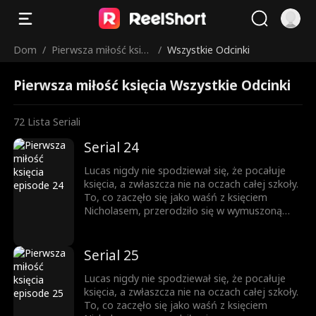
Dom
/
Pierwsza miłość księc
/
Wszystkie Odcinki
ia
Pierwsza miłość księcia Wszystkie Odcinki
72
Lista Seriali
Serial 24
Lucas nigdy nie spodziewał się, że pocałuje
księcia, a zwłaszcza nie na oczach całej szkoły.
To, co zaczęło się jako waśń z księciem
Nicholasem, przerodziło się w wymuszoną
przyjaźń, a z czasem wszystko stało się
jeszcze bardziej skomplikowane. Każde
spojrzenie, każde dotknięcie dłoni zbliża ich
Serial 25
do siebie. Ale Nicholas jest rozdarty między
królewskim obowiązkiem a rosnącym
Lucas nigdy nie spodziewał się, że pocałuje
uczuciem do chłopca, którego kiedyś nazywał
księcia, a zwłaszcza nie na oczach całej szkoły.
wrogiem. Obaj boją się wyznać prawdę... Aż
To, co zaczęło się jako waśń z księciem