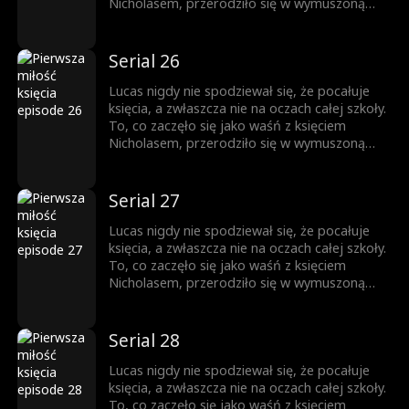
do momentu, gdy nie da się jej już dłużej
Nicholasem, przerodziło się w wymuszoną
ukrywać.
przyjaźń, a z czasem wszystko stało się
jeszcze bardziej skomplikowane. Każde
spojrzenie, każde dotknięcie dłoni zbliża ich
Serial 26
do siebie. Ale Nicholas jest rozdarty między
królewskim obowiązkiem a rosnącym
Lucas nigdy nie spodziewał się, że pocałuje
uczuciem do chłopca, którego kiedyś nazywał
księcia, a zwłaszcza nie na oczach całej szkoły.
wrogiem. Obaj boją się wyznać prawdę... Aż
To, co zaczęło się jako waśń z księciem
do momentu, gdy nie da się jej już dłużej
Nicholasem, przerodziło się w wymuszoną
ukrywać.
przyjaźń, a z czasem wszystko stało się
jeszcze bardziej skomplikowane. Każde
spojrzenie, każde dotknięcie dłoni zbliża ich
Serial 27
do siebie. Ale Nicholas jest rozdarty między
królewskim obowiązkiem a rosnącym
Lucas nigdy nie spodziewał się, że pocałuje
uczuciem do chłopca, którego kiedyś nazywał
księcia, a zwłaszcza nie na oczach całej szkoły.
wrogiem. Obaj boją się wyznać prawdę... Aż
To, co zaczęło się jako waśń z księciem
do momentu, gdy nie da się jej już dłużej
Nicholasem, przerodziło się w wymuszoną
ukrywać.
przyjaźń, a z czasem wszystko stało się
jeszcze bardziej skomplikowane. Każde
spojrzenie, każde dotknięcie dłoni zbliża ich
Serial 28
do siebie. Ale Nicholas jest rozdarty między
królewskim obowiązkiem a rosnącym
Lucas nigdy nie spodziewał się, że pocałuje
uczuciem do chłopca, którego kiedyś nazywał
księcia, a zwłaszcza nie na oczach całej szkoły.
wrogiem. Obaj boją się wyznać prawdę... Aż
To, co zaczęło się jako waśń z księciem