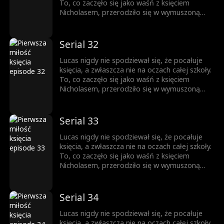
wrogiem. Obaj boją się wyznać prawdę... Aż
To, co zaczęło się jako waśń z księciem
do momentu, gdy nie da się jej już dłużej
Nicholasem, przerodziło się w wymuszoną
ukrywać.
przyjaźń, a z czasem wszystko stało się
jeszcze bardziej skomplikowane. Każde
spojrzenie, każde dotknięcie dłoni zbliża ich
Serial 32
do siebie. Ale Nicholas jest rozdarty między
królewskim obowiązkiem a rosnącym
Lucas nigdy nie spodziewał się, że pocałuje
uczuciem do chłopca, którego kiedyś nazywał
księcia, a zwłaszcza nie na oczach całej szkoły.
wrogiem. Obaj boją się wyznać prawdę... Aż
To, co zaczęło się jako waśń z księciem
do momentu, gdy nie da się jej już dłużej
Nicholasem, przerodziło się w wymuszoną
ukrywać.
przyjaźń, a z czasem wszystko stało się
jeszcze bardziej skomplikowane. Każde
spojrzenie, każde dotknięcie dłoni zbliża ich
Serial 33
do siebie. Ale Nicholas jest rozdarty między
królewskim obowiązkiem a rosnącym
Lucas nigdy nie spodziewał się, że pocałuje
uczuciem do chłopca, którego kiedyś nazywał
księcia, a zwłaszcza nie na oczach całej szkoły.
wrogiem. Obaj boją się wyznać prawdę... Aż
To, co zaczęło się jako waśń z księciem
do momentu, gdy nie da się jej już dłużej
Nicholasem, przerodziło się w wymuszoną
ukrywać.
przyjaźń, a z czasem wszystko stało się
jeszcze bardziej skomplikowane. Każde
spojrzenie, każde dotknięcie dłoni zbliża ich
Serial 34
do siebie. Ale Nicholas jest rozdarty między
królewskim obowiązkiem a rosnącym
Lucas nigdy nie spodziewał się, że pocałuje
uczuciem do chłopca, którego kiedyś nazywał
księcia, a zwłaszcza nie na oczach całej szkoły.