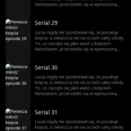
do momentu, gdy nie da się jej już dłużej
Nicholasem, przerodziło się w wymuszoną
ukrywać.
przyjaźń, a z czasem wszystko stało się
jeszcze bardziej skomplikowane. Każde
spojrzenie, każde dotknięcie dłoni zbliża ich
Serial 29
do siebie. Ale Nicholas jest rozdarty między
królewskim obowiązkiem a rosnącym
Lucas nigdy nie spodziewał się, że pocałuje
uczuciem do chłopca, którego kiedyś nazywał
księcia, a zwłaszcza nie na oczach całej szkoły.
wrogiem. Obaj boją się wyznać prawdę... Aż
To, co zaczęło się jako waśń z księciem
do momentu, gdy nie da się jej już dłużej
Nicholasem, przerodziło się w wymuszoną
ukrywać.
przyjaźń, a z czasem wszystko stało się
jeszcze bardziej skomplikowane. Każde
spojrzenie, każde dotknięcie dłoni zbliża ich
Serial 30
do siebie. Ale Nicholas jest rozdarty między
królewskim obowiązkiem a rosnącym
Lucas nigdy nie spodziewał się, że pocałuje
uczuciem do chłopca, którego kiedyś nazywał
księcia, a zwłaszcza nie na oczach całej szkoły.
wrogiem. Obaj boją się wyznać prawdę... Aż
To, co zaczęło się jako waśń z księciem
do momentu, gdy nie da się jej już dłużej
Nicholasem, przerodziło się w wymuszoną
ukrywać.
przyjaźń, a z czasem wszystko stało się
jeszcze bardziej skomplikowane. Każde
spojrzenie, każde dotknięcie dłoni zbliża ich
Serial 31
do siebie. Ale Nicholas jest rozdarty między
królewskim obowiązkiem a rosnącym
Lucas nigdy nie spodziewał się, że pocałuje
uczuciem do chłopca, którego kiedyś nazywał
księcia, a zwłaszcza nie na oczach całej szkoły.