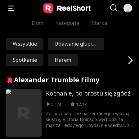
Dom
Kategoria
Marka
Wszystkie
Udawanie głupie
go
Spotkanie
Harem
Podróże w czasie
Odkupienie
Alexander Trumble Filmy
Nieśmiertelny
Marszałek/Gener
Kochanie, po prostu się zgódź
ał
5.1M
12.1k
Nick Ritacco
Mafia
Zdradzona przez narzeczonego i własną
siostrę, Victoria Branson wychodzi za
Wrogowie stają si
Reinkarnacja
mąż za Teddy’ego Lloyda, nie wiedząc, że
tak naprawdę jest tajemniczym
ę kochankami
miliarderem. Razem muszą zmierzyć się z