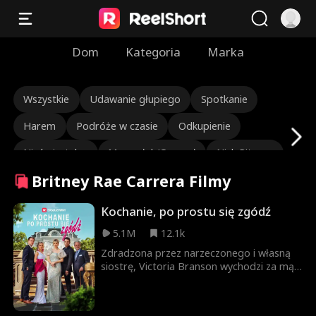
Dom
Kategoria
Marka
Wszystkie
Udawanie głupiego
Spotkanie
Harem
Podróże w czasie
Odkupienie
Nieśmiertelny
Marszałek/Generał
Nick Ritacco
Britney Rae Carrera Filmy
Mafia
Wrogowie stają się kochankami
Reinkarnacja
Roman Chsherbakov
Grace Swanson
Kochanie, po prostu się zgódź
5.1M
12.1k
Autumn Noel
Twardy prezes
Trójkąt miłosny
Zdradzona przez narzeczonego i własną
Dziedziczka/Socjetka
Miłość po ślubie
siostrę, Victoria Branson wychodzi za mąż
za Teddy’ego Lloyda, nie wiedząc, że tak
Wywołujący łzy
Ukryta tożsamość
Odrodzenie
naprawdę jest tajemniczym miliarderem.
Razem muszą zmierzyć się z podłą rodziną
Przeznaczeni kochankowie
John Machesky