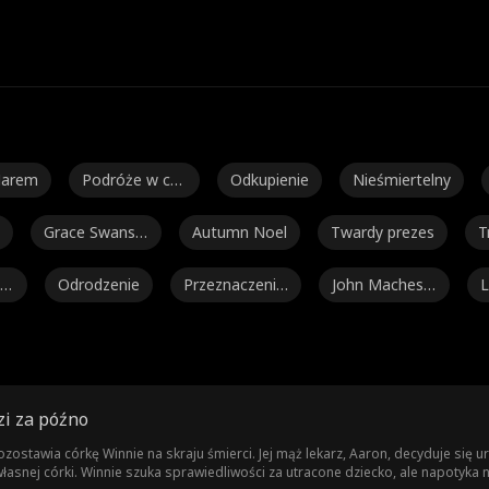
arem
Podróże w cza
Odkupienie
Nieśmiertelny
sie
Grace Swanso
Autumn Noel
Twardy prezes
T
n
y
am
Odrodzenie
Przeznaczeni k
John Machesk
L
ochankowie
y
t
ulia Lynn Clar
Romans
Jarred Harper
Daniela Couso
ke
ku
Silna bohaterk
Noam Sigler
Isabella De So
zi za późno
a
uza Moore
ritney Rae C
Ella Frazee
Noah Fearnley
Seth Edeen
awia córkę Winnie na skraju śmierci. Jej mąż lekarz, Aaron, decyduje się ura
łasnej córki. Winnie szuka sprawiedliwości za utracone dziecko, ale napotyka 
rrera