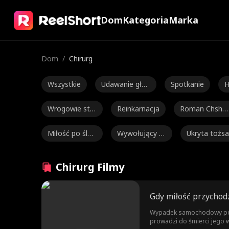
Dom
Kategoria
Marka
Dom
/
Chirurg
Wszystkie
Udawanie głup
Spotkanie
H
iego
Wrogowie staj
Reinkarnacja
Roman Chsher
ą się kochanka
bakov
Miłość po ślub
Wywołujący łz
Ukryta tożs
mi
ie
y
ość
Władca zbrod
Alexander Tru
Parny
J
Chirurg Filmy
ni
mble
Payton Morelli
Romans na ka
Różnica wie
Gdy miłość przychod
mpusie
Miłość po roz
Kontraktowi k
Ciąża
B
Wypadek samochodowy pozost
prowadzi do śmierci jego w
wodzie
ochankowie
a