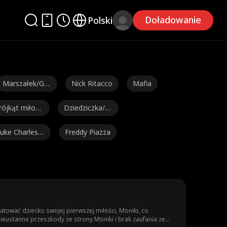
Doładowanie
Polski
Marszałek/Ge
Nick Ritacco
Mafia
nerał
rójkąt miłosn
Dziedziczka/S
ocjetka
uke Charles S
Freddy Piazza
afford
Avery Lynch
Gorący Tata/D
ILF
Smok
Przyjaciele na
Genialne Dziec
kochanków
iaki
Fantazja
Miliarder
Przygoda na j
tować dziecko swojej pierwszej miłości, Moniki, co
nieustanne przeszkody ze strony Moniki i brak zaufania ze
edną noc