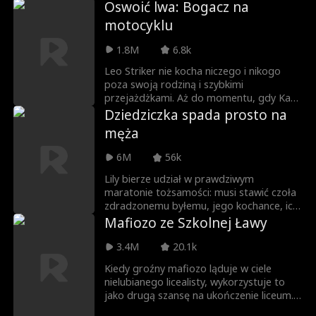
Oswoić lwa: Bogacz na
do niej. Monica, teraz w ciąży, postanawia
motocyklu
zakończyć ten związek. Dopiero wtedy
Adonis uświadamia sobie, że potrzebuje
1.8M
6.8k
tylko jej. Lata później ich drogi znów się
krzyżują, a Monica jest teraz uznaną
Leo Striker nie kocha niczego i nikogo
reżyserką filmową. Czy tym razem Adonis
poza swoją rodziną i szybkimi
odzyska swoją miłość?
przejażdżkami. Aż do momentu, gdy Kara
Bellini, bezradna, ale wytrwała, wpada w
Dziedziczka spada prosto na
jego ramiona. Myśli, że uciekła przed
męża
bandytą, tylko po to, by zakochać się w
innym... ale Leo okazuje się
6M
56k
MILIARDEREM?! Co jeszcze ukrywa pod
tatuażami i skórzaną kurtką?
Lily bierze udział w prawdziwym
maratonie tożsamości: musi stawić czoła
zdradzonemu byłemu, jego kochance, ich
matkom, nowemu książęcemu
Mafiozo ze Szkolnej Ławy
adoratorowi, rywalkom walczącym o jej
prawdziwą miłość i w końcu dominującej
3.4M
20.1k
teściowej! Czy Lily pokona wszystkich?
Kiedy groźny mafiozo ląduje w ciele
nielubianego licealisty, wykorzystuje to
jako drugą szansę na ukończenie liceum.
Ale czy znajomość zasad ulicy pomoże mu