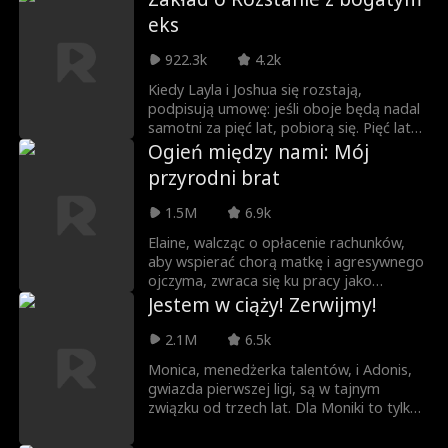
zaczyna znęcać się nad Mariną, co
eks
doprowadza do jej poronienia. Teraz
rodzeństwo Brooks pragnie krwi.
922.3k
4.2k
Kiedy Layla i Joshua się rozstają,
podpisują umowę: jeśli oboje będą nadal
samotni za pięć lat, pobiorą się. Pięć lat
później, po tym jak Joshua stał się
Ogień między nami: Mój
najgorętszym i najbogatszym szefem
przyrodni brat
kuchni na świecie, obejmuje stanowisko
szefa kuchni w restauracji, gdzie pracuje
1.5M
6.9k
Layla. Joshua chce, aby dotrzymała
umowy, ale Layla, z powodu niestabilnego
Elaine, walcząc o opłacenie rachunków,
stanu zdrowia, kłamie, mówiąc, że jest już
aby wspierać chorą matkę i agresywnego
zaręczona. Mimo to, między nimi rośnie
ojczyma, zwraca się ku pracy jako
nieodparta chemia, a płomienie miłości
tancerka na nielegalnych wyścigach
Jestem w ciąży! Zerwijmy!
stają się trudne do stłumienia. Czy Joshua
ulicznych. Jednak los sprawia, że
odkryje kłamstwo Layli? Czy uda im się
przypadkowo spotyka najbardziej
2.1M
6.5k
pokonać przepaść straconego czasu i
obawianego i zazdrośnie podziwianego
Monica, menedżerka talentów, i Adonis,
naprawdę być razem, gdy miłość
mistrza świata w wyścigach ulicznych...
gwiazda pierwszej ligi, są w tajnym
zwycięży wszystko?
swojego przyrodniego brata. I oddaje mu
związku od trzech lat. Dla Moniki to tylko
swoją dziewictwo.
nieodwzajemniona miłość, ponieważ
Adonis ani razu nie wyraził swoich uczuć