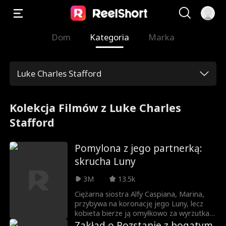
Dom
Kategoria
Marka
Luke Charles Stafford
Kolekcja Filmów z Luke Charles
Stafford
Pomylona z jego partnerką:
skrucha Luny
3M
13.5k
Ciężarna siostra Alfy Caspiana, Marina,
przybywa na koronację jego Luny, lecz
kobieta bierze ją omyłkowo za wyrzutka i
kochankę. W szale zazdrości, Willow
Zakład o Rozstanie z bogatym