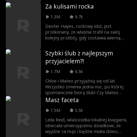
spełnić swoje marzenie pójścia na studia,
Za kulisami rocka
czy też może dokuczanie ze strony
rówieśników przekreśli jego szkolne
1.3M
9.7k
plany?
Dexter Hayes, rockowy idol, jest
przekonany, że właśnie trafił na swój
kolejny przebój, gdy zostawia wierną
asystentkę Casey dla wschodzącej
gwiazdy, Scarlett Hart. Nie wie jednak, że
Szybki ślub z najlepszym
Casey prowadzi podwójne życie jako
przyjacielem?!
Echo: enigmatyczna superproducentka,
która po cichu stworzyła jego sukces i w
1.7M
6.5k
tajemnicy przejęła kontrolę nad jego
wytwórnią. Kiedy prawda zaczyna
Chloe i Mateo przyjaźnią się od lat.
wychodzić na światło dzienne, na szali
Wszystko zmienia jedna noc, po której
staje nie tylko kariera, lecz także uczucia.
spontanicznie biorą ślub! Czy Mateo
Czy Dexter i Casey odnajdą drogę z
wyzna, że od dawna kocha Chloe i wyrwie
Masz faceta
powrotem do muzyki, która ich połączyła,
ją ze strefy przyjaźni? Co zrobi
jak i również do siebie nawzajem?
dziewczyna, gdy dowie się, że jej mąż w
1.5M
5.5k
tajemnicy jest miliarderem i prezesem
Leila Reid, właścicielka lokalnej księgarni,
dużej firmy?
obiecała umierającemu dziadkowi, że
wyjdzie za mąż i będzie miała dzieci.