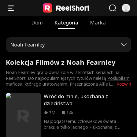
Dom
Kategoria
Marka
Noah Fearnley
Kolekcja Filmów z Noah Fearnley
Noah Fearnley gra główną rolę w 7 krótkich serialach na
ReelShort. Do najpopularniejszych tytułów należą
Poślubiłam
mafiosa, którego uratowałam
,
Przeznaczona Alfie
i
...
Rozwiń
Wróć do mnie, ukochana z
dzieciństwa
3M
14k
Najbogatszemu człowiekowi świata
brakuje tylko jednego – ukochanej z
dzieciństwa. Jest zdeterminowany, by ją