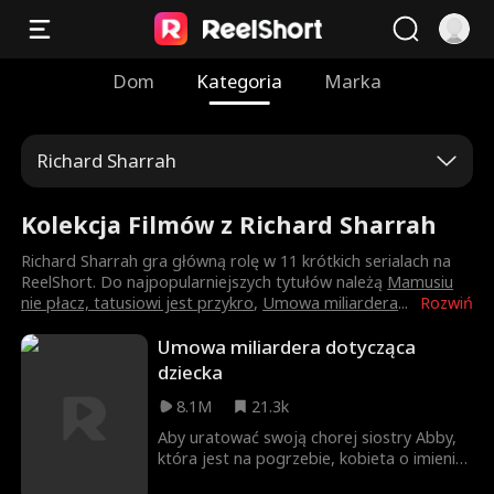
Dom
Kategoria
Marka
Richard Sharrah
Kolekcja Filmów z Richard Sharrah
Richard Sharrah gra główną rolę w 11 krótkich serialach na
ReelShort. Do najpopularniejszych tytułów należą
Mamusiu
nie płacz, tatusiowi jest przykro
,
Umowa miliardera
...
Rozwiń
Umowa miliardera dotycząca
dziecka
8.1M
21.3k
Aby uratować swoją chorej siostry Abby,
która jest na pogrzebie, kobieta o imieniu
Amelia akceptuje małżeństwo