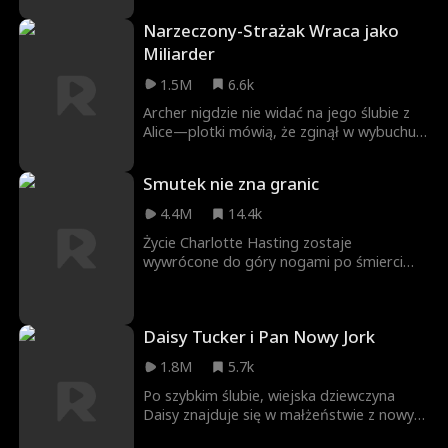
domu nie tę córkę. Wayne nie wie jednak,
Narzeczony-Strażak Wraca jako
że jego żona wciąż żyje. Kobieta odradza
Miliarder
się w formie jej bezwzględnego alter ego,
Scarlett i jest zdeterminowana, aby
1.5M
6.6k
ujawnić podstępne plany Alison oraz
zemścić się w imieniu córki.
Archer nigdzie nie widać na jego ślubie z
Alice—plotki mówią, że zginął w wybuchu
podczas akcji gaśniczej. Chciwi rodzice
Alice próbują wydać ją za obleśnego
Smutek nie zna granic
zalotnika, Philipa. Na nowym ślubie Alice w
końcu widzi swojego męża ponownie—ale
4.4M
14.4k
teraz jest zaręczony z kimś innym.
Życie Charlotte Hasting zostaje
wywrócone do góry nogami po śmierci
córki na skutek zaniedbania męża i
faworyzowania przez niego ładnej
pracownicy. Co gorsza, mąż nie wierzy jej i
Daisy Tucker i Pan Nowy Jork
myśląc, że ukrywa przed nim córkę,
nieustannie zamienia jej życie w piekło.
1.8M
5.7k
Po szybkim ślubie, wiejska dziewczyna
Daisy znajduje się w małżeństwie z nowym
szefem, Hamiltonem Smithem,