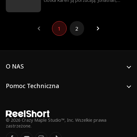
ciotka Karen ją porzucają. Jonathan,
życzliwy miliarder, znajduje dziewczynkę i
zabiera ją do domu. Adoptuje ją, a od
tego dnia w domu robi się jaśniej. Lila
przynosi szczęście i ciepło. Noah, syn
1
2
Jonathana, od dawna nie mówił — mając
Lilę u boku, w końcu odzyskuje głos.
Podczas aukcji dziewczynka pomaga
Jonathanowi wygrać licytację i zdobyć
ukryty skarb. Potrafi nawet „rozmawiać” z
rodzinnym psem i, podążając za
wskazówką, pomaga Noahowi odnaleźć
O NAS
zaginione skrzypce. Razem z Isabelle,
siostrą Jonathana, Lila współtworzy
wyjątkową torebkę, która staje się hitem i
Pomoc Techniczna
ratuje firmę Isabelle. Gdy pojawia się
zagrożenie, Lila „zmusza” Harolda oraz
intrygantkę Vivienne do wyjawienia
prawdy. Kłamstwa wychodzą na jaw.
Dziewczynka pomaga rodzinie wyjść z
niebezpieczeństwa, demaskuje spiski i
© 2026 Crazy Maple Studio™, Inc. Wszelkie prawa
sprawia, że Harold, Karen i Vivienne nie
zastrzeżone.
mają już gdzie się ukryć.