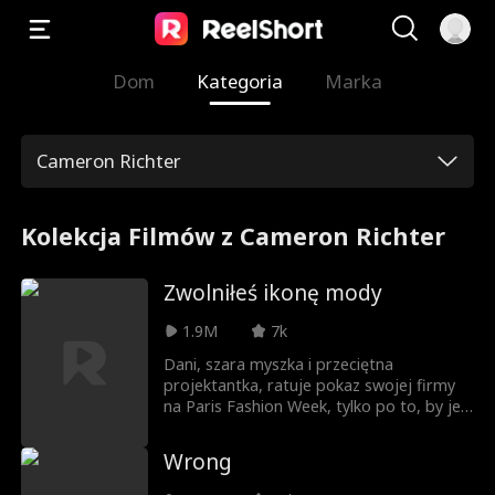
Dom
Kategoria
Marka
Cameron Richter
Kolekcja Filmów z Cameron Richter
Zwolniłeś ikonę mody
1.9M
7k
Dani, szara myszka i przeciętna
projektantka, ratuje pokaz swojej firmy
na Paris Fashion Week, tylko po to, by jej
sukces został skradziony przez leniwą, ale
stylową stażystkę Brynn, która sprawia,
Wrong
że Dani zostaje ZWOLNIONA przez żądną
władzy córkę szefa. Jednak gdy