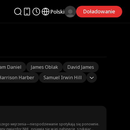
Doładowanie
Polski
am Daniel
James Oblak
David James
Harrison Harber
Samuel Irwin Hill
rwszego wejrzenia—niespodziewanie spotykają się ponownie.
any gwiazdor NHL, pojawia się w jej gabinecie, szukając