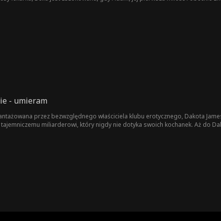
odżywają, los splata ich w kontraktowy związek, dając ich niedokończonej mi
muszą zdecydować, czy ta druga szansa pozwoli ich dawno uśpionej miłości ro
ie - umieram
szantażowana przez bezwzględnego właściciela klubu erotycznego, Dakota Jame
tajemniczemu miliarderowi, który nigdy nie dotyka swoich kochanek. Aż do Da
ie, gdy Dakota odkrywa, że umiera, i zrywa z Jaxonem, by go chronić. Kiedy Dak
amaskowanego mężczyznę Hadesa—Jaxona w przebraniu. Ale czas ucieka dla p
 czas, by ją ocalić? Czy siły przeciwko nim zniszczą ich miłość, zanim będzie z