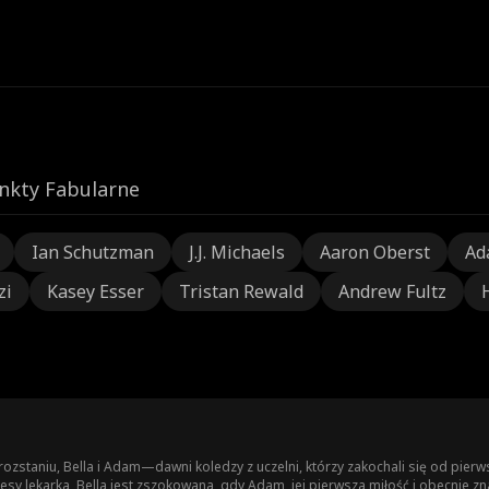
nkty Fabularne
Ian Schutzman
J.J. Michaels
Aaron Oberst
Ad
zi
Kasey Esser
Tristan Rewald
Andrew Fultz
ozstaniu, Bella i Adam—dawni koledzy z uczelni, którzy zakochali się od pie
sy lekarka, Bella jest zszokowana, gdy Adam, jej pierwsza miłość i obecnie zn