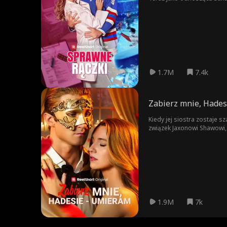
pomocy. Gdy dawne uczucia 
Adamem rośnie, ale oboje 
1.7M
7.4k
Zabierz mnie, Hades
Kiedy jej siostra zostaje 
związek Jaxonowi Shawowi, 
związek kończy się brutaln
zostaje uratowana przez z
śmiertelny sekret Dakoty na
1.9M
7k