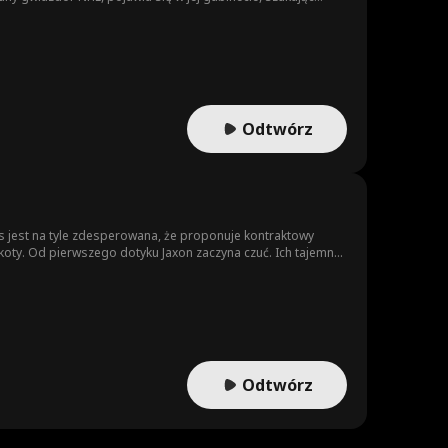
łości drugą szansę. Z każdym dniem iskra między Bellą a
zkwitnąć w coś trwałego.
Odtwórz
s jest na tyle zdesperowana, że proponuje kontraktowy
koty. Od pierwszego dotyku Jaxon zaczyna czuć. Ich tajemny
ota wpada w zbyt głębokie tarapaty z właścicielem klubu,
rzeznaczonych sobie kochanków. Czy Jaxon odkryje
a późno?
Odtwórz