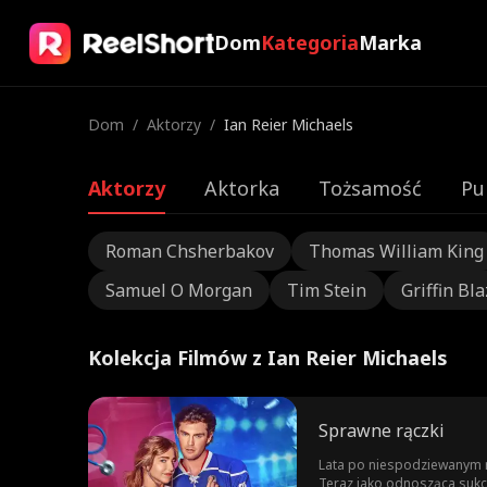
Dom
Kategoria
Marka
Dom
/
Aktorzy
/
Ian Reier Michaels
Aktorzy
Aktorka
Tożsamość
Pu
Roman Chsherbakov
Thomas William King
Samuel O Morgan
Tim Stein
Griffin Bla
Kolekcja Filmów z Ian Reier Michaels
Sprawne rączki
Lata po niespodziewanym r
Teraz jako odnosząca sukce