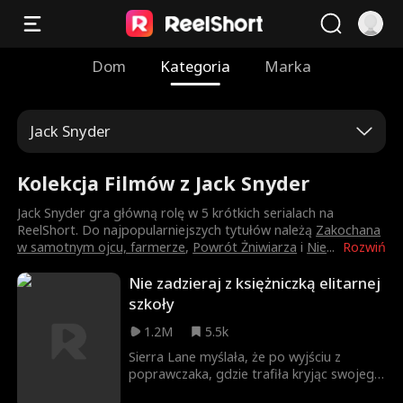
Dom
Kategoria
Marka
Jack Snyder
Kolekcja Filmów z Jack Snyder
Jack Snyder gra główną rolę w 5 krótkich serialach na
ReelShort. Do najpopularniejszych tytułów należą
Zakochana
w samotnym ojcu, farmerze
,
Powrót Żniwiarza
i
Nie
...
Rozwiń
Nie zadzieraj z księżniczką elitarnej
szkoły
1.2M
5.5k
Sierra Lane myślała, że po wyjściu z
poprawczaka, gdzie trafiła kryjąc swojego
chłopaka Jake'a, odzyska dawne życie.