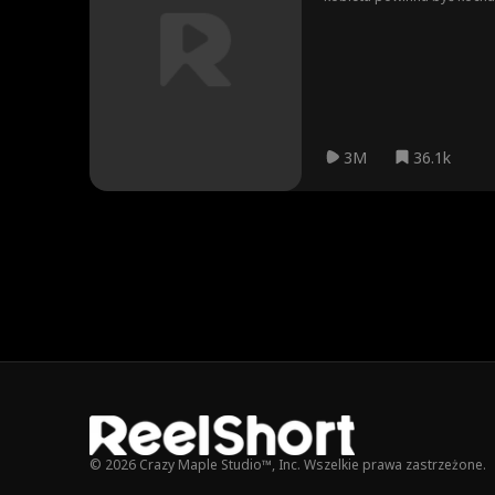
3M
36.1k
© 2026 Crazy Maple Studio™, Inc. Wszelkie prawa zastrzeżone.