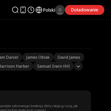
Doładowanie
Polski
am Daniel
James Oblak
David James
Harrison Harber
Samuel Irwin Hill
potyka seksownego kowboja, który ratuje ją i uczy, jak
zanim będzie miała na to szansę?