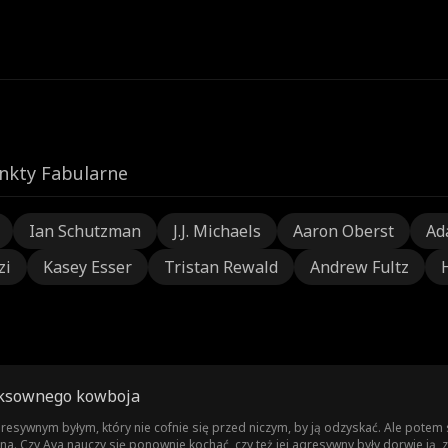
nkty Fabularne
Ian Schutzman
J.J. Michaels
Aaron Oberst
Ad
zi
Kasey Esser
Tristan Rewald
Andrew Fultz
eksownego kowboja
esywnym byłym, który nie cofnie się przed niczym, by ją odzyskać. Ale potem s
a. Czy Ava nauczy się ponownie kochać, czy też jej agresywny były dorwie ją, 