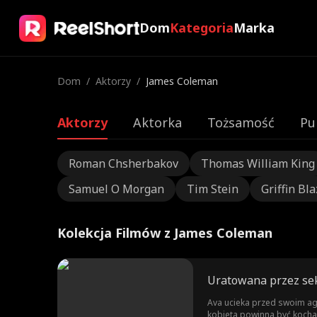
Dom
Kategoria
Marka
Dom
/
Aktorzy
/
James Coleman
Aktorzy
Aktorka
Tożsamość
Pu
Roman Chsherbakov
Thomas William King
Samuel O Morgan
Tim Stein
Griffin Bla
Kolekcja Filmów z James Coleman
Uratowana przez s
Ava ucieka przed swoim agr
kobieta powinna być kochan