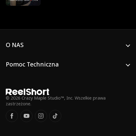
przypadkowego nieznajomego—tylko po
to, by odkryć, że to Fabian Winston,
niezwykle popularny współczesny artysta i
jedyny spadkobierca potężnej elitarnej
rodziny. Pocałunek staje się wiralowy z
dnia na dzień. W obliczu narastającej presji
publicznej i nieustępliwych mediów,
O NAS
Nichole zostaje zmuszona do zawarcia
małżeństwa kontraktowego z Fabianem.
To, co zaczyna się jako skandaliczna
umowa, powoli przeradza się w
Pomoc Techniczna
chaotyczne, nieodparte splątanie władzy,
tajemnic i niespodziewanych uczuć.
© 2026 Crazy Maple Studio™, Inc. Wszelkie prawa
zastrzeżone.