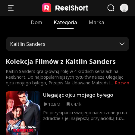
Dom
Kategoria
Marka
Kaitlin Sanders
Kolekcja Filmów z Kaitlin Sanders
Kaitlin Sanders gra główną rolę w 4 krótkich serialach na
ReelShort. Do najpopularniejszych tytułów należą
Ulegając
ojcu mojego byłego
,
Przepis Na Udawane Małżeńst
...
Rozwiń
Ulegając ojcu mojego byłego
10.8M
64.1k
Po przyłapaniu swojego narzeczonego na
zdradzie z jej najlepszą przyjaciółką tuż
przed ślubem Flora ucieka i spędza
szaloną noc z przystojnym nieznajomym.